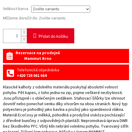
Velikost-barva
Můžeme doručit do:
Zvolte variantu
Přidat do košíku
Rezervace na prodejně
Mammut Brno
Telefonická objednávka
+420 728 061 664
Klasické kalhoty z odolného materiálu poskytují absolutní volnost
pohybu. Pět kapes, z toho jedna na zip, pojme veškeré nezbytnosti.
Jsou přístupné i s oblečeným sedákem. Stahovací šňůrky lze ohrnout
dovnitř nebo ponechat venku díky otvorům na obou stranách. Nový typ
polyesteru je pohodlný jako bavlna a pružný jako spandexová vlákna.
Materiál EcoCosy je měkká, pohodlná a prodyšná viskóza pocházející
z dřevěné buničiny z odpovědných plantáží. Nepromokavá úprava DWR
bez škodlivého PFC. Všitý klín nebrání volnému pohybu. Tvarovaný střih