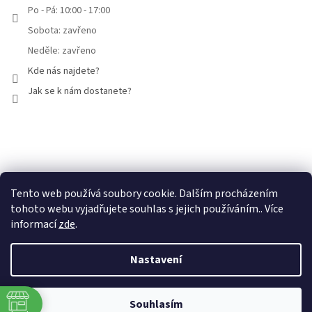
Po - Pá: 10:00 - 17:00
Sobota: zavřeno
Neděle: zavřeno
Kde nás najdete?
Jak se k nám dostanete?
Facebook
Tento web používá soubory cookie. Dalším procházením
tohoto webu vyjadřujete souhlas s jejich používáním.. Více
informací
zde
.
Nastavení
Vytvořil Shoptet
Souhlasím
Copyright 2026
Mammut Brno
. Všechna práva vyhrazena.