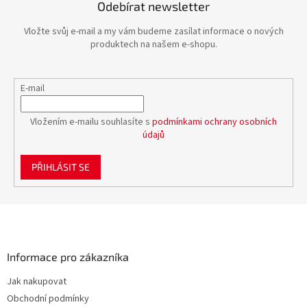
Odebírat newsletter
Vložte svůj e-mail a my vám budeme zasílat informace o nových
produktech na našem e-shopu.
E-mail
Vložením e-mailu souhlasíte s
podmínkami ochrany osobních
údajů
PŘIHLÁSIT SE
Z
á
p
a
Informace pro zákazníka
t
Jak nakupovat
í
Obchodní podmínky