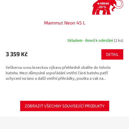
4 199 Kč
–20 %
Mammut Neon 45 L
Skladem - ihned k odeslání
(2 ks)
3 359 Kč
DETAIL
Veškerou svou lezeckou výbavu přehledně sbalíte do tohoto
batohu. Mezi důmyslné uspořádání vnitřní části batohu patří
uchycení na lano a další vnitřní přihrádky, poutka a vak na...
ZOBRAZIT VŠECHNY SOUVISEJÍCÍ PRODUKTY