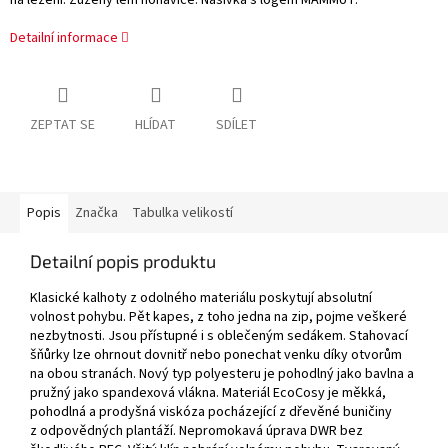
na lezení. Zúžený lem nohavice. Nášivka s logem MAMMUT.
Detailní informace
ZEPTAT SE
HLÍDAT
SDÍLET
Popis
Značka
Tabulka velikostí
Detailní popis produktu
Klasické kalhoty z odolného materiálu poskytují absolutní
volnost pohybu. Pět kapes, z toho jedna na zip, pojme veškeré
nezbytnosti. Jsou přístupné i s oblečeným sedákem. Stahovací
šňůrky lze ohrnout dovnitř nebo ponechat venku díky otvorům
na obou stranách. Nový typ polyesteru je pohodlný jako bavlna a
pružný jako spandexová vlákna. Materiál EcoCosy je měkká,
pohodlná a prodyšná viskóza pocházející z dřevěné buničiny
z odpovědných plantáží. Nepromokavá úprava DWR bez