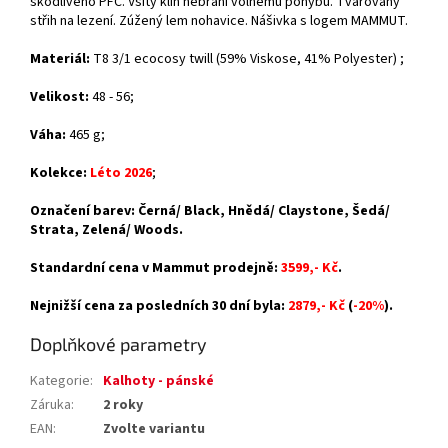
škodlivého PFC. Všitý klín nebrání volnému pohybu. Tvarovaný
střih na lezení. Zúžený lem nohavice. Nášivka s logem MAMMUT.
Materiál:
T8 3/1 ecocosy twill (59% Viskose, 41% Polyester) ;
Velikost:
48 - 56;
Váha:
465 g;
Kolekce:
Léto 2026
;
Označení barev: Černá/ Black, Hnědá/ Claystone, Šedá/
Strata, Zelená/ Woods.
Standardní cena v Mammut prodejně:
3599,- Kč
.
Nejnižší cena za posledních 30 dní byla:
2879,- Kč
(
-20%
).
Doplňkové parametry
Kategorie
:
Kalhoty - pánské
Záruka
:
2 roky
EAN
:
Zvolte variantu