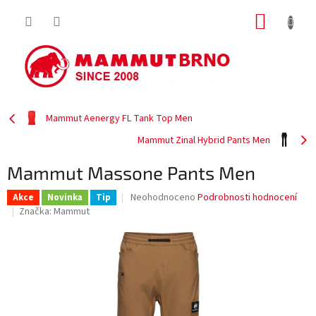
Přejít
NÁKUP
na
obsah
KOŠÍK
Mammut Aenergy FL Tank Top Men
Mammut Zinal Hybrid Pants Men
Mammut Massone Pants Men
Průměrné
Neohodnoceno
Podrobnosti hodnocení
Akce
Novinka
Tip
hodnocení
Značka:
Mammut
produktu
je
0,0
z
5
hvězdiček.