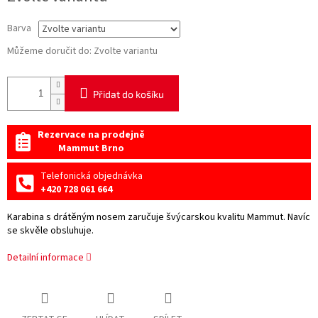
Barva
Můžeme doručit do:
Zvolte variantu
Přidat do košíku
Rezervace na prodejně
Mammut Brno
Telefonická objednávka
+420 728 061 664
Karabina s drátěným nosem zaručuje švýcarskou kvalitu Mammut. Navíc
se skvěle obsluhuje.
Detailní informace