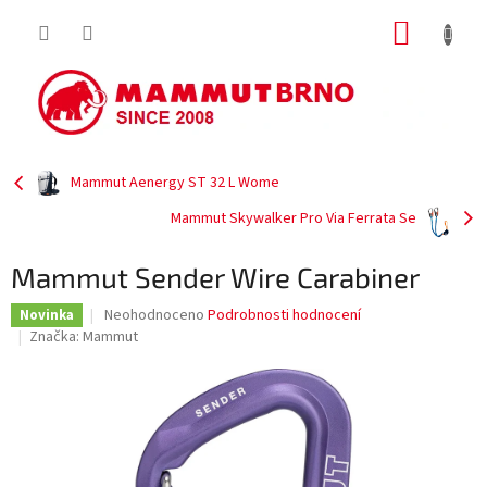
Přejít
NÁKUP
na
obsah
KOŠÍK
Mammut Aenergy ST 32 L Wome
Mammut Skywalker Pro Via Ferrata Se
Mammut Sender Wire Carabiner
Průměrné
Neohodnoceno
Podrobnosti hodnocení
Novinka
hodnocení
Značka:
Mammut
produktu
je
0,0
z
5
hvězdiček.