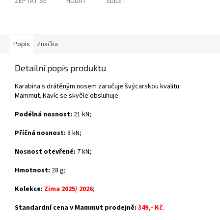
ZEPTAT SE
HLÍDAT
SDÍLET
Popis
Značka
Detailní popis produktu
Karabina s drátěným nosem zaručuje švýcarskou kvalitu
Mammut. Navíc se skvěle obsluhuje.
Podélná nosnost:
21 kN;
Příčná nosnost:
8 kN;
Nosnost otevřené:
7 kN;
Hmotnost:
28 g;
Kolekce:
Zima 2025/ 2026
;
Standardní cena v Mammut prodejně:
34
9,- Kč
.