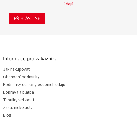
údajů
PŘIHLÁSIT SE
Z
á
p
a
Informace pro zákazníka
t
Jak nakupovat
í
Obchodní podmínky
Podmínky ochrany osobních údajů
Doprava a platba
Tabulky velikostí
Zákaznické účty
Blog