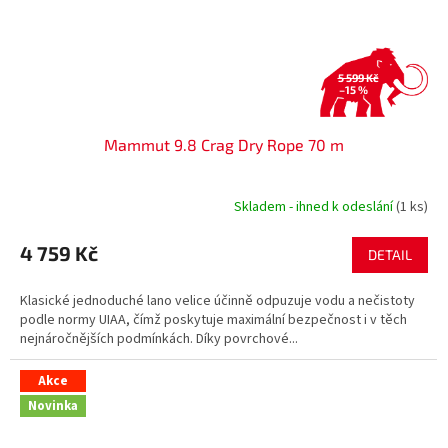
5 599 Kč
–15 %
Mammut 9.8 Crag Dry Rope 70 m
Skladem - ihned k odeslání
(1 ks)
4 759 Kč
DETAIL
Klasické jednoduché lano velice účinně odpuzuje vodu a nečistoty
podle normy UIAA, čímž poskytuje maximální bezpečnost i v těch
nejnáročnějších podmínkách. Díky povrchové...
Akce
Novinka