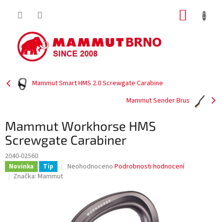
Přejít
NÁKUP
na
obsah
KOŠÍK
Mammut Smart HMS 2.0 Screwgate Carabine
Mammut Sender Brus
Mammut Workhorse HMS
Screwgate Carabiner
2040-02560
Průměrné
Neohodnoceno
Podrobnosti hodnocení
Novinka
Tip
hodnocení
Značka:
Mammut
produktu
je
0,0
z