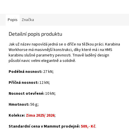
Popis
Značka
Detailní popis produktu
Jak už název napovídá jedná se o dříče na těžkou práci. Karabina
Workhorse má masivnější konstrukci, díky které má i na HMS
karabinu slušné parametry pevnosti. Tmavě laděný design
působí navic velmi elegantně a solidně.
Podélná nosnost:
27 kN;
Příčná nosnost:
12 kN;
Nosnost otevřené:
10 kN;
Hmotnost:
56 g;
Kolekce:
Zima 2025/ 2026
;
Standardní cena v Mammut prodejně:
50
9,- Kč
.