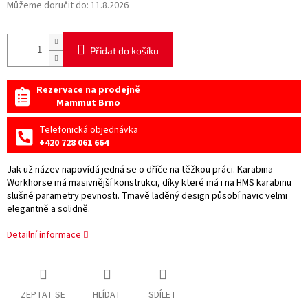
Můžeme doručit do:
11.8.2026
Přidat do košíku
Rezervace na prodejně
Mammut Brno
Telefonická objednávka
+420 728 061 664
Jak už název napovídá jedná se o dříče na těžkou práci. Karabina
Workhorse má masivnější konstrukci, díky které má i na HMS karabinu
slušné parametry pevnosti. Tmavě laděný design působí navic velmi
elegantně a solidně.
Detailní informace
ZEPTAT SE
HLÍDAT
SDÍLET