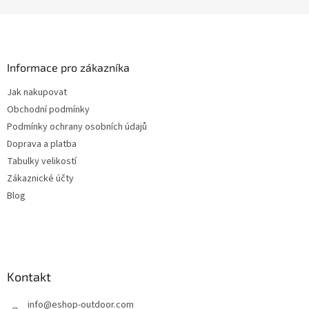
Z
á
p
a
Informace pro zákazníka
t
Jak nakupovat
í
Obchodní podmínky
Podmínky ochrany osobních údajů
Doprava a platba
Tabulky velikostí
Zákaznické účty
Blog
Kontakt
info
@
eshop-outdoor.com