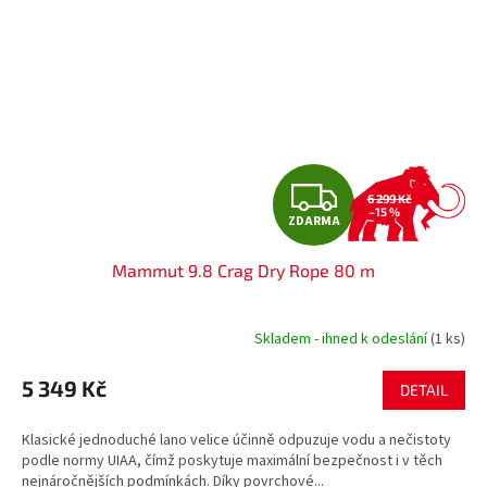
Z
6 299 Kč
–15 %
ZDARMA
D
Mammut 9.8 Crag Dry Rope 80 m
A
R
Skladem - ihned k odeslání
(1 ks)
M
5 349 Kč
DETAIL
A
Klasické jednoduché lano velice účinně odpuzuje vodu a nečistoty
podle normy UIAA, čímž poskytuje maximální bezpečnost i v těch
nejnáročnějších podmínkách. Díky povrchové...