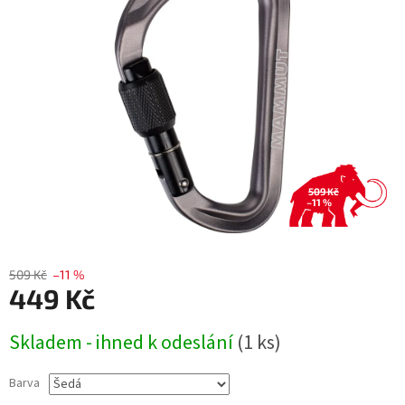
5
hvězdiček.
509 Kč
–11 %
509 Kč
–11 %
449 Kč
Měrná
Skladem - ihned k odeslání
(1 ks)
cena:
Barva