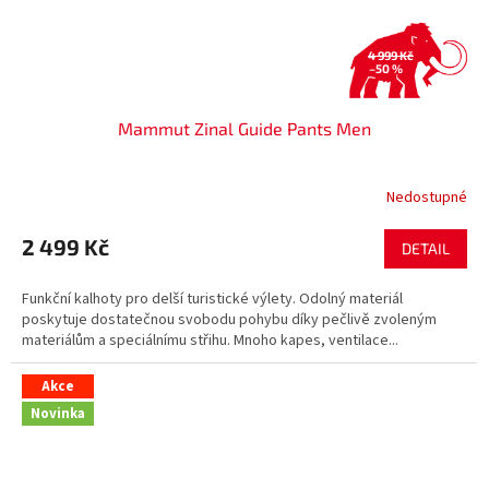
4 999 Kč
–50 %
Mammut Zinal Guide Pants Men
Nedostupné
2 499 Kč
DETAIL
Funkční kalhoty pro delší turistické výlety. Odolný materiál
poskytuje dostatečnou svobodu pohybu díky pečlivě zvoleným
materiálům a speciálnímu střihu. Mnoho kapes, ventilace...
Akce
Novinka