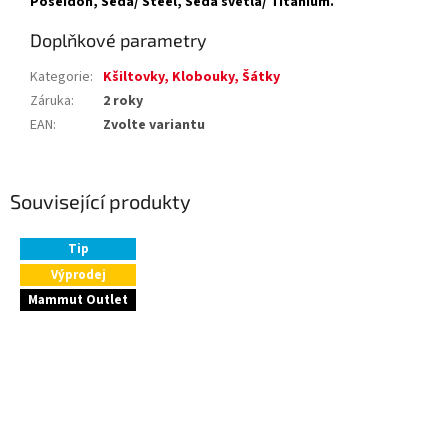
Poseidon, Šedá/ Steel, Šedá světlá/ Titanium.
Doplňkové parametry
Kategorie
:
Kšiltovky, Klobouky, Šátky
Záruka
:
2 roky
EAN
:
Zvolte variantu
Související produkty
Tip
Výprodej
Mammut Outlet