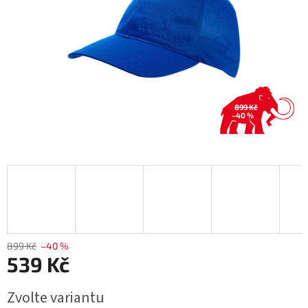
899 Kč
–40 %
899 Kč
–40 %
539 Kč
Měrná
Zvolte variantu
cena: