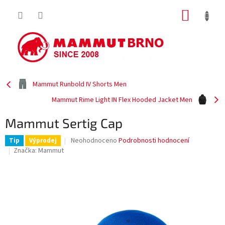
Přejít
NÁKUP
na
obsah
KOŠÍK
Mammut Runbold IV Shorts Men
Mammut Rime Light IN Flex Hooded Jacket Men
Mammut Sertig Cap
Průměrné
Neohodnoceno
Podrobnosti hodnocení
Tip
Výprodej
hodnocení
Značka:
Mammut
produktu
je
0,0
z
5
hvězdiček.