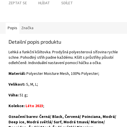
ZEPTAT SE
HLÍDAT
SDÍLET
Popis
Značka
Detailní popis produktu
Lehká a funkční kšiltovka. Prodyšná polyesterová síťovina rychle
schne. Pohodlný střih padne každému. Kšilt s průstřihy působí
odlehčeně. Individuální nastavení pomocí háčku a očka.
Materiál:
Polyester Moisture Mesh, 100% Polyester;
Velikost:
S, M, L;
Váha:
51 g;
Kolekce:
Léto 2023
;
Označení barev: Černá/ Black, Červená/ Poinciana, Modrá/
Deep ice, Modrá světlá/ Surf, Modrá tmavá/ Marine/