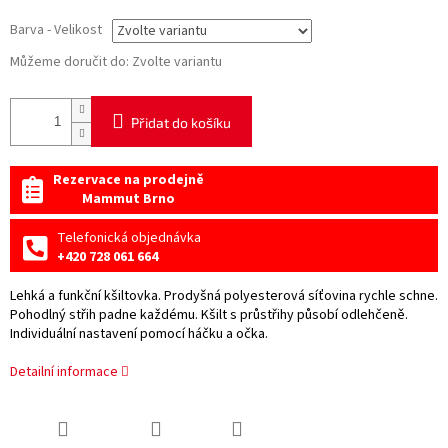
Barva - Velikost
Můžeme doručit do:
Zvolte variantu
Přidat do košíku
Rezervace na prodejně
Mammut Brno
Telefonická objednávka
+420 728 061 664
Lehká a funkční kšiltovka. Prodyšná polyesterová síťovina rychle schne.
Pohodlný střih padne každému. Kšilt s průstřihy působí odlehčeně.
Individuální nastavení pomocí háčku a očka.
Detailní informace