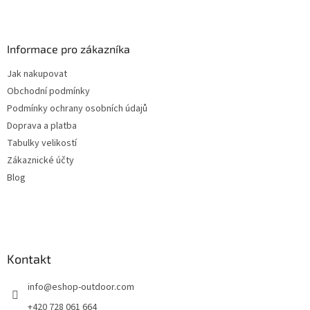
Z
á
p
a
Informace pro zákazníka
t
Jak nakupovat
í
Obchodní podmínky
Podmínky ochrany osobních údajů
Doprava a platba
Tabulky velikostí
Zákaznické účty
Blog
Kontakt
info
@
eshop-outdoor.com
+420 728 061 664