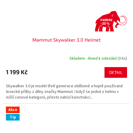
1 499 Kč
–20 %
Mammut Skywalker 3.0 Helmet
Skladem - ihned k odeslání
(3 ks)
1 199 Kč
DETAIL
Skywalker 3.0 je model třetí generace oblíbené a hojně používané
lezecké přilby z dílny značky Mammut. I když se jedná o helmu v
nižší cenové kategorii, přesto nabízí konstrukci...
Akce
Tip