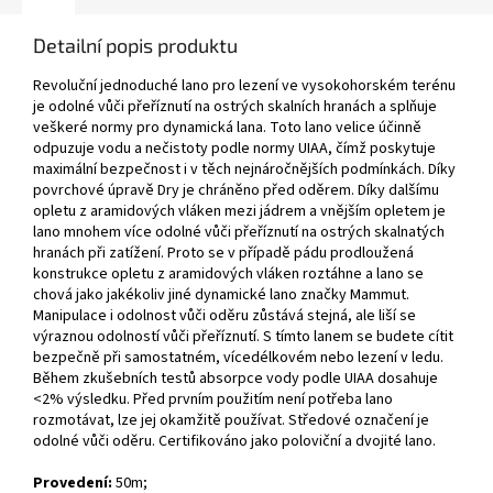
Detailní popis produktu
Revoluční jednoduché lano pro lezení ve vysokohorském terénu
je odolné vůči přeříznutí na ostrých skalních hranách a splňuje
veškeré normy pro dynamická lana. Toto lano velice účinně
odpuzuje vodu a nečistoty podle normy UIAA, čímž poskytuje
maximální bezpečnost i v těch nejnáročnějších podmínkách. Díky
povrchové úpravě Dry je chráněno před oděrem. Díky dalšímu
opletu z aramidových vláken mezi jádrem a vnějším opletem je
lano mnohem více odolné vůči přeříznutí na ostrých skalnatých
hranách při zatížení. Proto se v případě pádu prodloužená
konstrukce opletu z aramidových vláken roztáhne a lano se
chová jako jakékoliv jiné dynamické lano značky Mammut.
Manipulace i odolnost vůči oděru zůstává stejná, ale liší se
výraznou odolností vůči přeříznutí. S tímto lanem se budete cítit
bezpečně při samostatném, vícedélkovém nebo lezení v ledu.
Během zkušebních testů absorpce vody podle UIAA dosahuje
<2% výsledku. Před prvním použitím není potřeba lano
rozmotávat, lze jej okamžitě používat. Středové označení je
odolné vůči oděru. Certifikováno jako poloviční a dvojité lano.
P
rovedení:
50m;