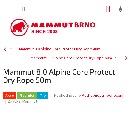
Přejít
NÁKUP
na
obsah
KOŠÍK
Mammut 8.0 Alpine Core Protect Dry Rope 40m
Mammut 8.0 Alpine Core Protect Dry Rope 60m
Mammut 8.0 Alpine Core Protect
Dry Rope 50m
Průměrné
Neohodnoceno
Podrobnosti hodnocení
Akce
Novinka
Tip
hodnocení
Značka:
Mammut
produktu
je
0,0
z
5