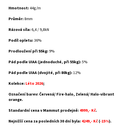
Hmotnost:
44g/m
Průměr:
8mm
Rázová síla:
6,4 / 9,8kN
Podíl opletu:
36%
Prodloužení při 55kg:
9%
Pád podle UIAA (jednoduché, při 55kg):
5%
Pád podle UIAA (dvojité, při 80kg):
12%
Kolekce:
Léto 2026
;
Označení barev: Červená/ Fire-halo, Zelená/ Halo-vibrant
orange.
Standardní cena v Mammut prodejně:
4999,- Kč
.
Nejnižší cena za posledních 30 dní byla:
4249,- Kč
(
-15%
).