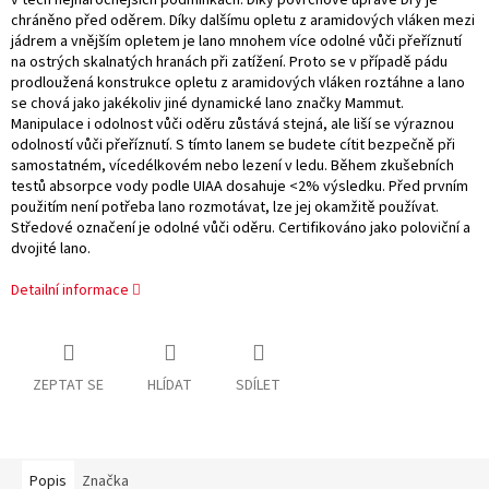
v těch nejnáročnějších podmínkách. Díky povrchové úpravě Dry je
chráněno před oděrem. Díky dalšímu opletu z aramidových vláken mezi
jádrem a vnějším opletem je lano mnohem více odolné vůči přeříznutí
na ostrých skalnatých hranách při zatížení. Proto se v případě pádu
prodloužená konstrukce opletu z aramidových vláken roztáhne a lano
se chová jako jakékoliv jiné dynamické lano značky Mammut.
Manipulace i odolnost vůči oděru zůstává stejná, ale liší se výraznou
odolností vůči přeříznutí. S tímto lanem se budete cítit bezpečně při
samostatném, vícedélkovém nebo lezení v ledu. Během zkušebních
testů absorpce vody podle UIAA dosahuje <2% výsledku. Před prvním
použitím není potřeba lano rozmotávat, lze jej okamžitě používat.
Středové označení je odolné vůči oděru. Certifikováno jako poloviční a
dvojité lano.
Detailní informace
ZEPTAT SE
HLÍDAT
SDÍLET
Popis
Značka