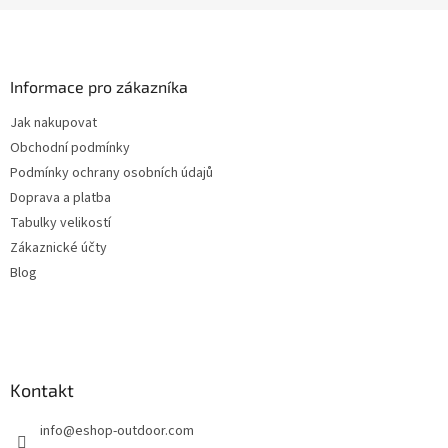
Z
á
p
a
Informace pro zákazníka
t
Jak nakupovat
í
Obchodní podmínky
Podmínky ochrany osobních údajů
Doprava a platba
Tabulky velikostí
Zákaznické účty
Blog
Kontakt
info
@
eshop-outdoor.com