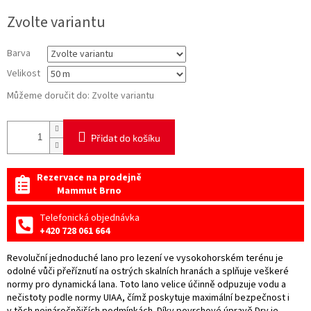
Měrná
Zvolte variantu
cena:
Barva
Velikost
Můžeme doručit do:
Zvolte variantu
Přidat do košíku
Rezervace na prodejně
Mammut Brno
Telefonická objednávka
+420 728 061 664
Revoluční jednoduché lano pro lezení ve vysokohorském terénu je
odolné vůči přeříznutí na ostrých skalních hranách a splňuje veškeré
normy pro dynamická lana. Toto lano velice účinně odpuzuje vodu a
nečistoty podle normy UIAA, čímž poskytuje maximální bezpečnost i