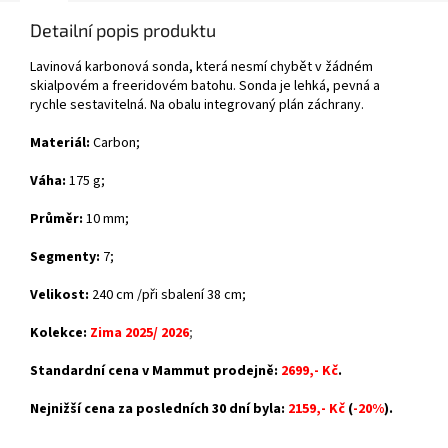
Detailní popis produktu
Lavinová karbonová sonda, která nesmí chybět v žádném
skialpovém a freeridovém batohu. Sonda je lehká, pevná a
rychle sestavitelná. Na obalu integrovaný plán záchrany.
Materiál:
Carbon;
Váha:
175 g;
Průměr:
10 mm;
Segmenty:
7;
Velikost:
240 cm /při sbalení 38 cm;
Kolekce:
Zima 2025/ 2026
;
Standardní cena v Mammut prodejně:
2699,- Kč
.
Nejnižší cena za posledních 30 dní byla:
2159,- Kč
(
-20%
).