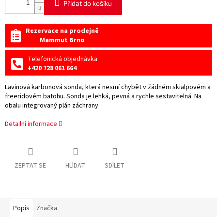
Přidat do košíku
Rezervace na prodejně
Mammut Brno
Telefonická objednávka
+420 728 061 664
Lavinová karbonová sonda, která nesmí chybět v žádném skialpovém a
freeridovém batohu. Sonda je lehká, pevná a rychle sestavitelná. Na
obalu integrovaný plán záchrany.
Detailní informace
ZEPTAT SE
HLÍDAT
SDÍLET
Popis
Značka