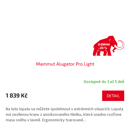
2 299 Kč
–20 %
Mammut Alugator Pro Light
Dostupné do 3 až 5 dnů
1 839 Kč
DETAIL
Na tuto lopatu se můžete spolehnout v extrémních situacích. Lopata
má zesílenou hranu z anodizovaného hliníku, která snadno rozřízne
masu sněhu v lavině. Ergonomicky tvarované...