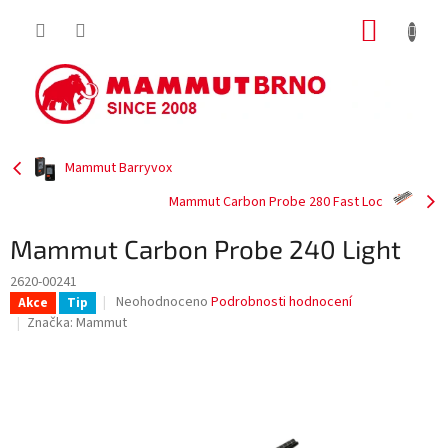
Přejít
NÁKUP
na
obsah
KOŠÍK
Mammut Barryvox
Mammut Carbon Probe 280 Fast Loc
Mammut Carbon Probe 240 Light
2620-00241
Průměrné
Neohodnoceno
Podrobnosti hodnocení
Akce
Tip
hodnocení
Značka:
Mammut
produktu
je
0,0
z
5
hvězdiček.