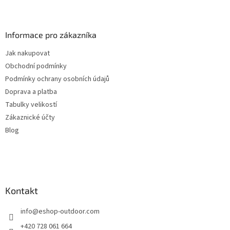
Z
á
p
a
Informace pro zákazníka
t
Jak nakupovat
í
Obchodní podmínky
Podmínky ochrany osobních údajů
Doprava a platba
Tabulky velikostí
Zákaznické účty
Blog
Kontakt
info
@
eshop-outdoor.com
+420 728 061 664