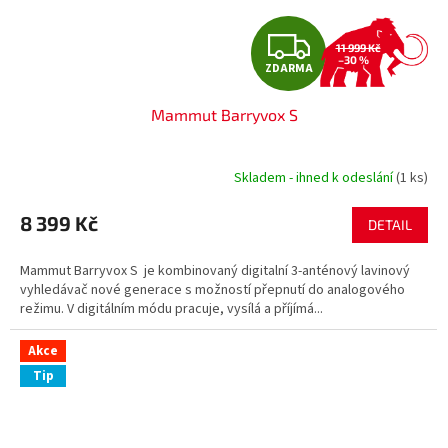
Z
11 999 Kč
–30 %
ZDARMA
D
Mammut Barryvox S
A
R
Skladem - ihned k odeslání
(1 ks)
M
8 399 Kč
DETAIL
A
Mammut Barryvox S je kombinovaný digitalní 3-anténový lavinový
vyhledávač nové generace s možností přepnutí do analogového
režimu. V digitálním módu pracuje, vysílá a příjímá...
Akce
Tip