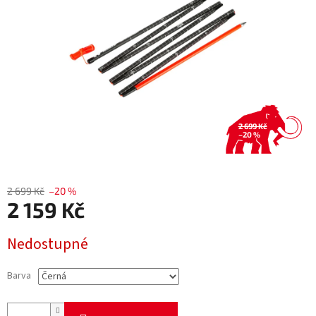
2 699 Kč
–20 %
2 699 Kč
–20 %
2 159 Kč
Měrná
Nedostupné
cena:
Barva