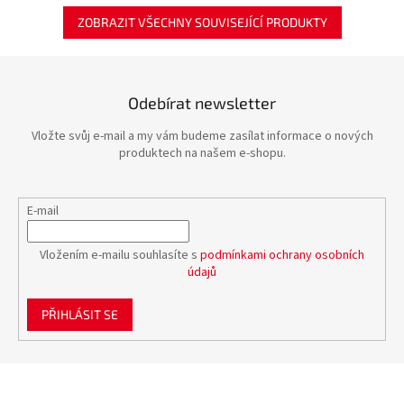
ZOBRAZIT VŠECHNY SOUVISEJÍCÍ PRODUKTY
Odebírat newsletter
Vložte svůj e-mail a my vám budeme zasílat informace o nových
produktech na našem e-shopu.
E-mail
Vložením e-mailu souhlasíte s
podmínkami ochrany osobních
údajů
PŘIHLÁSIT SE
Z
á