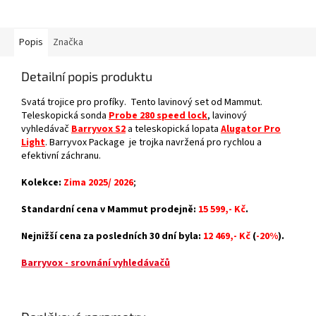
Popis
Značka
Detailní popis produktu
Svatá trojice pro profíky. Tento lavinový set od Mammut.
Teleskopická sonda
Probe 280 speed lock
, lavinový
vyhledávač
Barryvox S2
a teleskopická lopata
Alugator Pro
Light
. Barryvox Package je trojka navržená pro rychlou a
efektivní záchranu.
Kolekce:
Zima 2025/ 2026
;
Standardní cena v Mammut prodejně:
15 599,- Kč
.
Nejnižší cena za posledních 30 dní byla:
12 469,- Kč
(
-20%
).
Barryvox - srovnání vyhledávačů