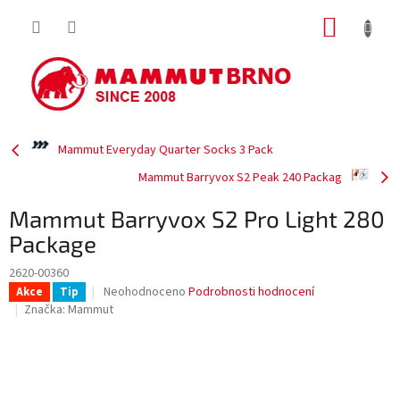
Přejít
NÁKUP
na
obsah
KOŠÍK
Mammut Everyday Quarter Socks 3 Pack
Mammut Barryvox S2 Peak 240 Packag
Mammut Barryvox S2 Pro Light 280
Package
2620-00360
Průměrné
Neohodnoceno
Podrobnosti hodnocení
Akce
Tip
hodnocení
Značka:
Mammut
produktu
je
0,0
z
5