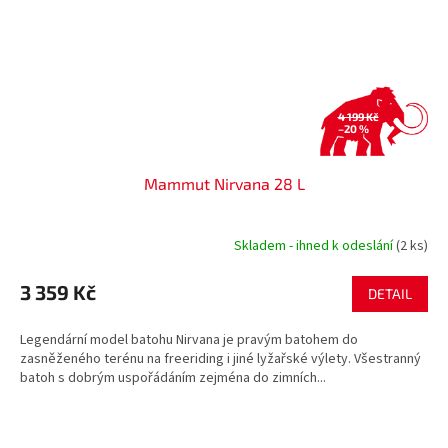
4 199 Kč
–20 %
Mammut Nirvana 28 L
Skladem - ihned k odeslání
(2 ks)
3 359 Kč
DETAIL
Legendární model batohu Nirvana je pravým batohem do
zasněženého terénu na freeriding i jiné lyžařské výlety. Všestranný
batoh s dobrým uspořádáním zejména do zimních...