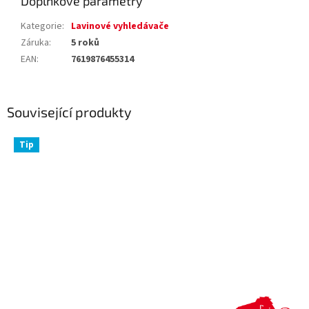
Doplňkové parametry
Kategorie
:
Lavinové vyhledávače
Záruka
:
5 roků
EAN
:
7619876455314
Související produkty
Tip