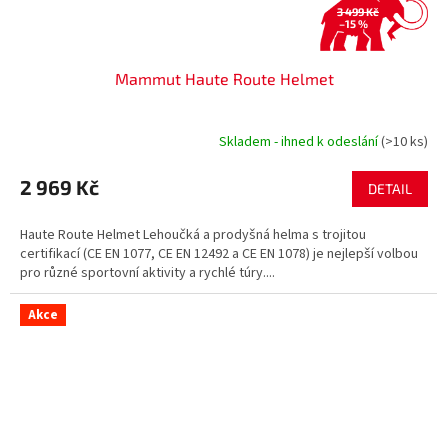
3 499 Kč
–15 %
Mammut Haute Route Helmet
Skladem - ihned k odeslání
(>10 ks)
2 969 Kč
DETAIL
Haute Route Helmet Lehoučká a prodyšná helma s trojitou
certifikací (CE EN 1077, CE EN 12492 a CE EN 1078) je nejlepší volbou
pro různé sportovní aktivity a rychlé túry....
Akce