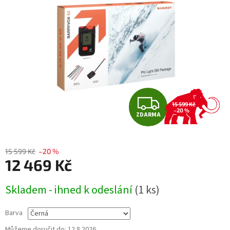
hvězdiček.
Z
15 599 Kč
–20 %
ZDARMA
D
A
15 599 Kč
–20 %
12 469 Kč
R
Měrná
M
Skladem - ihned k odeslání
(1 ks)
cena:
A
Barva
Můžeme doručit do:
12.8.2026