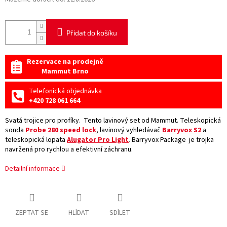
Přidat do košíku
Rezervace na prodejně
Mammut Brno
Telefonická objednávka
+420 728 061 664
Svatá trojice pro profíky. Tento lavinový set od Mammut. Teleskopická
sonda
Probe 280 speed lock
, lavinový vyhledávač
Barryvox S2
a
teleskopická lopata
Alugator Pro Light
.
Barryvox Package je trojka
navržená pro rychlou a efektivní záchranu.
Detailní informace
ZEPTAT SE
HLÍDAT
SDÍLET