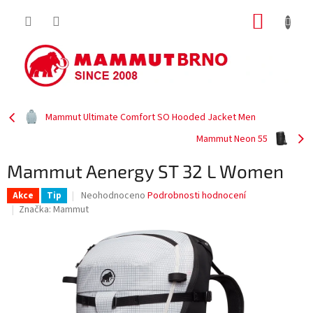
Přejít
NÁKUP
na
obsah
KOŠÍK
Mammut Ultimate Comfort SO Hooded Jacket Men
Mammut Neon 55
Mammut Aenergy ST 32 L Women
Průměrné
Neohodnoceno
Podrobnosti hodnocení
Akce
Tip
hodnocení
Značka:
Mammut
produktu
je
0,0
z
5
hvězdiček.