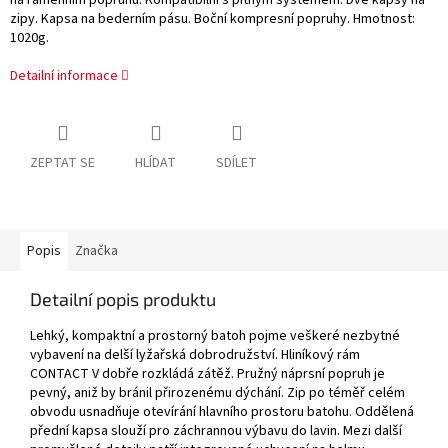
na ramenním popruhu. Kompatibilní s pitným systémem. Dvě kapsy na
zipy. Kapsa na bederním pásu. Boční kompresní popruhy. Hmotnost:
1020g.
Detailní informace
ZEPTAT SE
HLÍDAT
SDÍLET
Popis
Značka
Detailní popis produktu
Lehký, kompaktní a prostorný batoh pojme veškeré nezbytné
vybavení na delší lyžařská dobrodružství. Hliníkový rám
CONTACT V dobře rozkládá zátěž. Pružný náprsní popruh je
pevný, aniž by bránil přirozenému dýchání. Zip po téměř celém
obvodu usnadňuje otevírání hlavního prostoru batohu. Oddělená
přední kapsa slouží pro záchrannou výbavu do lavin. Mezi další