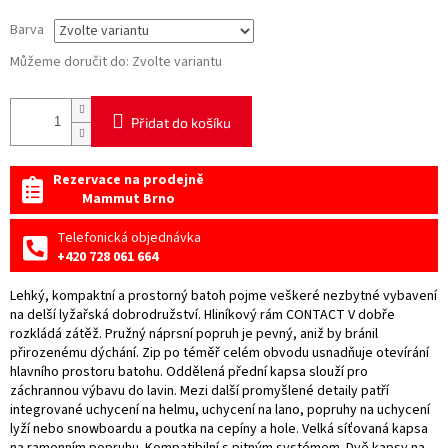
Barva
Můžeme doručit do:
Zvolte variantu
Přidat do košíku
Rezervace na prodejně
Mammut Brno
Telefonická objednávka
+420 728 061 664
Lehký, kompaktní a prostorný batoh pojme veškeré nezbytné vybavení
na delší lyžařská dobrodružství. Hliníkový rám CONTACT V dobře
rozkládá zátěž. Pružný náprsní popruh je pevný, aniž by bránil
přirozenému dýchání. Zip po téměř celém obvodu usnadňuje otevírání
hlavního prostoru batohu. Oddělená přední kapsa slouží pro
záchrannou výbavu do lavin. Mezi další promyšlené detaily patří
integrované uchycení na helmu, uchycení na lano, popruhy na uchycení
lyží nebo snowboardu a poutka na cepíny a hole. Velká síťovaná kapsa