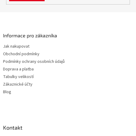
Z
á
p
a
Informace pro zákazníka
t
Jak nakupovat
í
Obchodní podmínky
Podmínky ochrany osobních údajů
Doprava a platba
Tabulky velikostí
Zákaznické účty
Blog
Kontakt