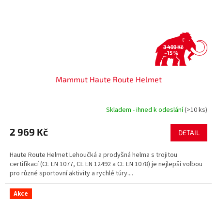
3 499 Kč
–15 %
Mammut Haute Route Helmet
Skladem - ihned k odeslání
(>10 ks)
2 969 Kč
DETAIL
Haute Route Helmet Lehoučká a prodyšná helma s trojitou
certifikací (CE EN 1077, CE EN 12492 a CE EN 1078) je nejlepší volbou
pro různé sportovní aktivity a rychlé túry....
Akce