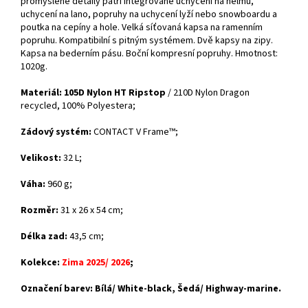
promyšlené detaily patří integrované uchycení na helmu,
uchycení na lano, popruhy na uchycení lyží nebo snowboardu a
poutka na cepíny a hole. Velká síťovaná kapsa na ramenním
popruhu. Kompatibilní s pitným systémem. Dvě kapsy na zipy.
Kapsa na bederním pásu. Boční kompresní popruhy. Hmotnost:
1020g.
Materiál:
105D Nylon HT Ripstop
/ 210D Nylon Dragon
recycled,
100% Polyester
a;
Zádový systém:
CONTACT V Frame™
;
Velikost:
32 L;
Váha:
960 g;
Rozměr:
31 x 26 x 54 cm
;
Délka zad:
43,5 cm;
Kolekce:
Zima 2025/ 2026
;
Označení barev: Bílá/ White-black, Šedá/ Highway-marine.