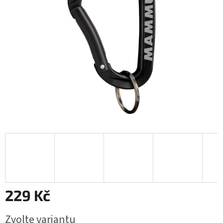
229 Kč
Měrná
Zvolte variantu
cena: