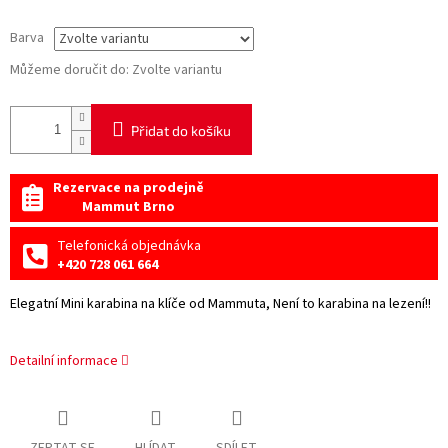
Barva
Můžeme doručit do:
Zvolte variantu
Přidat do košíku
Rezervace na prodejně
Mammut Brno
Telefonická objednávka
+420 728 061 664
Elegatní Mini karabina na klíče od Mammuta, Není to karabina na lezení!!
Detailní informace