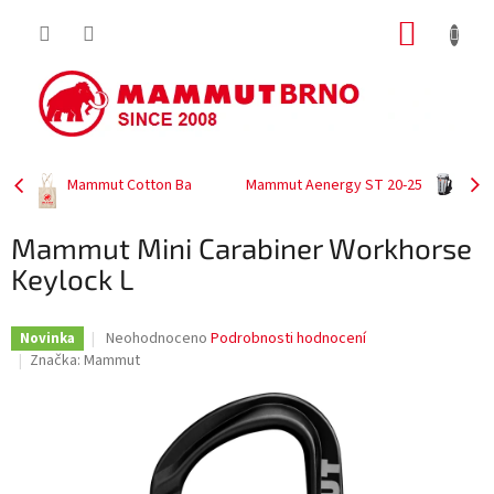
Přejít
NÁKUP
na
obsah
KOŠÍK
Mammut Cotton Ba
Mammut Aenergy ST 20-25
Mammut Mini Carabiner Workhorse
Keylock L
Průměrné
Neohodnoceno
Podrobnosti hodnocení
Novinka
hodnocení
Značka:
Mammut
produktu
je
0,0
z
5
hvězdiček.