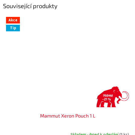
Související produkty
Akce
Tip
759 Kč
–21 %
Mammut Xeron Pouch 1 L
Skladem - ihned k odeslání
(5 ks)