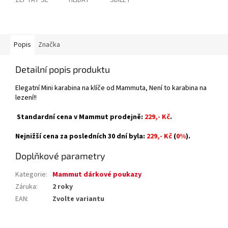
ZEPTAT SE
HLÍDAT
SDÍLET
Popis
Značka
Detailní popis produktu
Elegatní Mini karabina na klíče od Mammuta, Není to karabina na
lezení!!
Standardní cena v Mammut prodejně:
229,- Kč
.
Nejnižší cena za posledních 30 dní byla:
229,- Kč
(
0%
).
Doplňkové parametry
Kategorie
:
Mammut dárkové poukazy
Záruka
:
2 roky
EAN
:
Zvolte variantu