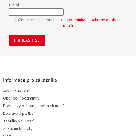
E-mail
Vložením e-mailu souhlasíte s
podmínkami ochrany osobních
údajů
PŘIHLÁSIT SE
Z
á
p
a
Informace pro zákazníka
t
Jak nakupovat
í
Obchodní podmínky
Podmínky ochrany osobních údajů
Doprava a platba
Tabulky velikostí
Zákaznické účty