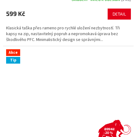
599 Kč
DETAIL
Klasická taška přes rameno pro rychlé uložení nezbytností. Tři
kapsy na zip, nastavitelný popruh a nepromokavá úprava bez
škodlivého PFC. Minimalistický design se správnými...
Akce
Tip
899 Kč
–20 %