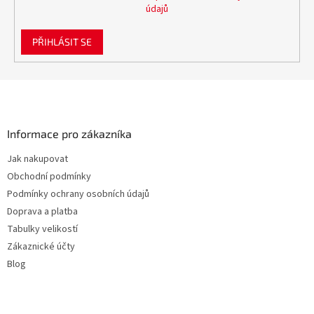
údajů
PŘIHLÁSIT SE
Z
á
p
a
Informace pro zákazníka
t
Jak nakupovat
í
Obchodní podmínky
Podmínky ochrany osobních údajů
Doprava a platba
Tabulky velikostí
Zákaznické účty
Blog