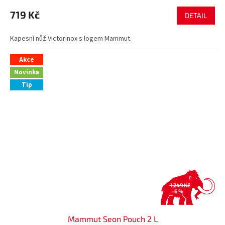
719 Kč
DETAIL
Kapesní nůž Victorinox s logem Mammut.
Akce
Novinka
Tip
1 249 Kč
–6 %
Mammut Seon Pouch 2 L