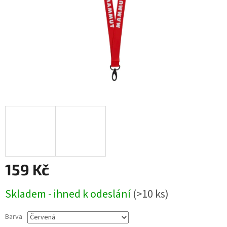
159 Kč
Měrná
Skladem - ihned k odeslání
(>10 ks)
cena:
Barva