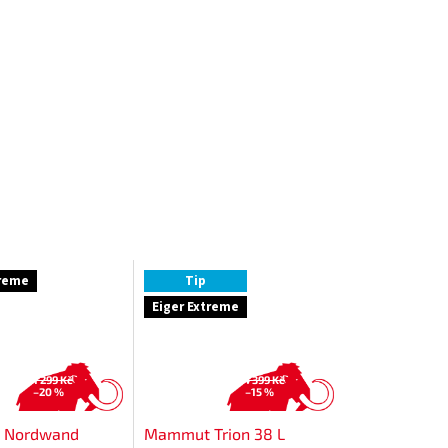
treme
Tip
Eiger Extreme
1 299 Kč
4 399 Kč
–20 %
–15 %
 Nordwand
Mammut Trion 38 L