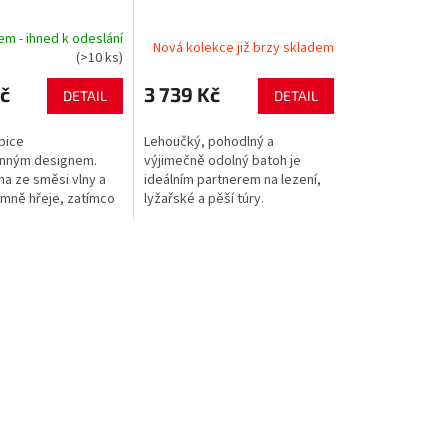
em - ihned k odeslání
Nová kolekce již brzy skladem
(>10 ks)
č
3 739 Kč
DETAIL
DETAIL
pice
Lehoučký, pohodlný a
anným designem.
výjimečně odolný batoh je
na ze směsi vlny a
ideálním partnerem na lezení,
emně hřeje, zatímco
lyžařské a pěší túry.
a z materiálu
Nepromokavý a oděru vzdorný
ajišťuje odvádění
materiál je primárně
ově s dvěma...
recyklovaný. Na každém...