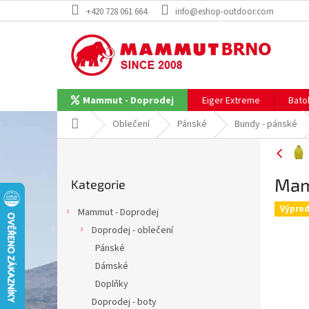
Přejít
+420 728 061 664
info@eshop-outdoor.com
na
obsah
Eiger Extreme
Bato
Mammut - Doprodej
Domů
Oblečení
Pánské
Bundy - pánské
P
o
Přeskočit
s
Mam
Kategorie
kategorie
t
r
Výprod
Mammut - Doprodej
a
Doprodej - oblečení
n
Pánské
n
í
Dámské
p
Doplňky
a
Doprodej - boty