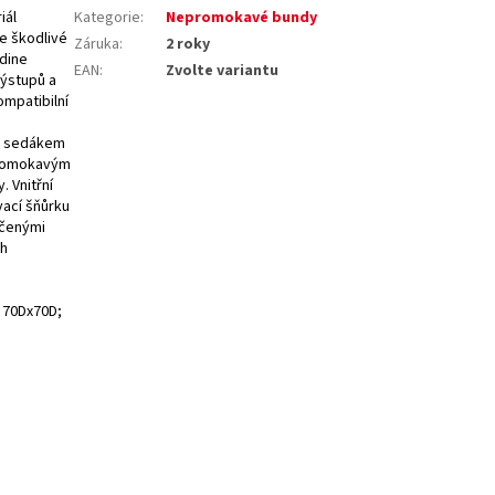
iál
Kategorie
:
Nepromokavé bundy
e škodlivé
Záruka
:
2 roky
adine
EAN
:
Zvolte variantu
ýstupů a
ompatibilní
ým sedákem
promokavým
. Vnitřní
vací šňůrku
ečenými
ch
, 70Dx70D;