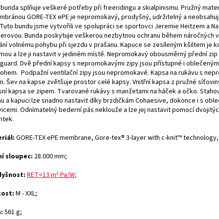
 bunda splňuje veškeré potřeby při freeridingu a skialpinismu. Pružný mater
mbránou GORE-TEX ePE je nepromokavý, prodyšný, udržitelný a neobsahuj
 Tuto bundu jsme vytvořili ve spolupráci se sportovci Jeremie Heitzem a N
nerovou. Bunda poskytuje veškerou nezbytnou ochranu během náročných v
ání volnému pohybu při sjezdu v prašanu. Kapuce se zesíleným kšiltem je k
lmou a lze ji nastavit v jediném místě. Nepromokavý obousměrný přední zip
guard. Dvě přední kapsy s nepromokavými zipy jsou přístupné i oblečen
tohem. Podpažní ventilační zipy jsou nepromokavé. Kapsa na rukávu s ne
. Šev na kapse zvětšuje prostor celé kapsy. Vnitřní kapsa z pružné síťoviny
sní kapsa se zipem. Tvarované rukávy s manžetami na háček a očko. Staho
mu a kapuci lze snadno nastavit díky brzdičkám Cohaesive, dokonce i s obl
vicemi. Odnímatelný bederní pás neklouže a lze jej nastavit pomocí dvojitý
ntek.
riál:
GORE-TEX ePE membrane,
Gore-tex® 3-layer with c-knit™ technology
í sloupec:
28.000 mm;
dyšnost:
RET<13 m² Pa/W
;
kost:
M - XXL;
:
561 g;