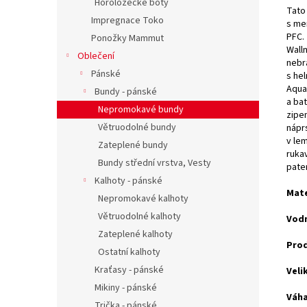
Horolozecké boty
Tato
Impregnace Toko
s me
PFC.
Ponožky Mammut
Wall
Oblečení
nebr
Pánské
s he
Aqua
Bundy - pánské
a ba
Nepromokavé bundy
zipem
Větruodolné bundy
nápr
v le
Zateplené bundy
ruka
Bundy střední vrstva, Vesty
pate
Kalhoty - pánské
Mate
Nepromokavé kalhoty
Větruodolné kalhoty
Vodn
Zateplené kalhoty
Pro
Ostatní kalhoty
Kraťasy - pánské
Veli
Mikiny - pánské
Váha
Trička - pánské