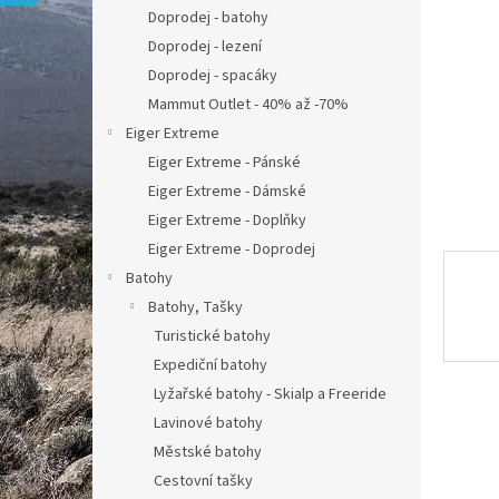
n
Doprodej - batohy
e
Doprodej - lezení
l
Doprodej - spacáky
Mammut Outlet - 40% až -70%
Eiger Extreme
Eiger Extreme - Pánské
Eiger Extreme - Dámské
Eiger Extreme - Doplňky
Eiger Extreme - Doprodej
Batohy
Batohy, Tašky
Turistické batohy
Expediční batohy
Lyžařské batohy - Skialp a Freeride
Lavinové batohy
Městské batohy
Cestovní tašky