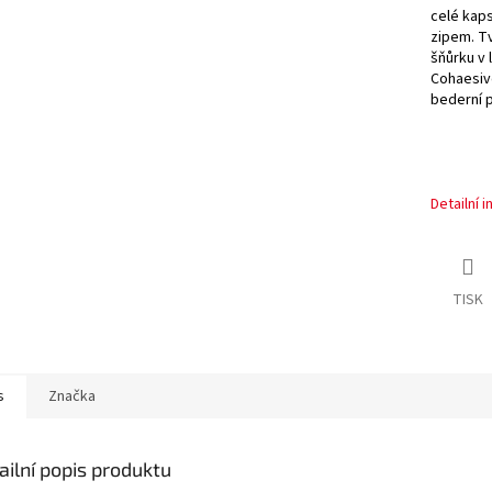
celé kaps
zipem. T
šňůrku v 
Cohaesiv
bederní p
Detailní 
TISK
s
Značka
ailní popis produktu