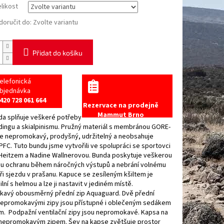
elikost
oručit do:
Zvolte variantu
Přidat do košíku
elefonická
bjednávka
420 728 061 664
Rezervace na prodejně
Mammut Brno
da splňuje veškeré potřeby
idingu a skialpinismu. Pružný materiál s membránou GORE-
je nepromokavý, prodyšný, udržitelný a neobsahuje
PFC. Tuto bundu jsme vytvořili ve spolupráci se sportovci
Heitzem a Nadine Wallnerovou. Bunda poskytuje veškerou
u ochranu během náročných výstupů a nebrání volnému
i sjezdu v prašanu. Kapuce se zesíleným kšiltem je
lní s helmou a lze ji nastavit v jediném místě.
avý obousměrný přední zip Aquaguard. Dvě přední
nepromokavými zipy jsou přístupné i oblečeným sedákem
m. Podpažní ventilační zipy jsou nepromokavé. Kapsa na
 nepromokavým zipem. Šev na kapse zvětšuje prostor