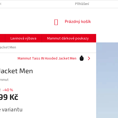
NO
MOJE OBJEDNÁVKA
Přihlášení
NÁKUPNÍ
Prázdný košík
KOŠÍK
Lavinová výbava
Mammut dárkové poukazy
Prodej
acket Men
Mammut Taiss IN Hooded Jacket Men
Jacket Men
mmut
č
–40 %
99 Kč
e variantu