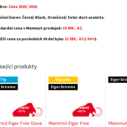
kce:
Zima 2025/ 2026
;
čení barev: Černá/ Black, Oranžová/ Solar dust-arumita.
dardní cena v Mammut prodejně:
19 999,- Kč
.
ižší cena za posledních 30 dní byla:
13 999,- Kč
(
-30%
).
sející produkty
Tip
Výprodej
Eiger Ex
r Extreme
Eiger Extreme
4 799 Kč
16 499 Kč
–15 %
–40 %
ut Eiger Free Glove
Mammut Eiger Free
Mammut