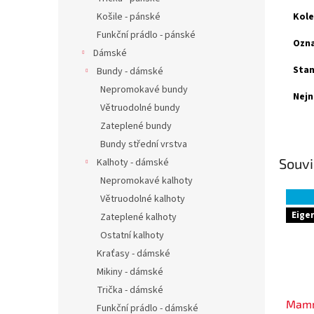
Košile - pánské
Kole
Funkční prádlo - pánské
Ozna
Dámské
Stan
Bundy - dámské
Nepromokavé bundy
Nejn
Větruodolné bundy
Zateplené bundy
Bundy střední vrstva
Souvi
Kalhoty - dámské
Nepromokavé kalhoty
Větruodolné kalhoty
Eige
Zateplené kalhoty
Ostatní kalhoty
Kraťasy - dámské
Mikiny - dámské
Trička - dámské
Mamm
Funkční prádlo - dámské