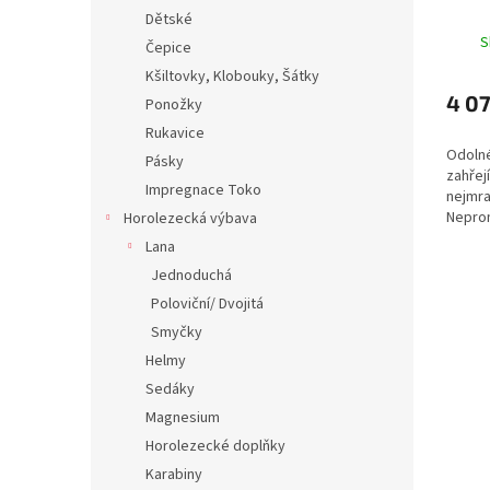
Dětské
S
Čepice
Kšiltovky, Klobouky, Šátky
4 07
Ponožky
Rukavice
Odolné
Pásky
zahřejí
Impregnace Toko
nejmra
Nepro
Horolezecká výbava
GORE-T
Lana
PrimaL
Jednoduchá
ochran
Poloviční/ Dvojitá
Smyčky
Helmy
Sedáky
Magnesium
Horolezecké doplňky
Karabiny