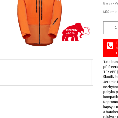
Barva - V
Můžeme d
19 999 Kč
–40 %
T
o
+
Tato bun
při freer
TEX ePE 
škodlivé 
Jeremie 
nezbytno
pohybu př
kompatibi
Nepromok
kapsy s 
a batohe
rukávu s