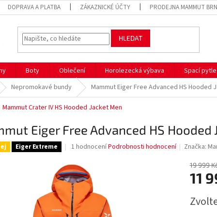
DOPRAVA A PLATBA
ZÁKAZNICKÉ ÚČTY
PRODEJNA MAMMUT BR
HLEDAT
hy
Boty
Oblečení
Horolezecká výbava
Spací pytle
Nepromokavé bundy
Mammut Eiger Free Advanced HS Hooded J
Mammut Crater IV HS Hooded Jacket Men
mut Eiger Free Advanced HS Hooded 
Průměrné
1 hodnocení
Podrobnosti hodnocení
Značka:
Ma
ej
Eiger Extreme
hodnocení
produktu
19 999 K
je
11 9
5,0
z
Měrná
Zvolt
5
cena:
hvězdiček.