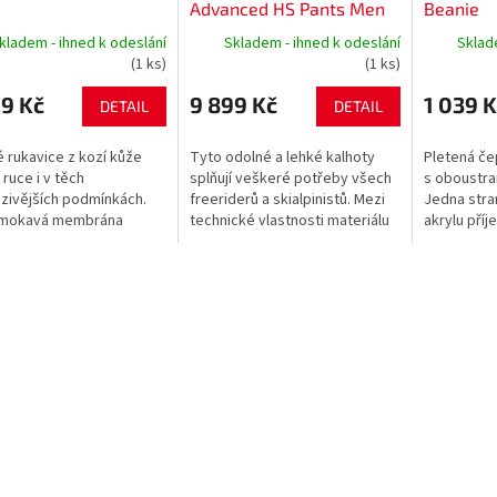
Advanced HS Pants Men
Beanie
kladem - ihned k odeslání
Skladem - ihned k odeslání
Sklad
(1 ks)
(1 ks)
9 Kč
9 899 Kč
1 039 K
DETAIL
DETAIL
 rukavice z kozí kůže
Tyto odolné a lehké kalhoty
Pletená če
 ruce i v těch
splňují veškeré potřeby všech
s oboustr
zivějších podmínkách.
freeriderů a skialpinistů. Mezi
Jedna stra
mokavá membrána
technické vlastnosti materiálu
akrylu příj
EX a izolační vrstva
s membránou GORE-TEX ePE
druhá stran
oft poskytují maximální
patří nepromokavost,...
Primaloft z
u před sněhem a...
vlhkosti. N