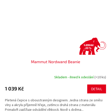
1 299 Kč
–20 %
Mammut Nordwand Beanie
Skladem - ihned k odeslání
(>10 ks)
1 039 Kč
DETAIL
Pletená čepice s oboustranným designem. Jedna strana ze směsi
vlny a akrylu příjemně hřeje, zatímco druhá strana z materiálu
Primaloft zajišťuje odvádění vlhkosti. Nově s dvěma...