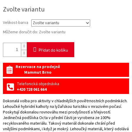
Měrná
Zvolte variantu
cena:
Velikost-barva
Můžeme doručit do:
Zvolte variantu
Přidat do košíku
Rezervace na prodejně
Mammut Brno
Telefonická objednávka
+420 728 061 664
Dokonalá volba pro aktivity v chladnějších povětrnostních podmínkách.
Lehoučké hybridní kalhoty na lyžařskou turistiku v mrazivém počasí.
Poskytují dokonalou rovnováhu mezi prodyšností a hřejivostí.
Jedinečná podšívka Octa v přední části je vyrobena ze 100%
recyklovaného materiálu. Takový materiál dokonale chrání před
vnějšími podmínkami, i když je mokrý. Lehoučký materiál, který odolává