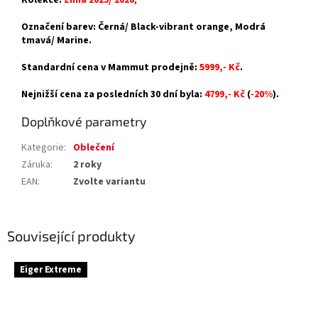
Kolekce:
Zima 2025/ 2026
;
Označení barev: Černá/ Black-vibrant orange, Modrá
tmavá/ Marine.
Standardní cena v Mammut prodejně:
5999,- Kč
.
Nejnižší cena za posledních 30 dní byla:
4799,- Kč
(
-20%
).
Doplňkové parametry
Kategorie
:
Oblečení
Záruka
:
2 roky
EAN
:
Zvolte variantu
Související produkty
Eiger Extreme