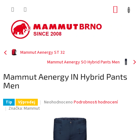
Přejít
NÁKUP
na
obsah
KOŠÍK
Mammut Aenergy ST 32
Mammut Aenergy SO Hybrid Pants Men
Mammut Aenergy IN Hybrid Pants
Men
Průměrné
Neohodnoceno
Podrobnosti hodnocení
Tip
Výprodej
hodnocení
Značka:
Mammut
produktu
je
0,0
z
5