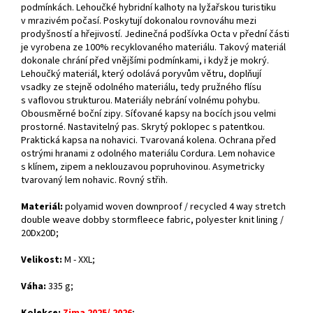
podmínkách. Lehoučké hybridní kalhoty na lyžařskou turistiku
v mrazivém počasí. Poskytují dokonalou rovnováhu mezi
prodyšností a hřejivostí. Jedinečná podšívka Octa v přední části
je vyrobena ze 100% recyklovaného materiálu. Takový materiál
dokonale chrání před vnějšími podmínkami, i když je mokrý.
Lehoučký materiál, který odolává poryvům větru, doplňují
vsadky ze stejně odolného materiálu, tedy pružného flísu
s vaflovou strukturou. Materiály nebrání volnému pohybu.
Obousměrné boční zipy. Síťované kapsy na bocích jsou velmi
prostorné. Nastavitelný pas. Skrytý poklopec s patentkou.
Praktická kapsa na nohavici. Tvarovaná kolena. Ochrana před
ostrými hranami z odolného materiálu Cordura. Lem nohavice
s klínem, zipem a neklouzavou popruhovinou. Asymetricky
tvarovaný lem nohavic. Rovný střih.
Materiál:
polyamid woven downproof / recycled 4 way stretch
double weave dobby stormfleece fabric, polyester knit lining /
20Dx20D;
Velikost:
M - XXL;
Váha:
335 g;