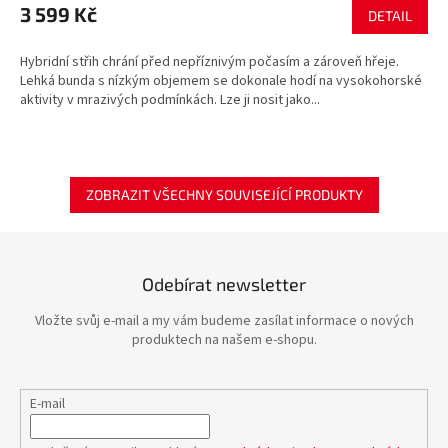
3 599 Kč
DETAIL
Hybridní střih chrání před nepříznivým počasím a zároveň hřeje.
Lehká bunda s nízkým objemem se dokonale hodí na vysokohorské
aktivity v mrazivých podmínkách. Lze ji nosit jako...
ZOBRAZIT VŠECHNY SOUVISEJÍCÍ PRODUKTY
Odebírat newsletter
Vložte svůj e-mail a my vám budeme zasílat informace o nových
produktech na našem e-shopu.
E-mail