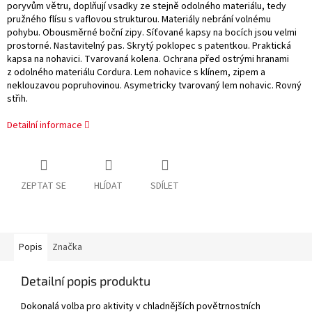
poryvům větru, doplňují vsadky ze stejně odolného materiálu, tedy
pružného flísu s vaflovou strukturou. Materiály nebrání volnému
pohybu. Obousměrné boční zipy. Síťované kapsy na bocích jsou velmi
prostorné. Nastavitelný pas. Skrytý poklopec s patentkou. Praktická
kapsa na nohavici. Tvarovaná kolena. Ochrana před ostrými hranami
z odolného materiálu Cordura. Lem nohavice s klínem, zipem a
neklouzavou popruhovinou. Asymetricky tvarovaný lem nohavic. Rovný
střih.
Detailní informace
ZEPTAT SE
HLÍDAT
SDÍLET
Popis
Značka
Detailní popis produktu
Dokonalá volba pro aktivity v chladnějších povětrnostních