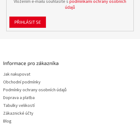
Vložením e-mailu souhlasíte s
podmínkami ochrany osobních
údajů
PŘIHLÁSIT SE
Z
á
p
a
Informace pro zákazníka
t
Jak nakupovat
í
Obchodní podmínky
Podmínky ochrany osobních údajů
Doprava a platba
Tabulky velikostí
Zákaznické účty
Blog