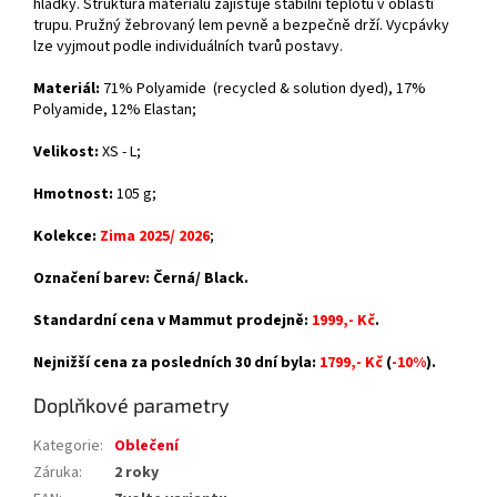
hladký. Struktura materiálu zajišťuje stabilní teplotu v oblasti
trupu. Pružný žebrovaný lem pevně a bezpečně drží. Vycpávky
lze vyjmout podle individuálních tvarů postavy.
Materiál:
71% Polyamide (recycled & solution dyed), 17%
Polyamide, 12% Elastan
;
Velikost:
XS - L;
Hmotnost:
105 g;
Kolekce:
Zima 2025/ 2026
;
Označení barev: Černá/ Black.
Standardní cena v Mammut prodejně:
1999,- Kč
.
Nejnižší cena za posledních 30 dní byla:
1799,- Kč
(
-10%
).
Doplňkové parametry
Kategorie
:
Oblečení
Záruka
:
2 roky