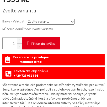
Měrná
Zvolte variantu
cena:
Barva - Velikost
Můžeme doručit do:
Zvolte variantu
Přidat do košíku
Rezervace na prodejně
Mammut Brno
Telefonická objednávka
+420 728 061 664
Všestranná a technická podprsenka se středním vyztužením pro aktivní
ženy, které upřednostňují pohodlí a spolehlivost při túrách, lezení nebo
běhu ve vysokohorském terénu. Odolný materiál poskytuje rychlé
odvádění nadbytečné vlhkosti a efektivní prodyšnost i během
intenzivních fází. Bez ohledu na intenzitu aktivity bezešvý materiál je