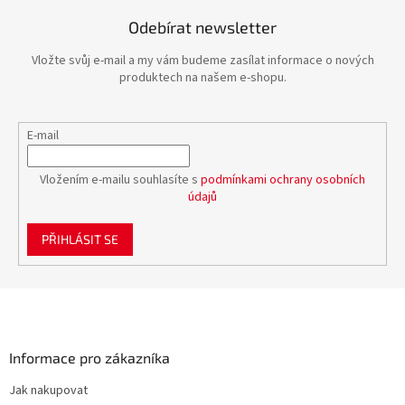
Odebírat newsletter
Vložte svůj e-mail a my vám budeme zasílat informace o nových
produktech na našem e-shopu.
E-mail
Vložením e-mailu souhlasíte s
podmínkami ochrany osobních
údajů
PŘIHLÁSIT SE
Z
á
p
a
Informace pro zákazníka
t
Jak nakupovat
í