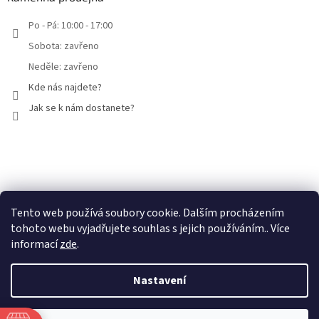
Po - Pá: 10:00 - 17:00
Sobota: zavřeno
Neděle: zavřeno
Kde nás najdete?
Jak se k nám dostanete?
Facebook
Tento web používá soubory cookie. Dalším procházením
tohoto webu vyjadřujete souhlas s jejich používáním.. Více
informací
zde
.
Nastavení
Vytvořil Shoptet