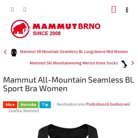
Přejít
NÁKUP
na
obsah
KOŠÍK
Mammut All-Mountain Seamless BL Longsleeve Mid Women
Mammut Ski Mountaineering Merino Knee Socks
Mammut All-Mountain Seamless BL
Sport Bra Women
Průměrné
Neohodnoceno
Podrobnosti hodnocení
Akce
Novinka
Tip
hodnocení
Značka:
Mammut
produktu
je
0,0
z