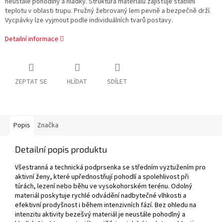
neustále pohodlný a hladký. Struktura materiálu zajišťuje stabilní
teplotu v oblasti trupu. Pružný žebrovaný lem pevně a bezpečně drží.
Vycpávky lze vyjmout podle individuálních tvarů postavy.
Detailní informace
ZEPTAT SE
HLÍDAT
SDÍLET
Popis
Značka
Detailní popis produktu
Všestranná a technická podprsenka se středním vyztužením pro
aktivní ženy, které upřednostňují pohodlí a spolehlivost při
túrách, lezení nebo běhu ve vysokohorském terénu. Odolný
materiál poskytuje rychlé odvádění nadbytečné vlhkosti a
efektivní prodyšnost i během intenzivních fází. Bez ohledu na
intenzitu aktivity bezešvý materiál je neustále pohodlný a