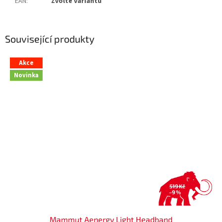
EAN
:
Zvolte variantu
Související produkty
Akce
Novinka
519 Kč
–9 %
Mammut Aenergy Light Headband