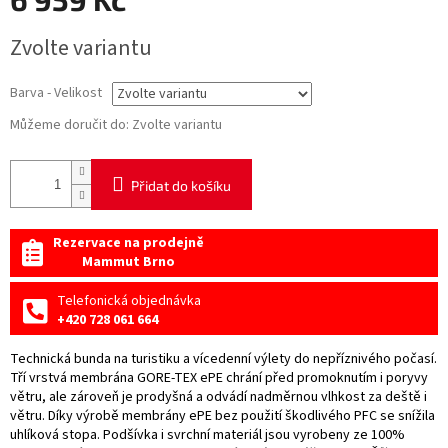
Měrná
Zvolte variantu
cena:
Barva - Velikost
Můžeme doručit do:
Zvolte variantu
Přidat do košíku
Rezervace na prodejně
Mammut Brno
Telefonická objednávka
+420 728 061 664
Technická bunda na turistiku a vícedenní výlety do nepříznivého počasí.
Tří vrstvá membrána GORE-TEX ePE chrání před promoknutím i poryvy
větru, ale zároveň je prodyšná a odvádí nadměrnou vlhkost za deště i
větru. Díky výrobě membrány ePE bez použití škodlivého PFC se snížila
uhlíková stopa. Podšívka i svrchní materiál jsou vyrobeny ze 100%