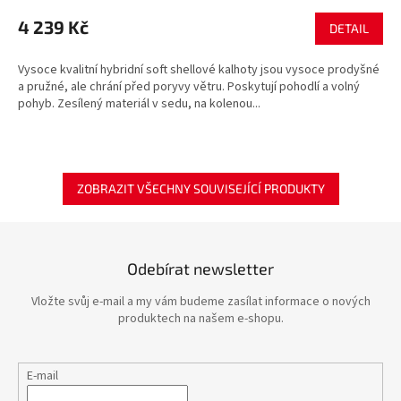
4 239 Kč
DETAIL
Vysoce kvalitní hybridní soft shellové kalhoty jsou vysoce prodyšné
a pružné, ale chrání před poryvy větru. Poskytují pohodlí a volný
pohyb. Zesílený materiál v sedu, na kolenou...
ZOBRAZIT VŠECHNY SOUVISEJÍCÍ PRODUKTY
Odebírat newsletter
Vložte svůj e-mail a my vám budeme zasílat informace o nových
produktech na našem e-shopu.
E-mail