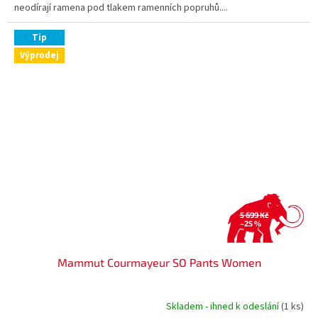
neodírají ramena pod tlakem ramenních popruhů....
Tip
Výprodej
5 699 Kč
–25 %
Mammut Courmayeur SO Pants Women
Skladem - ihned k odeslání
(1 ks)