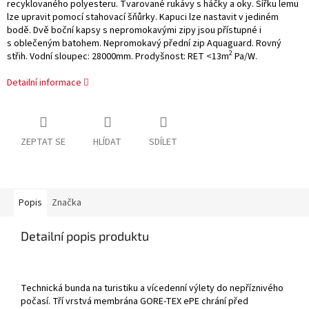
recyklovaného polyesteru. Tvarované rukávy s háčky a oky. Šířku lemu
lze upravit pomocí stahovací šňůrky. Kapuci lze nastavit v jediném
bodě. Dvě boční kapsy s nepromokavými zipy jsou přístupné i
s oblečeným batohem. Nepromokavý přední zip Aquaguard. Rovný
2
střih. Vodní sloupec: 28000mm. Prodyšnost: RET <13m
Pa/W.
Detailní informace
ZEPTAT SE
HLÍDAT
SDÍLET
Popis
Značka
Detailní popis produktu
Technická bunda na turistiku a vícedenní výlety do nepříznivého
počasí. Tří vrstvá membrána GORE-TEX ePE chrání před