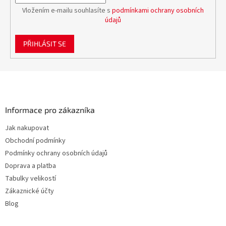
Vložením e-mailu souhlasíte s
podmínkami ochrany osobních
údajů
PŘIHLÁSIT SE
Z
á
p
a
Informace pro zákazníka
t
Jak nakupovat
í
Obchodní podmínky
Podmínky ochrany osobních údajů
Doprava a platba
Tabulky velikostí
Zákaznické účty
Blog