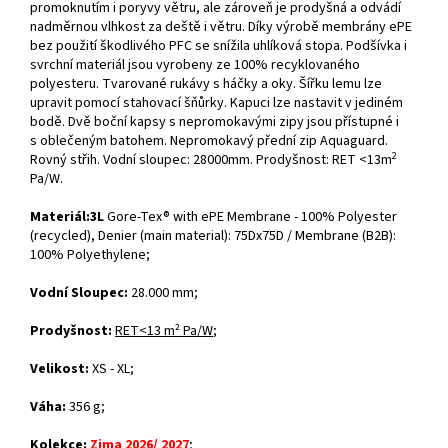
promoknutím i poryvy větru, ale zároveň je prodyšná a odvádí
nadměrnou vlhkost za deště i větru. Díky výrobě membrány ePE
bez použití škodlivého PFC se snížila uhlíková stopa. Podšívka i
svrchní materiál jsou vyrobeny ze 100% recyklovaného
polyesteru. Tvarované rukávy s háčky a oky. Šířku lemu lze
upravit pomocí stahovací šňůrky. Kapuci lze nastavit v jediném
bodě. Dvě boční kapsy s nepromokavými zipy jsou přístupné i
s oblečeným batohem. Nepromokavý přední zip Aquaguard.
2
Rovný střih. Vodní sloupec: 28000mm. Prodyšnost: RET <13m
Pa/W.
Materiál:3L
Gore-Tex® with ePE Membrane - 100% Polyester
(recycled), Denier (main material): 75Dx75D / Membrane (B2B):
100% Polyethylene;
Vodní Sloupec:
28.000 mm;
Prodyšnost:
RET<13 m² Pa/W
;
Velikost:
XS - XL;
Váha:
356 g;
Kolekce:
Zima 2026/ 2027
;