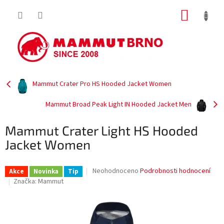
Přejít
NÁKUP
na
obsah
KOŠÍK
Mammut Crater Pro HS Hooded Jacket Women
Mammut Broad Peak Light IN Hooded Jacket Men
Mammut Crater Light HS Hooded
Jacket Women
Průměrné
Neohodnoceno
Podrobnosti hodnocení
Akce
Novinka
Tip
hodnocení
Značka:
Mammut
produktu
je
0,0
z