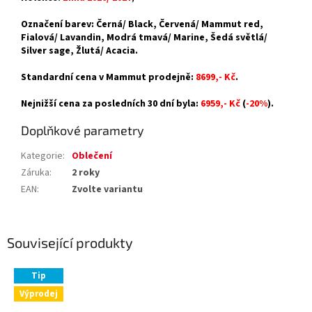
Označení barev: Černá/ Black, Červená/ Mammut red,
Fialová/ Lavandin, Modrá tmavá/ Marine, Šedá světlá/
Silver sage, Žlutá/ Acacia.
Standardní cena v Mammut prodejně:
8699,- Kč
.
Nejnižší cena za posledních 30 dní byla:
6959,- Kč
(
-20%
).
Doplňkové parametry
Kategorie
:
Oblečení
Záruka
:
2 roky
EAN
:
Zvolte variantu
Související produkty
Tip
Výprodej