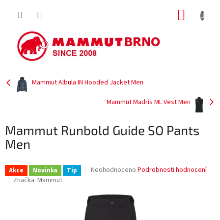
Přejít
NÁKUP
na
obsah
KOŠÍK
Mammut Albula IN Hooded Jacket Men
Mammut Madris ML Vest Men
Mammut Runbold Guide SO Pants
Men
Průměrné
Neohodnoceno
Podrobnosti hodnocení
Akce
Novinka
Tip
hodnocení
Značka:
Mammut
produktu
je
0,0
z