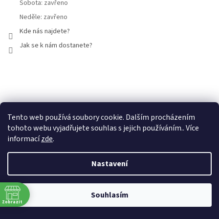
Sobota: zavřeno
Neděle: zavřeno
Kde nás najdete?
Jak se k nám dostanete?
Facebook
Tento web používá soubory cookie. Dalším procházením
tohoto webu vyjadřujete souhlas s jejich používáním.. Více
informací
zde
.
Nastavení
Vytvořil Shoptet
Souhlasím
Copyright 2026
Mammut Brno
. Všechna práva vyhrazena.
Zobrazit