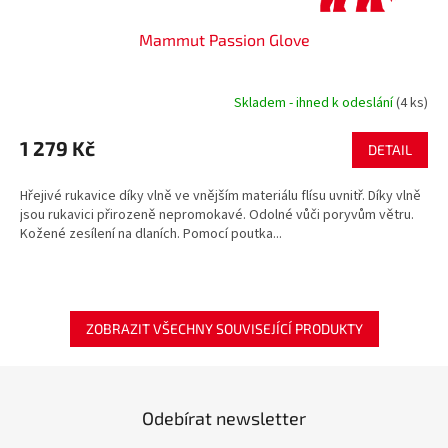
Mammut Passion Glove
Skladem - ihned k odeslání
(4 ks)
1 279 Kč
DETAIL
Hřejivé rukavice díky vlně ve vnějším materiálu flísu uvnitř. Díky vlně
jsou rukavici přirozeně nepromokavé. Odolné vůči poryvům větru.
Kožené zesílení na dlaních. Pomocí poutka...
ZOBRAZIT VŠECHNY SOUVISEJÍCÍ PRODUKTY
Odebírat newsletter