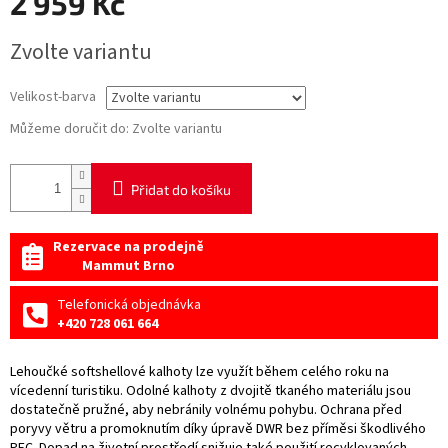
2 959 Kč
Měrná
Zvolte variantu
cena:
Velikost-barva
Můžeme doručit do:
Zvolte variantu
Přidat do košíku
Rezervace na prodejně
Mammut Brno
Telefonická objednávka
+420 728 061 664
Lehoučké softshellové kalhoty lze využít během celého roku na
vícedenní turistiku. Odolné kalhoty z dvojitě tkaného materiálu jsou
dostatečně pružné, aby nebránily volnému pohybu. Ochrana před
poryvy větru a promoknutím díky úpravě DWR bez příměsi škodlivého
PFC. Dopad na životní prostředí snižuje také použití recyklovaných