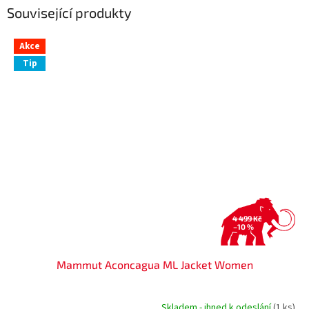
Související produkty
Akce
Tip
4 499 Kč
–10 %
Mammut Aconcagua ML Jacket Women
Skladem - ihned k odeslání
(1 ks)