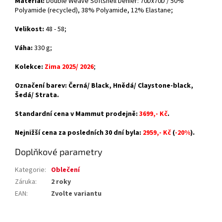
Materiál:
Double Weave Softshell Denier: 70Dx70D / 50%
Polyamide (recycled), 38% Polyamide, 12% Elastane
;
Velikost:
48 - 58;
Váha:
330 g;
Kolekce:
Zima 2025/ 2026
;
Označení barev: Černá/ Black, Hnědá/ Claystone-black,
Šedá/ Strata.
Standardní cena v Mammut prodejně:
3699,- Kč
.
Nejnižší cena za posledních 30 dní byla:
2959,- Kč
(
-20%
).
Doplňkové parametry
Kategorie
:
Oblečení
Záruka
:
2 roky
EAN
:
Zvolte variantu