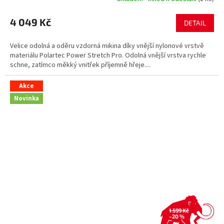
4 049 Kč
DETAIL
Velice odolná a oděru vzdorná mikina díky vnější nylonové vrstvě
materiálu Polartec Power Stretch Pro. Odolná vnější vrstva rychle
schne, zatímco měkký vnitřek příjemně hřeje....
Akce
Novinka
1 599 Kč
–20 %