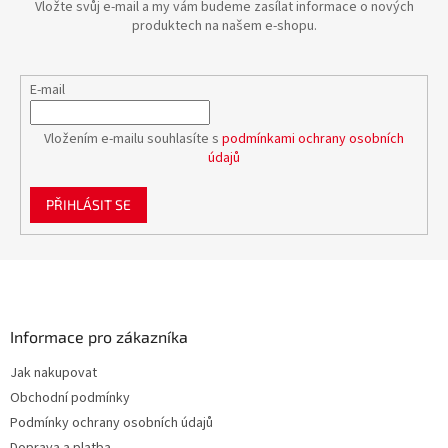
Vložte svůj e-mail a my vám budeme zasílat informace o nových
produktech na našem e-shopu.
E-mail
Vložením e-mailu souhlasíte s
podmínkami ochrany osobních
údajů
PŘIHLÁSIT SE
Z
á
p
a
Informace pro zákazníka
t
Jak nakupovat
í
Obchodní podmínky
Podmínky ochrany osobních údajů
Doprava a platba