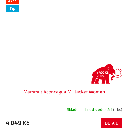
Akce
Tip
4 499 Kč
–10 %
Mammut Aconcagua ML Jacket Women
Skladem - ihned k odeslání
(1 ks)
4 049 Kč
DETAIL