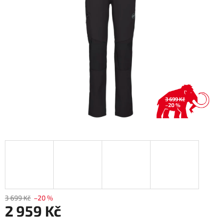
hvězdiček.
3 699 Kč
–20 %
3 699 Kč
–20 %
2 959 Kč