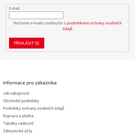
E-mail
Vložením e-mailu souhlasíte s
podmínkami ochrany osobních
údajů
PŘIHLÁSIT SE
Z
á
p
a
Informace pro zákazníka
t
Jak nakupovat
í
Obchodní podmínky
Podmínky ochrany osobních údajů
Doprava a platba
Tabulky velikostí
Zákaznické účty