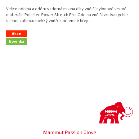
Velice odolná a oděru vzdorná mikina díky vnější nylonové vrstvě
materiálu Polartec Power Stretch Pro. Odolná vnější vrstva rychle
schne, zatímco měkký vnitřek příjemně hřeje....
Akce
Novinka
1 599 Kč
–20 %
Mammut Passion Glove