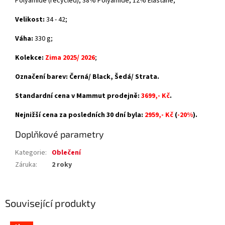
Polyamide (recycled), 38% Polyamide, 12% Elastane
;
Velikost:
34 - 42;
Váha:
330 g;
Kolekce:
Zima 2025/ 2026
;
Označení barev: Černá/ Black, Šedá/ Strata.
Standardní cena v Mammut prodejně:
3699,- Kč
.
Nejnižší cena za posledních 30 dní byla:
2959,- Kč
(
-20%
).
Doplňkové parametry
Kategorie
:
Oblečení
Záruka
:
2 roky
Související produkty