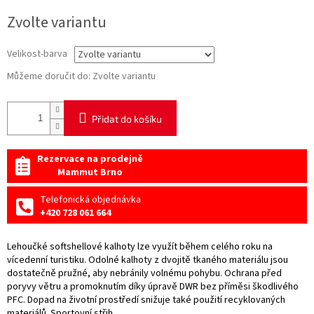
Měrná
Zvolte variantu
cena:
Velikost-barva
Můžeme doručit do:
Zvolte variantu
Přidat do košíku
Rezervace na prodejně
Mammut Brno
Telefonická objednávka
+420 728 061 664
Lehoučké softshellové kalhoty lze využít během celého roku na
vícedenní turistiku. Odolné kalhoty z dvojitě tkaného materiálu jsou
dostatečně pružné, aby nebránily volnému pohybu. Ochrana před
poryvy větru a promoknutím díky úpravě DWR bez příměsi škodlivého
PFC. Dopad na životní prostředí snižuje také použití recyklovaných
materiálů. Sportovní střih.