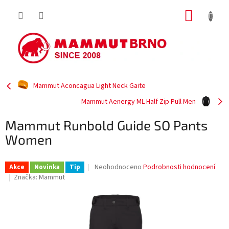
Přejít
NÁKUP
na
obsah
KOŠÍK
Mammut Aconcagua Light Neck Gaite
Mammut Aenergy ML Half Zip Pull Men
Mammut Runbold Guide SO Pants
Women
Průměrné
Neohodnoceno
Podrobnosti hodnocení
Akce
Novinka
Tip
hodnocení
Značka:
Mammut
produktu
je
0,0
z
5