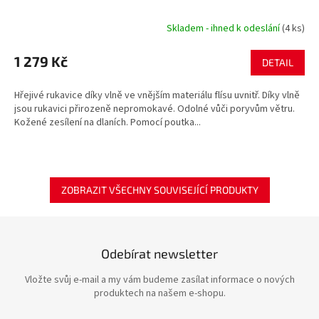
Skladem - ihned k odeslání
(4 ks)
1 279 Kč
DETAIL
Hřejivé rukavice díky vlně ve vnějším materiálu flísu uvnitř. Díky vlně
jsou rukavici přirozeně nepromokavé. Odolné vůči poryvům větru.
Kožené zesílení na dlaních. Pomocí poutka...
ZOBRAZIT VŠECHNY SOUVISEJÍCÍ PRODUKTY
Odebírat newsletter
Vložte svůj e-mail a my vám budeme zasílat informace o nových
produktech na našem e-shopu.