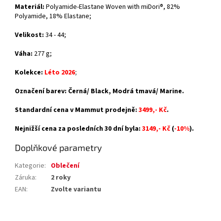
Materiál:
Polyamide-Elastane Woven with miDori®
, 82%
Polyamide, 18% Elastane
;
Velikost:
34 - 44;
Váha:
277 g;
Kolekce:
Léto 2026
;
Označení barev: Černá/ Black, Modrá tmavá/ Marine.
Standardní cena v Mammut prodejně:
3499,- Kč
.
Nejnižší cena za posledních 30 dní byla:
3149,- Kč
(
-10%
).
Doplňkové parametry
Kategorie
:
Oblečení
Záruka
:
2 roky
EAN
:
Zvolte variantu