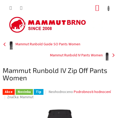
Přejít
NÁKUP
na
obsah
KOŠÍK
Mammut Runbold Guide SO Pants Women
Mammut Runbold IV Pants Women
Mammut Runbold IV Zip Off Pants
Women
Průměrné
Neohodnoceno
Podrobnosti hodnocení
Akce
Novinka
Tip
hodnocení
Značka:
Mammut
produktu
je
0,0
z