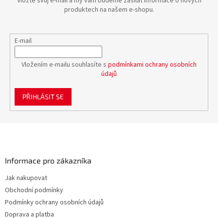
Vložte svůj e-mail a my vám budeme zasílat informace o nových
produktech na našem e-shopu.
E-mail
Vložením e-mailu souhlasíte s
podmínkami ochrany osobních
údajů
PŘIHLÁSIT SE
Z
á
p
a
Informace pro zákazníka
t
Jak nakupovat
í
Obchodní podmínky
Podmínky ochrany osobních údajů
Doprava a platba