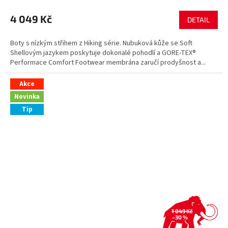
4 049 Kč
DETAIL
Boty s nízkým střihem z Hiking série. Nubuková kůže se Soft
Shellovým jazykem poskytuje dokonalé pohodlí a GORE-TEX®
Performace Comfort Footwear membrána zaručí prodyšnost a...
Akce
Novinka
Tip
1 049 Kč
–30 %