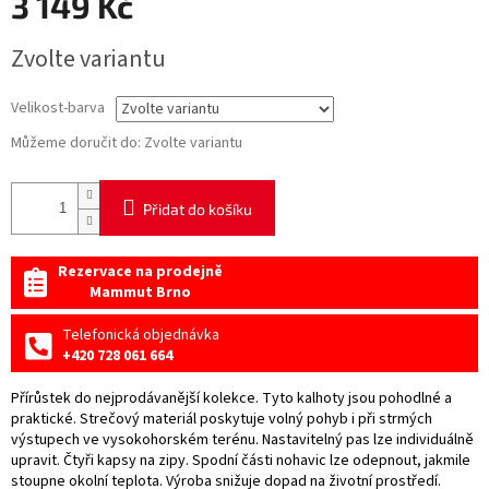
3 149 Kč
Měrná
Zvolte variantu
cena:
Velikost-barva
Můžeme doručit do:
Zvolte variantu
Přidat do košíku
Rezervace na prodejně
Mammut Brno
Telefonická objednávka
+420 728 061 664
Přírůstek do nejprodávanější kolekce. Tyto kalhoty jsou pohodlné a
praktické. Strečový materiál poskytuje volný pohyb i při strmých
výstupech ve vysokohorském terénu. Nastavitelný pas lze individuálně
upravit. Čtyři kapsy na zipy. Spodní části nohavic lze odepnout, jakmile
stoupne okolní teplota. Výroba snižuje dopad na životní prostředí.