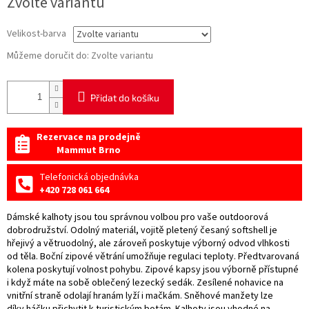
Zvolte variantu
cena:
Velikost-barva
Můžeme doručit do:
Zvolte variantu
Přidat do košíku
Rezervace na prodejně
Mammut Brno
Telefonická objednávka
+420 728 061 664
Dámské kalhoty jsou tou správnou volbou pro vaše outdoorová
dobrodružství. Odolný materiál, vojitě pletený česaný softshell je
hřejivý a větruodolný, ale zároveň poskytuje výborný odvod vlhkosti
od těla. Boční zipové větrání umožňuje regulaci teploty. Předtvarovaná
kolena poskytují volnost pohybu. Zipové kapsy jsou výborně přístupné
i když máte na sobě oblečený lezecký sedák. Zesílené nohavice na
vnitřní straně odolají hranám lyží i mačkám. Sněhové manžety lze