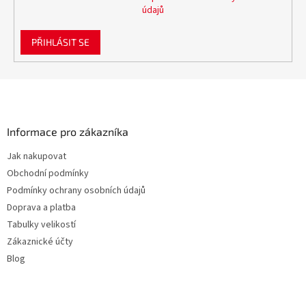
údajů
PŘIHLÁSIT SE
Z
á
p
a
Informace pro zákazníka
t
Jak nakupovat
í
Obchodní podmínky
Podmínky ochrany osobních údajů
Doprava a platba
Tabulky velikostí
Zákaznické účty
Blog