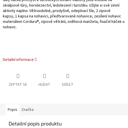
díky háčku přichytit k turistickým botám. Kalhoty jsou vhodné na
skialpové túry, horolezectví, ledolezení i turistiku. Užijte si své zimní
aktivity naplno. Větruodolné, prodyšné, odepínací šle, 2 zipové
kapsy, 1 kapsa na nohavici, předtvarované nohavice, zesílení nohavic
materiálem Cordura®, zipové větrání, sněhová manžeta, fixační háček u
nohavic.
Detailní informace
ZEPTAT SE
HLÍDAT
SDÍLET
Popis
Značka
Detailní popis produktu