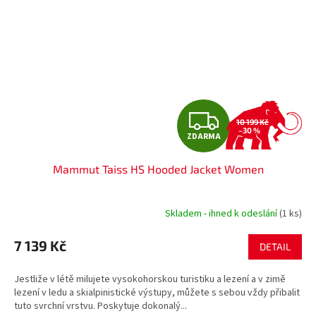
Z
10 199 Kč
–30 %
ZDARMA
D
Mammut Taiss HS Hooded Jacket Women
A
R
Skladem - ihned k odeslání
(1 ks)
M
7 139 Kč
DETAIL
A
Jestliže v létě milujete vysokohorskou turistiku a lezení a v zimě
lezení v ledu a skialpinistické výstupy, můžete s sebou vždy přibalit
tuto svrchní vrstvu. Poskytuje dokonalý...