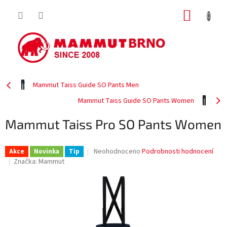
Přejít
NÁKUP
na
obsah
KOŠÍK
Mammut Taiss Guide SO Pants Men
Mammut Taiss Guide SO Pants Women
Mammut Taiss Pro SO Pants Women
Průměrné
Neohodnoceno
Podrobnosti hodnocení
Akce
Novinka
Tip
hodnocení
Značka:
Mammut
produktu
je
0,0
z
5
hvězdiček.