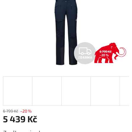
Z
6 799 Kč
–20 %
ZDARMA
D
A
R
M
A
6 799 Kč
–20 %
5 439 Kč
Měrná