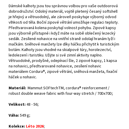
Dámské kalhoty jsou tou správnou volbou pro vaše outdoorová
dobrodružství. Odolný materiál, vojitě pletený česaný softshell
je hřejivý a větruodolný, ale zároveň poskytuje výborný odvod
vlhkosti od těla. Boční zipové větrání umožňuje regulaci teploty.
Předtvarovaná kolena poskytují volnost pohybu. Zipové kapsy
jsou výborně přístupné i když máte na sobě oblečený lezecký
sedák. Zesílené nohavice na vnitřní straně odolají hranám lyží i
mačkám. Sněhové manžety lze díky háčku přichytit k turistickým
botám. Kalhoty jsou vhodné na skialpové túry, horolezectví,
ledolezení i turistiku. Užijte si své zimní aktivity naplno.
Větruodolné, prodyšné, odepínací šle, 2 zipové kapsy, 1 kapsa
na nohavici, předtvarované nohavice, zesílení nohavic
materiálem Cordura®, zipové větrání, sněhová manžeta, fixační
háček u nohavic.
Materiál:
Mammut SOFtechTM,
cordura® reinforcement /
robust double weave fabric with four-way stretch / 70Dx70D
;
Velikost:
48 - 56;
Váha:
549 g;
Kolekce:
Léto 2026
;