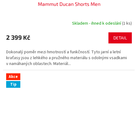
Mammut Ducan Shorts Men
Skladem - ihned k odeslání
(1 ks)
2 399 Kč
DETAIL
Dokonalý poměr mezi hmotností a funkčností. Tyto jarní a letní
kraťasy jsou z lehkého a pružného materiálu s odolnými vsadkami
v namáhaných oblastech. Materiál...
Akce
Tip