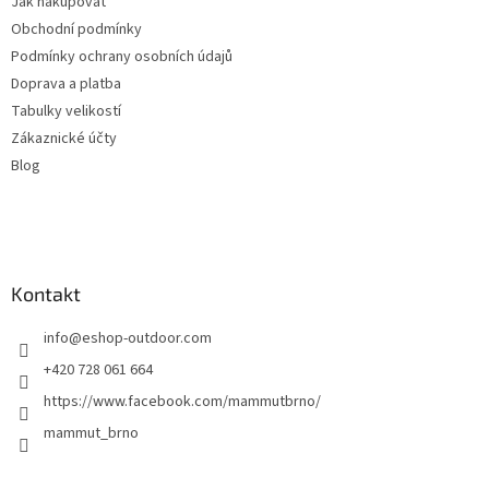
Jak nakupovat
í
Obchodní podmínky
Podmínky ochrany osobních údajů
Doprava a platba
Tabulky velikostí
Zákaznické účty
Blog
Kontakt
info
@
eshop-outdoor.com
+420 728 061 664
https://www.facebook.com/mammutbrno/
mammut_brno