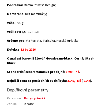
Podrážka:
Mammut Swiss Design
;
Membrána:
bez membrány;
Váha:
700 g;
Velikost:
7,5 - 12 + 13;
Určeno pro:
Via Ferrata, Turistika, Horská turistika;
Kolekce:
Léto 2026
;
Označení barev: Béžová/ Moonbeam-black, Černá/ Steel-
black.
Standardní cena v Mammut prodejně:
3499,- Kč
.
Nejnižší cena za posledních 30 dní byla:
3149,- Kč
(
-10%
).
Doplňkové parametry
Kategorie
:
Boty - pánské
Záruka
:
2 roky