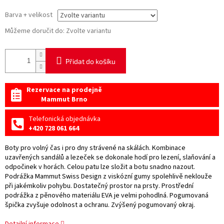
Barva + velikost
Můžeme doručit do:
Zvolte variantu
Přidat do košíku
Rezervace na prodejně
Mammut Brno
Telefonická objednávka
+420 728 061 664
Boty pro volný čas i pro dny strávené na skálách. Kombinace
uzavřených sandálů a lezeček se dokonale hodí pro lezení, slaňování a
odpočinek v horách. Celou patu lze složit a botu snadno nazout.
Podrážka Mammut Swiss Design z viskózní gumy spolehlivě neklouže
při jakémkoliv pohybu. Dostatečný prostor na prsty. Prostřední
podrážka z pěnového materiálu EVA je velmi pohodlná. Pogumovaná
špička zvyšuje odolnost a ochranu. Zvýšený pogumovaný okraj.