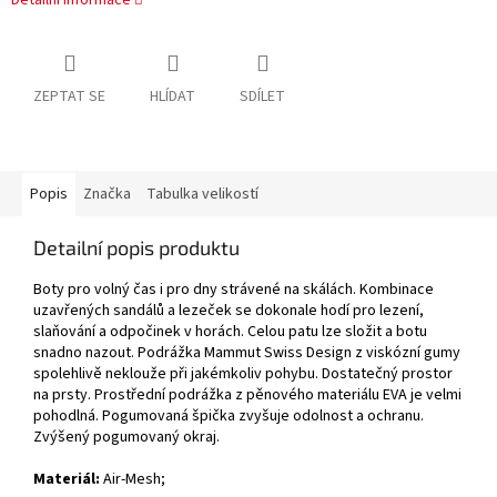
Detailní informace
ZEPTAT SE
HLÍDAT
SDÍLET
Popis
Značka
Tabulka velikostí
Detailní popis produktu
Boty pro volný čas i pro dny strávené na skálách. Kombinace
uzavřených sandálů a lezeček se dokonale hodí pro lezení,
slaňování a odpočinek v horách. Celou patu lze složit a botu
snadno nazout. Podrážka Mammut Swiss Design z viskózní gumy
spolehlivě neklouže při jakémkoliv pohybu. Dostatečný prostor
na prsty. Prostřední podrážka z pěnového materiálu EVA je velmi
pohodlná. Pogumovaná špička zvyšuje odolnost a ochranu.
Zvýšený pogumovaný okraj.
Materiál:
Air-Mesh
;