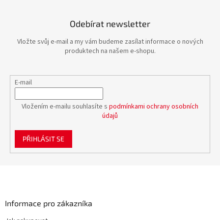
Odebírat newsletter
Vložte svůj e-mail a my vám budeme zasílat informace o nových
produktech na našem e-shopu.
E-mail
Vložením e-mailu souhlasíte s
podmínkami ochrany osobních
údajů
PŘIHLÁSIT SE
Z
á
p
a
Informace pro zákazníka
t