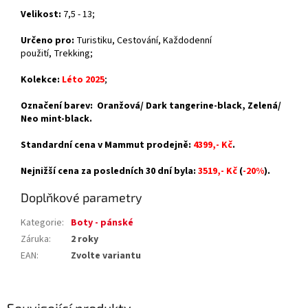
Velikost:
7,5 - 13;
Určeno pro:
Turistiku,
Cestování, Každodenní
použití,
Trekking;
Kolekce:
Léto 2025
;
Označení barev: Oranžová/ Dark tangerine-black, Zelená/
Neo mint-black.
Standardní cena v Mammut prodejně:
4399,- Kč
.
Nejnižší cena za posledních 30 dní byla:
3519,- Kč
(
-20%
).
Doplňkové parametry
Kategorie
:
Boty - pánské
Záruka
:
2 roky
EAN
:
Zvolte variantu
Související produkty