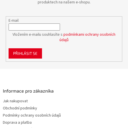
produktech na našem e-shopu.
E-mail
Vložením e-mailu souhlasíte s
podmínkami ochrany osobních
údajů
PŘIHLÁSIT SE
Z
á
p
a
Informace pro zákazníka
t
Jak nakupovat
í
Obchodní podmínky
Podmínky ochrany osobních údajů
Doprava a platba