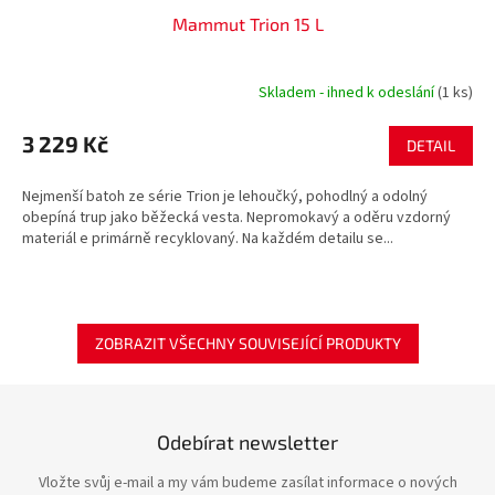
Mammut Trion 15 L
Skladem - ihned k odeslání
(1 ks)
3 229 Kč
DETAIL
Nejmenší batoh ze série Trion je lehoučký, pohodlný a odolný
obepíná trup jako běžecká vesta. Nepromokavý a oděru vzdorný
materiál e primárně recyklovaný. Na každém detailu se...
ZOBRAZIT VŠECHNY SOUVISEJÍCÍ PRODUKTY
Odebírat newsletter
Vložte svůj e-mail a my vám budeme zasílat informace o nových