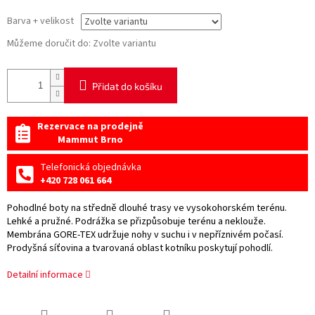
Barva + velikost
Můžeme doručit do:
Zvolte variantu
Přidat do košíku
Rezervace na prodejně
Mammut Brno
Telefonická objednávka
+420 728 061 664
Pohodlné boty na středně dlouhé trasy ve vysokohorském terénu.
Lehké a pružné. Podrážka se přizpůsobuje terénu a neklouže.
Membrána GORE-TEX udržuje nohy v suchu i v nepříznivém počasí.
Prodyšná síťovina a tvarovaná oblast kotníku poskytují pohodlí.
Detailní informace