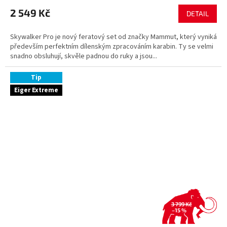
2 549 Kč
DETAIL
Skywalker Pro je nový feratový set od značky Mammut, který vyniká
především perfektním dílenským zpracováním karabin. Ty se velmi
snadno obsluhují, skvěle padnou do ruky a jsou...
Tip
Eiger Extreme
3 799 Kč
–15 %