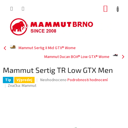
Přejít
NÁKUP
na
obsah
KOŠÍK
Mammut Sertig II Mid GTX® Wome
Mammut Ducan BOA® Low GTX® Wome
Mammut Sertig TR Low GTX Men
Průměrné
Neohodnoceno
Podrobnosti hodnocení
Tip
Výprodej
hodnocení
Značka:
Mammut
produktu
je
0,0
z
5
hvězdiček.