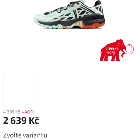
4 399 Kč
–40 %
4 399 Kč
–40 %
2 639 Kč
Měrná
Zvolte variantu
cena: