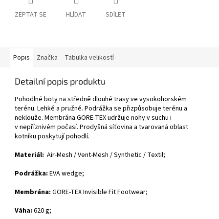
ZEPTAT SE
HLÍDAT
SDÍLET
Popis
Značka
Tabulka velikostí
Detailní popis produktu
Pohodlné boty na středně dlouhé trasy ve vysokohorském
terénu. Lehké a pružné. Podrážka se přizpůsobuje terénu a
neklouže. Membrána GORE-TEX udržuje nohy v suchu i
v nepříznivém počasí. Prodyšná síťovina a tvarovaná oblast
kotníku poskytují pohodlí.
Materiál:
Air-Mesh / Vent-Mesh / Synthetic / Textil
;
Podrážka:
EVA wedg
e;
Membrána:
GORE-TEX Invisible Fit Footwear
;
Váha:
620 g;