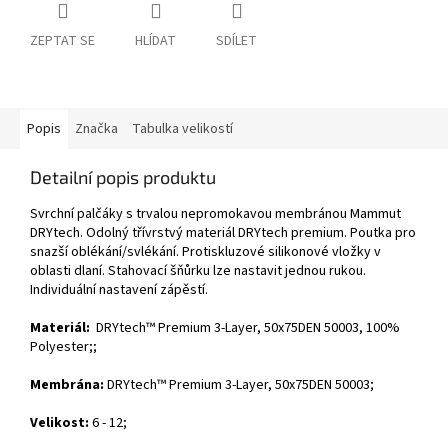
ZEPTAT SE
HLÍDAT
SDÍLET
Popis
Značka
Tabulka velikostí
Detailní popis produktu
Svrchní palčáky s trvalou nepromokavou membránou Mammut
DRYtech. Odolný třívrstvý materiál DRYtech premium. Poutka pro
snazší oblékání/svlékání. Protiskluzové silikonové vložky v
oblasti dlaní. Stahovací šňůrku lze nastavit jednou rukou.
Individuální nastavení zápěstí.
Materiál:
DRYtech™ Premium 3-Layer, 50x75DEN 50003, 100%
Polyester;;
Membrána:
DRYtech™ Premium 3-Layer, 50x75DEN 50003;
Velikost:
6 - 12
;