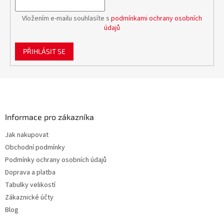
Vložením e-mailu souhlasíte s
podmínkami ochrany osobních
údajů
PŘIHLÁSIT SE
Z
á
p
a
Informace pro zákazníka
t
Jak nakupovat
í
Obchodní podmínky
Podmínky ochrany osobních údajů
Doprava a platba
Tabulky velikostí
Zákaznické účty
Blog