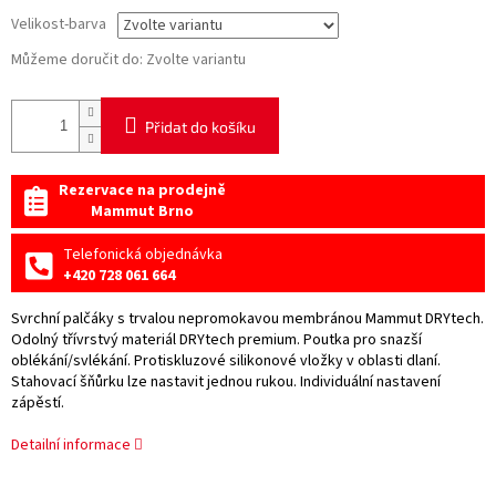
Velikost-barva
Můžeme doručit do:
Zvolte variantu
Přidat do košíku
Rezervace na prodejně
Mammut Brno
Telefonická objednávka
+420 728 061 664
Svrchní palčáky s trvalou nepromokavou membránou Mammut DRYtech.
Odolný třívrstvý materiál DRYtech premium. Poutka pro snazší
oblékání/svlékání. Protiskluzové silikonové vložky v oblasti dlaní.
Stahovací šňůrku lze nastavit jednou rukou. Individuální nastavení
zápěstí.
Detailní informace