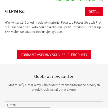
Skladem - ihned k odeslání
(2 ks)
4 049 Kč
DETAIL
Hřejivý, pružný a velmi odolný materiál Polartec Power Stretch Pro
má úžasnou oděru odolnou povrchovou úpravu z nylonu. Přední zip
YKK Vislon se snadno obsluhuje. Vysoce...
ZOBRAZIT VŠECHNY SOUVISEJÍCÍ PRODUKTY
Odebírat newsletter
Vložte svůj e-mail a my vám budeme zasílat informace o nových
produktech na našem e-shopu.
E-mail