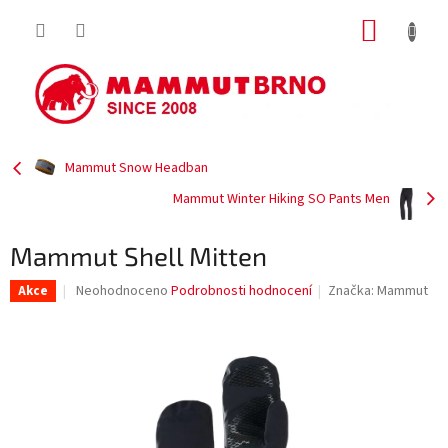
Přejít
NÁKUP
na
obsah
KOŠÍK
Mammut Snow Headban
Mammut Winter Hiking SO Pants Men
Mammut Shell Mitten
Průměrné
Neohodnoceno
Podrobnosti hodnocení
Značka:
Mammut
Akce
hodnocení
produktu
je
0,0
z
5
hvězdiček.