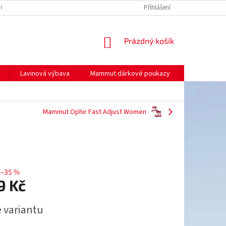
NO
MOJE OBJEDNÁVKA
Přihlášení
NÁKUPNÍ
Prázdný košík
KOŠÍK
Lavinová výbava
Mammut dárkové poukazy
Prodej
Mammut Ophir Fast Adjust Women
–35 %
9 Kč
e variantu