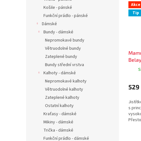
Akce
Košile - pánské
Tip
Funkční prádlo - pánské
Dámské
Bundy - dámské
Nepromokavé bundy
Větruodolné bundy
Mamm
Zateplené bundy
Bela
Bundy střední vrstva
S
Kalhoty - dámské
Nepromokavé kalhoty
529
Větruodolné kalhoty
Zateplené kalhoty
Jistítk
Ostatní kalhoty
s prin
vysok
Kraťasy - dámské
Přestož
Mikiny - dámské
prvole
Trička - dámské
v samo
ještě...
Funkční prádlo - dámské