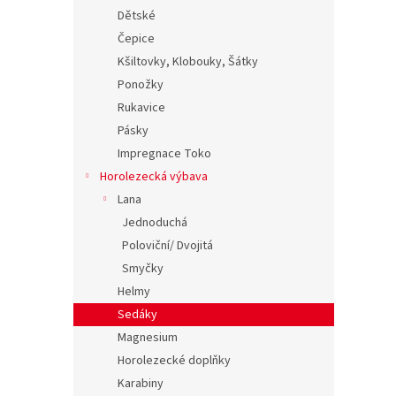
Dětské
Čepice
Kšiltovky, Klobouky, Šátky
Ponožky
Rukavice
Pásky
Impregnace Toko
Horolezecká výbava
Lana
Jednoduchá
Poloviční/ Dvojitá
Smyčky
Helmy
Sedáky
Magnesium
Horolezecké doplňky
Karabiny