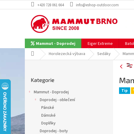
Přejít
+420 728 061 664
info@eshop-outdoor.com
na
obsah
Eiger Extreme
Bato
Mammut - Doprodej
Domů
Horolezecká výbava
Sedáky
Mammu
P
o
Přeskočit
s
Mam
Kategorie
kategorie
t
r
Tip
Mammut - Doprodej
a
Doprodej - oblečení
n
Pánské
n
í
Dámské
p
Doplňky
a
Doprodej - boty