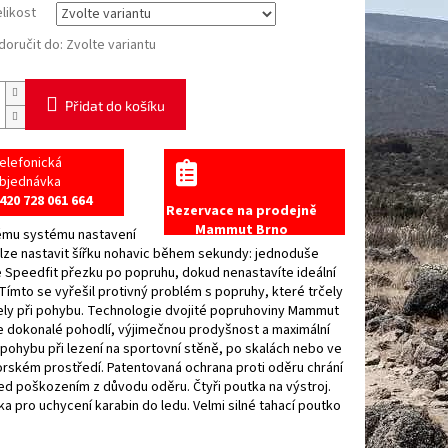
elikost
oručit do:
Zvolte variantu
Přidat do košíku
elefonická
bjednávka
420 728 061 664
Rezervace na prodejně
Mammut Brno
ému systému nastavení
lze nastavit šířku nohavic během sekundy: jednoduše
 Speedfit přezku po popruhu, dokud nenastavíte ideální
 Tímto se vyřešil protivný problém s popruhy, které trčely
ely při pohybu. Technologie dvojité popruhoviny Mammut
e dokonalé pohodlí, výjimečnou prodyšnost a maximální
ohybu při lezení na sportovní stěně, po skalách nebo ve
rském prostředí. Patentovaná ochrana proti oděru chrání
d poškozením z důvodu oděru. Čtyři poutka na výstroj.
a pro uchycení karabin do ledu. Velmi silné tahací poutko