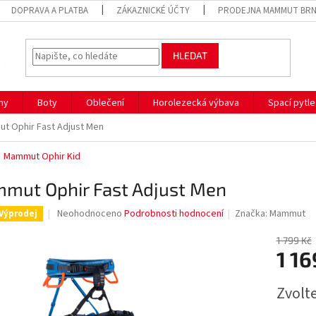
DOPRAVA A PLATBA
ZÁKAZNICKÉ ÚČTY
PRODEJNA MAMMUT BR
HLEDAT
hy
Boty
Oblečení
Horolezecká výbava
Spací pytle
t Ophir Fast Adjust Men
Mammut Ophir Kid
mut Ophir Fast Adjust Men
Průměrné
Neohodnoceno
Podrobnosti hodnocení
Značka:
Mammut
Výprodej
hodnocení
produktu
1 799 Kč
je
1 16
0,0
z
Měrná
Zvolt
5
cena:
hvězdiček.