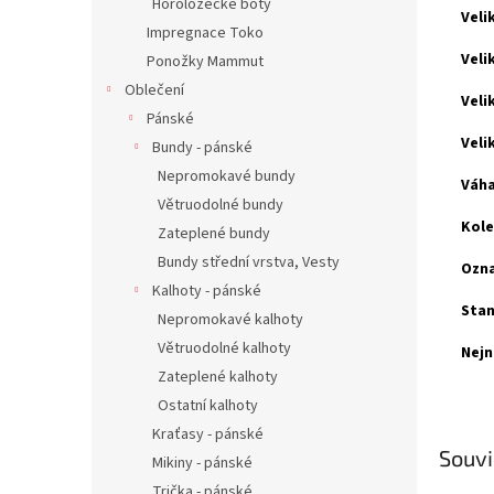
Horolozecké boty
Veli
Impregnace Toko
Veli
Ponožky Mammut
Oblečení
Veli
Pánské
Veli
Bundy - pánské
Nepromokavé bundy
Váha
Větruodolné bundy
Kole
Zateplené bundy
Bundy střední vrstva, Vesty
Ozna
Kalhoty - pánské
Stan
Nepromokavé kalhoty
Větruodolné kalhoty
Nejn
Zateplené kalhoty
Ostatní kalhoty
Kraťasy - pánské
Souvi
Mikiny - pánské
Trička - pánské