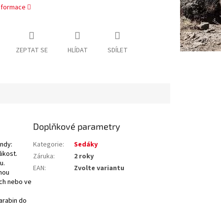
informace
ZEPTAT SE
HLÍDAT
SDÍLET
Doplňkové parametry
ndy:
Kategorie
:
Sedáky
ikost.
Záruka
:
2 roky
u.
EAN
:
Zvolte variantu
nou
ách nebo ve
arabin do