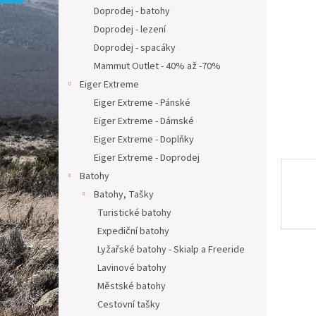
n
Doprodej - batohy
e
Doprodej - lezení
l
Doprodej - spacáky
Mammut Outlet - 40% až -70%
Eiger Extreme
Eiger Extreme - Pánské
Eiger Extreme - Dámské
Eiger Extreme - Doplňky
Eiger Extreme - Doprodej
Batohy
Batohy, Tašky
Turistické batohy
Expediční batohy
Lyžařské batohy - Skialp a Freeride
Lavinové batohy
Městské batohy
Cestovní tašky