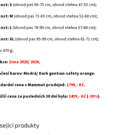
kost:
S
(obvod pas 65-75 cm, obvod stehna 47-55 cm);
kost:
M
(obvod pas 71-83 cm, obvod stehna 52-60 cm);
kost:
L
(obvod pas 78-90 cm, obvod stehna 57-66 cm);
kost:
XL
(obvod pas 85-99 cm, obvod stehna 61-71 cm);
:
470 g;
kce:
Zima 2025/ 2026
;
čení barev: Modrá/ Dark gentian-safety orange.
dardní cena v Mammut prodejně:
1799,- Kč
.
ižší cena za posledních 30 dní byla:
1439,- Kč
(
-20%
).
sející produkty