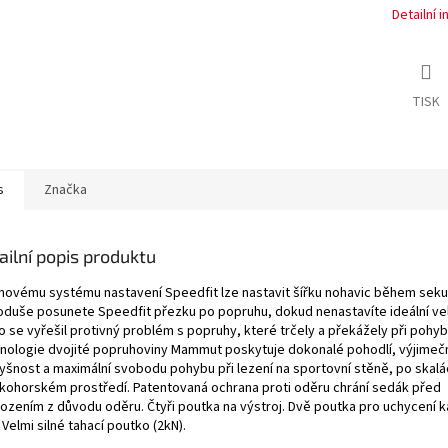
Detailní 
TISK
s
Značka
ailní popis produktu
 novému systému nastavení Speedfit lze nastavit šířku nohavic během seku
oduše posunete Speedfit přezku po popruhu, dokud nenastavíte ideální vel
o se vyřešil protivný problém s popruhy, které trčely a překážely při pohyb
nologie dvojité popruhoviny Mammut poskytuje dokonalé pohodlí, výjimeč
yšnost a maximální svobodu pohybu při lezení na sportovní stěně, po skal
kohorském prostředí. Patentovaná ochrana proti oděru chrání sedák před
ozením z důvodu oděru. Čtyři poutka na výstroj. Dvě poutka pro uchycení k
 Velmi silné tahací poutko (2kN).