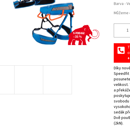
Barva - V
Můžeme d
1 799 Kč
–35 %
T
o
+
Díky nov
Speedfit 
posunete
velikost.
a překáž
poskytuj
svobodu p
vysokoho
sedák pře
Dvě poutk
(2kN).