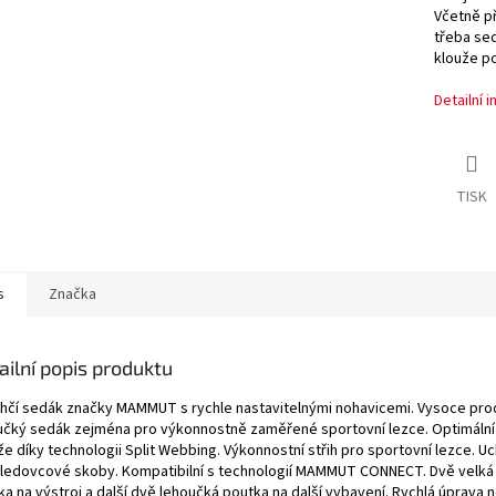
Včetně př
třeba sed
klouže p
Detailní 
TISK
s
Značka
ailní popis produktu
ehčí sedák značky MAMMUT s rychle nastavitelnými nohavicemi. Vysoce pro
učký sedák zejména pro výkonnostně zaměřené sportovní lezce. Optimální
e díky technologii Split Webbing. Výkonnostní střih pro sportovní lezce. U
i ledovcové skoby. Kompatibilní s technologií MAMMUT CONNECT. Dvě velká
a na výstroj a další dvě lehoučká poutka na další vybavení. Rychlá úprava 