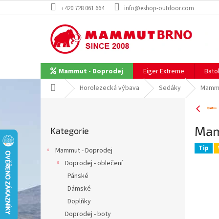
Přejít
+420 728 061 664
info@eshop-outdoor.com
na
obsah
Eiger Extreme
Bato
Mammut - Doprodej
Domů
Horolezecká výbava
Sedáky
Mammu
P
o
Přeskočit
s
Mam
Kategorie
kategorie
t
r
Tip
Mammut - Doprodej
a
Doprodej - oblečení
n
Pánské
n
í
Dámské
p
Doplňky
a
Doprodej - boty