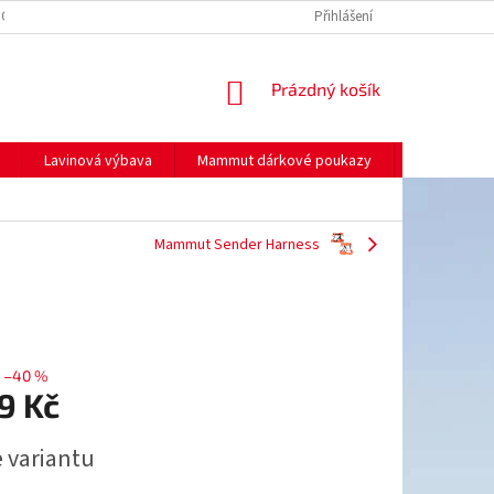
NO
MOJE OBJEDNÁVKA
Přihlášení
NÁKUPNÍ
Prázdný košík
KOŠÍK
Lavinová výbava
Mammut dárkové poukazy
Prodej
Mammut Sender Harness
–40 %
9 Kč
e variantu