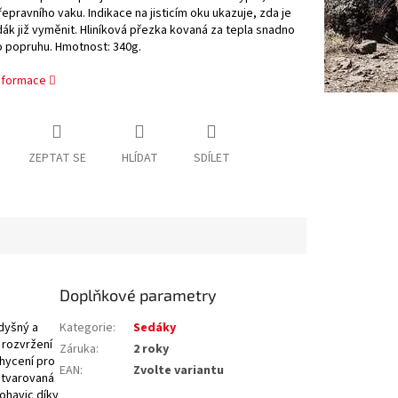
epravního vaku. Indikace na jisticím oku ukazuje, zda je
ák již vyměnit. Hliníková přezka kovaná za tepla snadno
o popruhu. Hmotnost: 340g.
informace
ZEPTAT SE
HLÍDAT
SDÍLET
Doplňkové parametry
dyšný a
Kategorie
:
Sedáky
 rozvržení
Záruka
:
2 roky
chycení pro
EAN
:
Zvolte variantu
 tvarovaná
nohavic díky