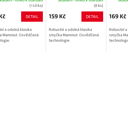
kladem - ihned k odeslání
Skladem - ihned k odeslání
Sklad
(>10 ks)
(8 ks)
Kč
159 Kč
169 Kč
DETAIL
DETAIL
ní a odolná klasika
Robustní a odolná klasika
Robustní a 
a Mammut. Osvědčená
smyčka Mammut. Osvědčená
smyčka Ma
logie.
technologie.
technologi