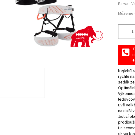
Barva - V
Můžeme d
3 599 Kč
–40 %
T
o
+
Nejlehčí
rychle na
sedák ze
Optimální
Výkonnost
ledovcov
Dvě velká
na další 
Jisticí o
prodlouži
Unisexov
okraji be