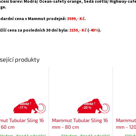
čení barev: Modrá/ Ocean-safety orange, Šedá světlá/ Highway-saf
ge.
dardní cena v Mammut prodejně:
3599,- Kč
.
ižší cena za posledních 30 dní byla:
2159,- Kč
(
-40%
).
sející produkty
169 Kč
199 Kč
–17 %
–20 %
t Tubular Sling 16
Mammut Tubular Sling 16
Mammut T
 60 cm
mm - 80 cm
mm - 12