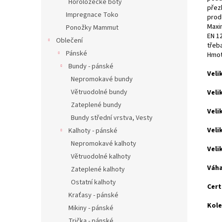
Horolozecké boty
přezk
Impregnace Toko
prod
Maxi
Ponožky Mammut
EN 12
Oblečení
třeb
Pánské
Hmot
Bundy - pánské
Veli
Nepromokavé bundy
Větruodolné bundy
Veli
Zateplené bundy
Veli
Bundy střední vrstva, Vesty
Veli
Kalhoty - pánské
Nepromokavé kalhoty
Veli
Větruodolné kalhoty
Váha
Zateplené kalhoty
Ostatní kalhoty
Cert
Kraťasy - pánské
Kole
Mikiny - pánské
Trička - pánské