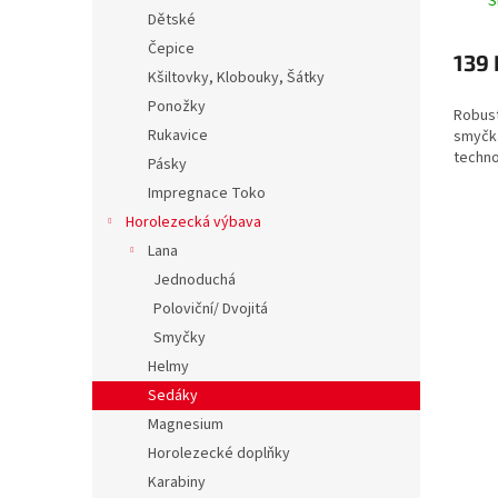
S
Dětské
Čepice
139 
Kšiltovky, Klobouky, Šátky
Ponožky
Robust
Rukavice
smyčk
techno
Pásky
Impregnace Toko
Horolezecká výbava
Lana
Jednoduchá
Poloviční/ Dvojitá
Smyčky
Helmy
Sedáky
Magnesium
Horolezecké doplňky
Karabiny