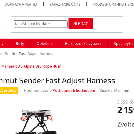
DOPRAVA A PLATBA
ZÁKAZNICKÉ ÚČTY
PRODEJNA MAMMUT BR
HLEDAT
hy
Boty
Oblečení
Horolezecká výbava
Spací pytle
t Sender Fast Adjust Harness
Mammut 9.5 Alpine Dry Rope 40 m
mut Sender Fast Adjust Harness
Průměrné
Neohodnoceno
Podrobnosti hodnocení
Značka:
Mammut
Výprodej
hodnocení
produktu
3 599 Kč
je
2 15
0,0
z
Měrná
Zvolt
5
cena:
hvězdiček.