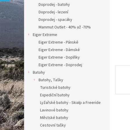
n
Doprodej - batohy
e
Doprodej - lezení
l
Doprodej - spacáky
Mammut Outlet - 40% až -70%
Eiger Extreme
Eiger Extreme - Pánské
Eiger Extreme - Dámské
Eiger Extreme - Doplňky
Eiger Extreme - Doprodej
Batohy
Batohy, Tašky
Turistické batohy
Expediční batohy
Lyžařské batohy - Skialp a Freeride
Lavinové batohy
Městské batohy
Cestovní tašky