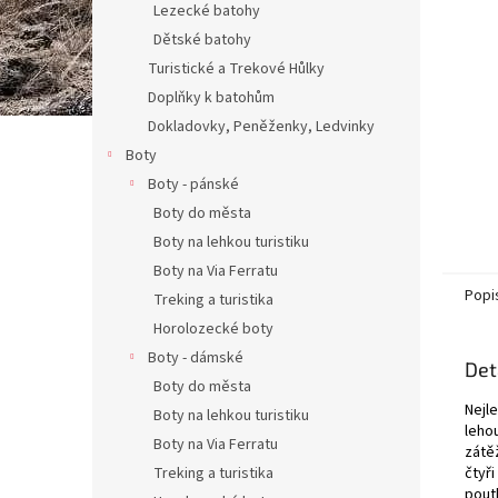
Lezecké batohy
Dětské batohy
Turistické a Trekové Hůlky
Doplňky k batohům
Dokladovky, Peněženky, Ledvinky
Boty
Boty - pánské
Boty do města
Boty na lehkou turistiku
Boty na Via Ferratu
Popi
Treking a turistika
Horolozecké boty
Boty - dámské
Det
Boty do města
Nejl
Boty na lehkou turistiku
leho
Boty na Via Ferratu
zátěž
Treking a turistika
čtyř
poutk