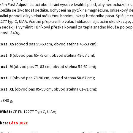
ám Fast Adjust. Jisticí oko chrání vysoce kvalitní plast, aby nedocházelo k
loužila se životnost sedáku. Uchycení na pytlík na magnézium. Unisexový de
mální pohodlí díky velmi měkkému hornímu okraji bederního pásu. Splňuje ce
277 typ C, UIAA. Včetně přepravního vaku. Indikace na jisticím oku ukazuje, 
a sedák již vyměnit. Hliníková přezka kovaná za tepla snadno klouže po pop
nost: 340g.
kost:
XS
(obvod pas 59-69 cm, obvod stehna 45-53 cm);
kost:
S
(obvod pas 65-75 cm, obvod stehna 49-57 cm);
kost:
M
(obvod pas 71-83 cm, obvod stehna 54-62 cm);
kost:
L
(obvod pas 78-90 cm, obvod stehna 58-67 cm);
kost:
XL
(obvod pas 85-99 cm, obvod stehna 61-71 cm);
:
340 g;
ifikát:
CE EN 12277 Typ C, UIAA;
kce:
Léto 2023
;