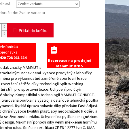
elikost
oručit do:
Zvolte variantu
Přidat do košíku
elefonická
bjednávka
420 728 061 664
Rezervace na prodejně
Mammut Brno
 sedák značky MAMMUT s
stavitelnými nohavicemi. Vysoce prodyšný a lehoučký
jména pro výkonnostně zaměřené sportovní lezce.
 rozvržení zátěže díky technologii Split Webbing.
ní střih pro sportovní lezce. Uchycení pro čtyři
é skoby. Kompatibilní s technologií MAMMUT CONNECT.
 tvarovaná poutka na výstroj a další dvě lehoučká poutka
vybavení. Rychlá úprava nohavic díky přezkám Fast Adjust.
ko chrání vysoce kvalitní plast, aby nedocházelo k oděru a
la se životnost sedáku. Uchycení na pytlík na magnézium.
ý design. Maximální pohodlí díky velmi měkkému hornímu
derního pásu. Splňuje certifikaci CE EN 12277 typ C, UIAA.