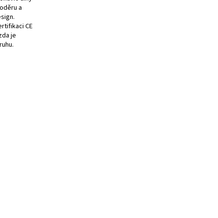
 oděru a
sign.
rtifikaci CE
zda je
ruhu.