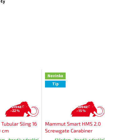
ety
Novinka
Tip
219 Kč
509 Kč
–22 %
–15 %
ubular Sling 16
Mammut Smart HMS 2.0
0 cm
Screwgate Carabiner