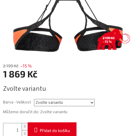
2 199 Kč
–15 %
2 199 Kč
–15 %
1 869 Kč
Měrná
Zvolte variantu
cena:
Barva - Velikost
Můžeme doručit do:
Zvolte variantu
Přidat do košíku