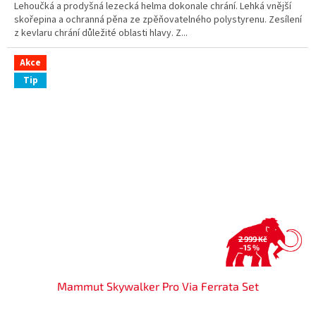
Lehoučká a prodyšná lezecká helma dokonale chrání. Lehká vnější
skořepina a ochranná pěna ze zpěňovatelného polystyrenu. Zesílení
z kevlaru chrání důležité oblasti hlavy. Z...
Akce
Tip
2 999 Kč
–15 %
Mammut Skywalker Pro Via Ferrata Set