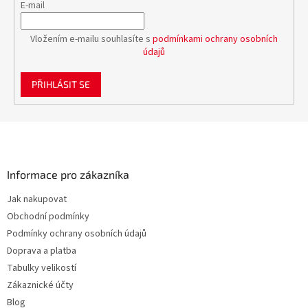
E-mail
Vložením e-mailu souhlasíte s
podmínkami ochrany osobních
údajů
PŘIHLÁSIT SE
Z
á
p
a
Informace pro zákazníka
t
Jak nakupovat
í
Obchodní podmínky
Podmínky ochrany osobních údajů
Doprava a platba
Tabulky velikostí
Zákaznické účty
Blog