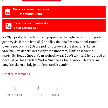
Rezervace na prodejně
Mammut Brno
Telefonická objednávka
+420 728 061 664
Na Olympijských hrách potřebují sportovci tu nejlepší podporu, proto
jsme vyvinuli tento lehoučký sedák v dokonalém provedení. Pouze
dvěma poutky na výstroj a jednou utahovací přezkou z hliníku se
vracíme k základním nezbytným vlastnostem, čímž dosáhneme
maximální bezpečnosti. Velmi pohodlný závěs při tak nízké hmotnosti si
pochvaluje i lezec Adam Ondra. Snadno se balí s sebou. Ukazatel na
smyčce ukazuje, kdy je potřeba sedák vyměnit.
Detailní informace
ZEPTAT SE
HLÍDAT
SDÍLET