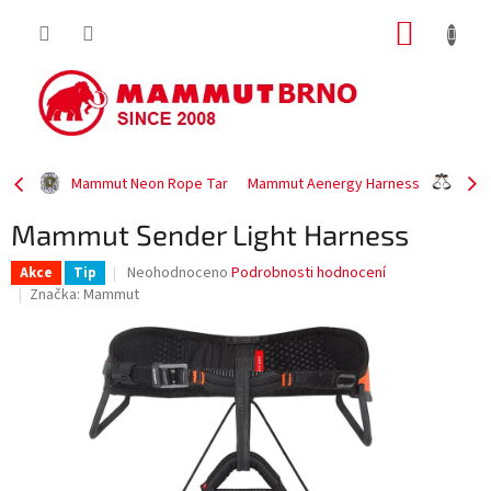
Přejít
NÁKUP
na
obsah
KOŠÍK
Mammut Neon Rope Tar
Mammut Aenergy Harness
Mammut Sender Light Harness
Průměrné
Neohodnoceno
Podrobnosti hodnocení
Akce
Tip
hodnocení
Značka:
Mammut
produktu
je
0,0
z
5
hvězdiček.