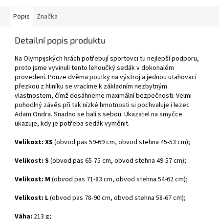
Popis
Značka
Detailní popis produktu
Na Olympijských hrách potřebují sportovci tu nejlepší podporu,
proto jsme vyvinuli tento lehoučký sedák v dokonalém
provedení. Pouze dvěma poutky na výstroj a jednou utahovací
přezkou z hliníku se vracíme k základním nezbytným
vlastnostem, čímž dosáhneme maximální bezpečnosti. Velmi
pohodlný závěs při tak nízké hmotnosti si pochvaluje i lezec
Adam Ondra. Snadno se balí s sebou. Ukazatel na smyčce
ukazuje, kdy je potřeba sedák vyměnit.
Velikost:
XS
(obvod pas 59-69 cm, obvod stehna 45-53 cm);
Velikost:
S
(obvod pas 65-75 cm, obvod stehna 49-57 cm);
Velikost:
M
(obvod pas 71-83 cm, obvod stehna 54-62 cm);
Velikost:
L
(obvod pas 78-90 cm, obvod stehna 58-67 cm);
Váha:
213 g;