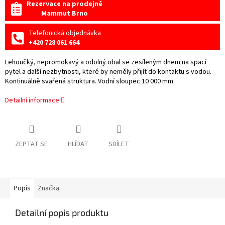
Rezervace na prodejně
Mammut Brno
Telefonická objednávka
+420 728 061 664
Lehoučký, nepromokavý a odolný obal se zesíleným dnem na spací
pytel a další nezbytnosti, které by neměly přijít do kontaktu s vodou.
Kontinuálně svařená struktura. Vodní sloupec 10 000 mm.
Detailní informace
ZEPTAT SE
HLÍDAT
SDÍLET
Popis
Značka
Detailní popis produktu