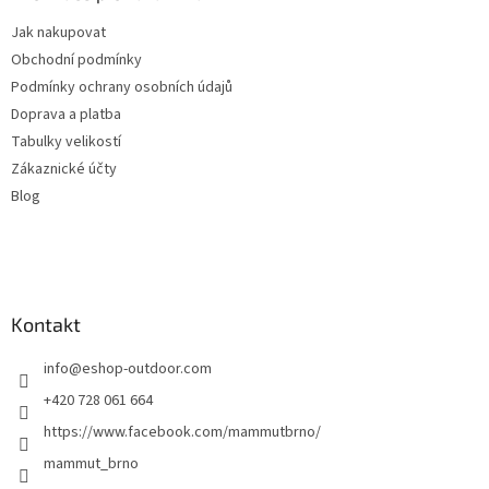
t
Jak nakupovat
í
Obchodní podmínky
Podmínky ochrany osobních údajů
Doprava a platba
Tabulky velikostí
Zákaznické účty
Blog
Kontakt
info
@
eshop-outdoor.com
+420 728 061 664
https://www.facebook.com/mammutbrno/
mammut_brno