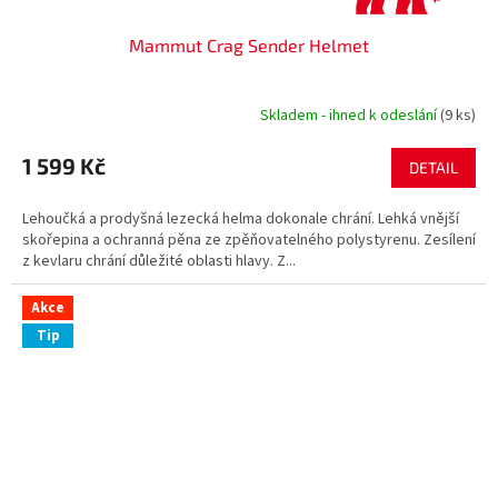
Mammut Crag Sender Helmet
Skladem - ihned k odeslání
(9 ks)
1 599 Kč
DETAIL
Lehoučká a prodyšná lezecká helma dokonale chrání. Lehká vnější
skořepina a ochranná pěna ze zpěňovatelného polystyrenu. Zesílení
z kevlaru chrání důležité oblasti hlavy. Z...
Akce
Tip