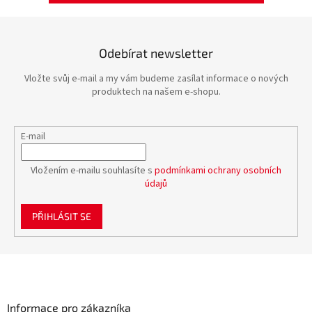
Odebírat newsletter
Vložte svůj e-mail a my vám budeme zasílat informace o nových
produktech na našem e-shopu.
E-mail
Vložením e-mailu souhlasíte s
podmínkami ochrany osobních
údajů
PŘIHLÁSIT SE
Z
á
p
a
Informace pro zákazníka