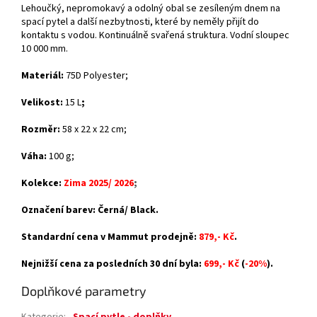
Lehoučký, nepromokavý a odolný obal se zesíleným dnem na
spací pytel a další nezbytnosti, které by neměly přijít do
kontaktu s vodou. Kontinuálně svařená struktura. Vodní sloupec
10 000 mm.
Materiál:
75D Polyester;
Velikost:
15 L
;
Rozměr:
58 x 22 x 22 cm;
Váha:
100 g;
Kolekce:
Zima 2025/ 2026
;
Označení barev: Černá/ Black.
Standardní cena v Mammut prodejně:
879,- Kč
.
Nejnižší cena za posledních 30 dní byla:
699,- Kč
(
-20%
).
Doplňkové parametry