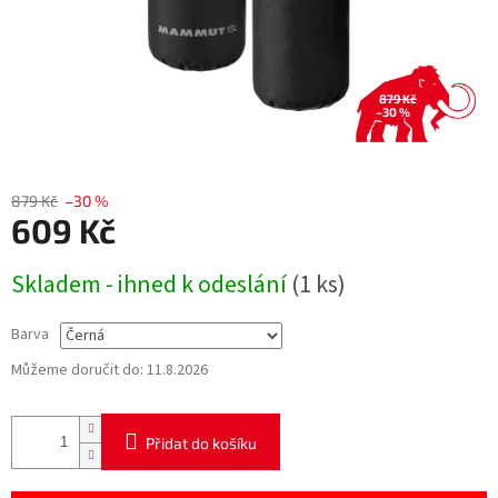
879 Kč
–30 %
879 Kč
–30 %
609 Kč
Měrná
Skladem - ihned k odeslání
(1 ks)
cena:
Barva
Můžeme doručit do:
11.8.2026
Přidat do košíku