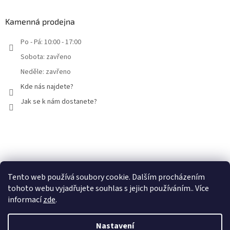
Kamenná prodejna
Po - Pá: 10:00 - 17:00
Sobota: zavřeno
Neděle: zavřeno
Kde nás najdete?
Jak se k nám dostanete?
Facebook
Tento web používá soubory cookie. Dalším procházením
tohoto webu vyjadřujete souhlas s jejich používáním.. Více
informací
zde
.
Nastavení
Vytvořil Shoptet