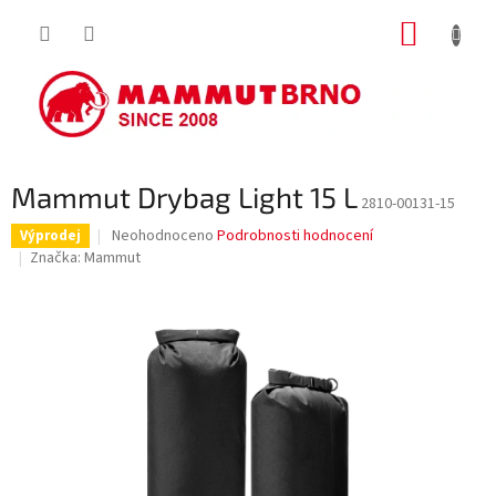
Přejít
NÁKUP
na
obsah
KOŠÍK
Mammut Drybag Light 15 L
2810-00131-15
Průměrné
Neohodnoceno
Podrobnosti hodnocení
Výprodej
hodnocení
Značka:
Mammut
produktu
je
0,0
z
5
hvězdiček.