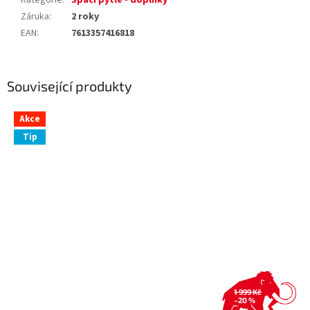
Kategorie
:
Spací pytle - doplňky
Záruka
:
2 roky
EAN
:
7613357416818
Související produkty
Akce
Tip
1 999 Kč
–20 %