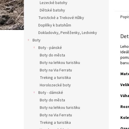
Lezecké batohy
Dětské batohy
Popi
Turistické a Trekové Hůlky
Doplňky k batohům
Dokladovky, Peněženky, Ledvinky
Det
Boty
Leho
Boty - pánské
Ideá
Boty do města
pomá
Boty na lehkou turistiku
barvá
Boty na Via Ferratu
Mate
Treking a turistika
Veli
Horolozecké boty
Boty - dámské
Váha
Boty do města
Rozm
Boty na lehkou turistiku
Boty na Via Ferratu
Kole
Treking a turistika
Ozna