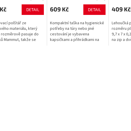
 Kč
609 Kč
409 Kč
DETAIL
DETAIL
vací polštář ze
Kompaktní taška na hygienické
Lehoučká 
vého materiálu, který
potřeby na túry nebo jiné
rozměru pl
 rozměrově pasuje do
cestování je vybavena
9,7 x 7 x 0
ků Mammut, takže se
kapsičkami a přihrádkami na
na zip a dv
de po náročné túře
zipy i bez nich. Verze L je
karty.
ně spát. Díky svému
vybavena třemi skládacími
covanému tvaru...
přihrádkami,...