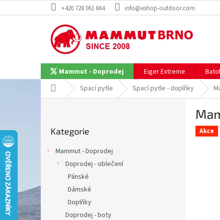
Přejít
+420 728 061 664
info@eshop-outdoor.com
na
obsah
Eiger Extreme
Bato
Mammut - Doprodej
Domů
Spací pytle
Spací pytle - doplňky
M
P
Mam
o
Přeskočit
s
Kategorie
kategorie
Akce
t
r
Mammut - Doprodej
a
Doprodej - oblečení
n
Pánské
n
í
Dámské
p
Doplňky
a
Doprodej - boty