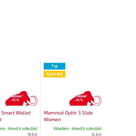
Tip
Výprodej
459 Kč
1 799 Kč
–10 %
–35 %
Smart Wallet
Mammut Ophir 3 Slide
t
Women
em - ihned k odeslání
Skladem - ihned k odeslání
(6 ks)
(1 ks)