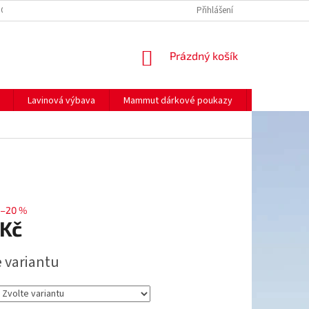
NO
MOJE OBJEDNÁVKA
Přihlášení
NÁKUPNÍ
Prázdný košík
KOŠÍK
Lavinová výbava
Mammut dárkové poukazy
Prodej
–20 %
 Kč
e variantu