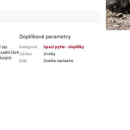
Doplňkové parametry
 zip.
Kategorie
:
Spací pytle - doplňky
zadní části
Záruka
:
2 roky
různých
EAN
:
Zvolte variantu