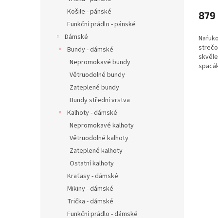
Košile - pánské
879
Funkční prádlo - pánské
Dámské
Nafuko
strečo
Bundy - dámské
skvěle
Nepromokavé bundy
spacá
Větruodolné bundy
vám bu
pohodl
Zateplené bundy
propra
Bundy střední vrstva
Kalhoty - dámské
Nepromokavé kalhoty
Větruodolné kalhoty
Zateplené kalhoty
Ostatní kalhoty
Kraťasy - dámské
Mikiny - dámské
Trička - dámské
Funkční prádlo - dámské