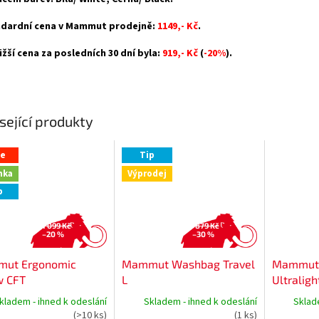
dardní cena v Mammut prodejně:
1149,- Kč
.
ižší cena za posledních 30 dní byla:
91
9,- Kč
(
-20%
)
.
sející produkty
ce
Tip
nka
Výprodej
p
1 099 Kč
879 Kč
–20 %
–30 %
ut Ergonomic
Mammut Washbag Travel
Mammut 
w CFT
L
Ultraligh
kladem - ihned k odeslání
Skladem - ihned k odeslání
Sklad
(>10 ks)
(1 ks)