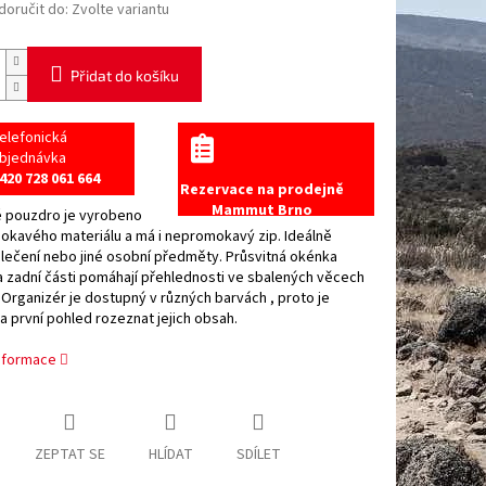
oručit do:
Zvolte variantu
Přidat do košíku
elefonická
bjednávka
420 728 061 664
Rezervace na prodejně
Mammut Brno
 pouzdro je vyrobeno
okavého materiálu a má i nepromokavý zip. Ideálně
lečení nebo jiné osobní předměty. Průsvitná okénka
a zadní části pomáhají přehlednosti ve sbalených věcech
 Organizér je dostupný v různých barvách , proto je
 první pohled rozeznat jejich obsah.
informace
ZEPTAT SE
HLÍDAT
SDÍLET