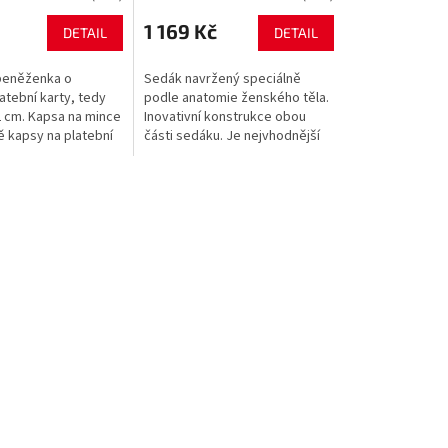
1 169 Kč
DETAIL
DETAIL
peněženka o
Sedák navržený speciálně
atební karty, tedy
podle anatomie ženského těla.
,2 cm. Kapsa na mince
Inovativní konstrukce obou
ě kapsy na platební
části sedáku. Je nejvhodnější
pro vyznavače maximální
volnosti pohybu a jedinečného
pohodlí....