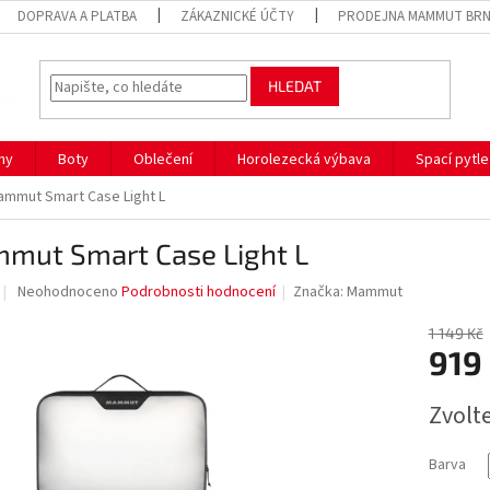
DOPRAVA A PLATBA
ZÁKAZNICKÉ ÚČTY
PRODEJNA MAMMUT BR
HLEDAT
hy
Boty
Oblečení
Horolezecká výbava
Spací pytle
ammut Smart Case Light L
mut Smart Case Light L
Průměrné
Neohodnoceno
Podrobnosti hodnocení
Značka:
Mammut
hodnocení
produktu
1 149 Kč
je
919
0,0
z
Měrná
Zvolt
5
cena:
hvězdiček.
Barva