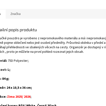
s
Značka
ailní popis produktu
učké pouzdro je vyrobeno z nepromokavého materiálu a má i nepromokavý
lně pojme oblečení nebo jiné osobní předměty. Průsvitná okénka v přední a 
hají přehlednosti ve sbalených věcech na cesty. Organizér je dostupný v 
ch , proto je můžete na první pohled rozeznat jejich obsah.
riál:
75D Polyester;
kost: L;
: 84 g;
ěr: 24 x 10,5 x 36 cm;
kce:
Zima 2025/ 2026
;
čení barev: Bílá/ White, Černá/ Black.