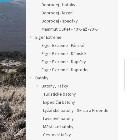
n
Doprodej - batohy
e
Doprodej - lezení
l
Doprodej - spacáky
Mammut Outlet - 40% až -70%
Eiger Extreme
Eiger Extreme - Pánské
Eiger Extreme - Dámské
Eiger Extreme - Doplňky
Eiger Extreme - Doprodej
Batohy
Batohy, Tašky
Turistické batohy
Expediční batohy
Lyžařské batohy - Skialp a Freeride
Lavinové batohy
Městské batohy
Cestovní tašky