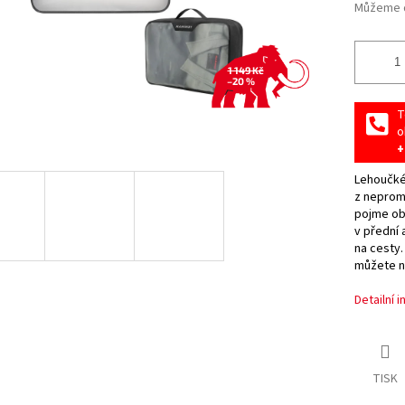
Můžeme d
1 149 Kč
–20 %
T
o
+
Lehoučké
z neprom
pojme ob
v přední 
na cesty.
můžete na
Detailní 
TISK