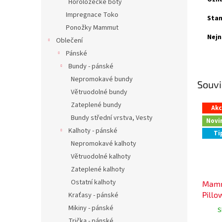
Horolozecké boty
Impregnace Toko
Stan
Ponožky Mammut
Nejn
Oblečení
Pánské
Bundy - pánské
Nepromokavé bundy
Souvi
Větruodolné bundy
Zateplené bundy
Ak
Bundy střední vrstva, Vesty
Novi
Kalhoty - pánské
Ti
Nepromokavé kalhoty
Větruodolné kalhoty
Zateplené kalhoty
Ostatní kalhoty
Mamm
Pillo
Kraťasy - pánské
Mikiny - pánské
S
Trička - pánské