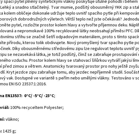
ý spací pytel plněný syntetickými vlákny poskytuje útulné pohodlí i během
. Lehký a snadno stlačitelný. Tvar mumie, podšitý obousměrný YKK zip a st
ka kolem obličeje dokonale udržuje teplo uvnitř spacího pytle při kempová
oorových dobrodružných výletech. Větší teplo než jste očekávali? Jednod
pněte pytel, rozložte prostor kolem hlavy a vytvořte příjemnou deku. Náplň
klovaná a nepromokavé 100% recyklované látky neobsahují příměsi PFC. Dí
ativnímu střihu se značně šetří odpadovým materiálem, proto s tímto spac
níte přírodu, kterou tolik obdivujete. Nový promyšlený tvar spacího pytle 
činek. Díky obousměrnému středovému zipu lze regulovat teplotu uvnitř py
zipu se nezasekává látka, je totiž podšitý, čímž se zabraňuje prostupování 
eného vzduchu. Prostor kolem hlavy se stahovací šňůrkou vytváří jakýsi lím
ní před zimou a větrem. Anatomicky tvarovaný prostor pro nohy ještě zvyš
lí. Kryt jezdce zipu zabraňuje tomu, aby jezdec nepříjemně studil. Součástí
ový vak. Dostupné ve variantě s peřím nebo umělými vlákny. Testováno v s
rmou EN ISO 23537:1:2016.
a EN13537: 0°C/ -5°C/ -23°C
;
riál:
100% recyceltem Polyester;
ní:
vlákno;
:
1425 g;