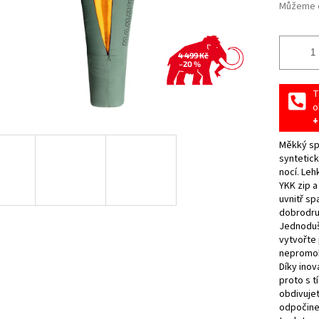
Můžeme d
4 499 Kč
–20 %
T
o
+
Měkký sp
syntetick
nocí. Leh
YKK zip a
uvnitř s
dobrodruž
Jednoduš
vytvořte 
nepromok
Díky inov
proto s t
obdivuje
odpočine