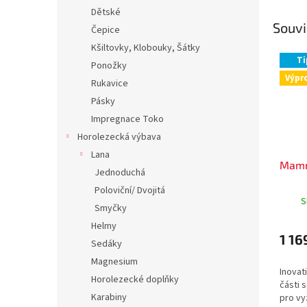
Dětské
Souvi
Čepice
Kšiltovky, Klobouky, Šátky
Ti
Ponožky
Výpr
Rukavice
Pásky
Impregnace Toko
Horolezecká výbava
Lana
Mamm
Jednoduchá
Poloviční/ Dvojitá
S
Smyčky
Helmy
1 16
Sedáky
Magnesium
Inovat
Horolezecké doplňky
části 
Karabiny
pro vy