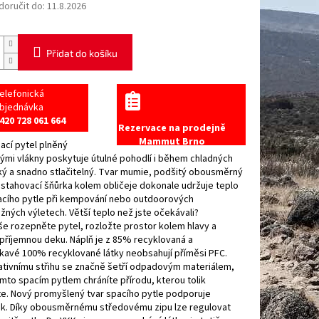
oručit do:
11.8.2026
Přidat do košíku
elefonická
bjednávka
420 728 061 664
Rezervace na prodejně
Mammut Brno
ací pytel plněný
ými vlákny poskytuje útulné pohodlí i během chladných
ký a snadno stlačitelný. Tvar mumie, podšitý obousměrný
 stahovací šňůrka kolem obličeje dokonale udržuje teplo
pacího pytle při kempování nebo outdoorových
ných výletech. Větší teplo než jste očekávali?
e rozepněte pytel, rozložte prostor kolem hlavy a
příjemnou deku. Náplň je z 85% recyklovaná a
avé 100% recyklované látky neobsahují příměsi PFC.
ativnímu střihu se značně šetří odpadovým materiálem,
ímto spacím pytlem chráníte přírodu, kterou tolik
te. Nový promyšlený tvar spacího pytle podporuje
k. Díky obousměrnému středovému zipu lze regulovat