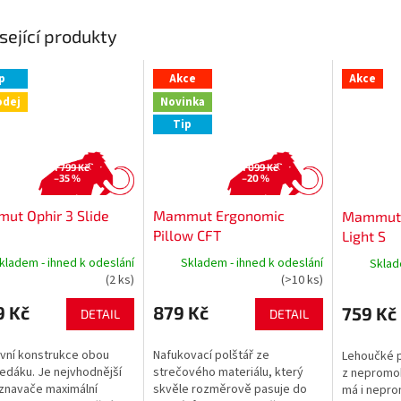
sející produkty
p
Akce
Akce
odej
Novinka
Tip
1 799 Kč
1 099 Kč
–35 %
–20 %
ut Ophir 3 Slide
Mammut Ergonomic
Mammut 
Pillow CFT
Light S
kladem - ihned k odeslání
Skladem - ihned k odeslání
Sklad
(2 ks)
(>10 ks)
9 Kč
879 Kč
759 Kč
DETAIL
DETAIL
ivní konstrukce obou
Nafukovací polštář ze
Lehoučké 
sedáku. Je nejvhodnější
strečového materiálu, který
z nepromok
znavače maximální
skvěle rozměrově pasuje do
má i nepro