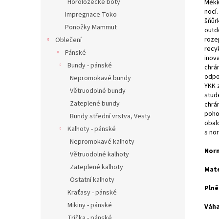
Horolozecké boty
Měkk
nocí
Impregnace Toko
šňůr
Ponožky Mammut
outd
roze
Oblečení
recy
Pánské
inov
Bundy - pánské
chrá
odpo
Nepromokavé bundy
YKK 
Větruodolné bundy
stud
Zateplené bundy
chrá
pohod
Bundy střední vrstva, Vesty
obal
Kalhoty - pánské
s no
Nepromokavé kalhoty
Norm
Větruodolné kalhoty
Zateplené kalhoty
Mate
Ostatní kalhoty
Plně
Kraťasy - pánské
Mikiny - pánské
Váha
Trička - pánské