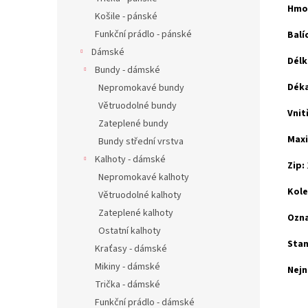
Hmot
Košile - pánské
Funkční prádlo - pánské
Balí
Dámské
Délk
Bundy - dámské
Déka
Nepromokavé bundy
Větruodolné bundy
Vnit
Zateplené bundy
Maxi
Bundy střední vrstva
Kalhoty - dámské
Zip:
Nepromokavé kalhoty
Kole
Větruodolné kalhoty
Zateplené kalhoty
Ozna
Ostatní kalhoty
Stan
Kraťasy - dámské
Mikiny - dámské
Nejn
Trička - dámské
Funkční prádlo - dámské