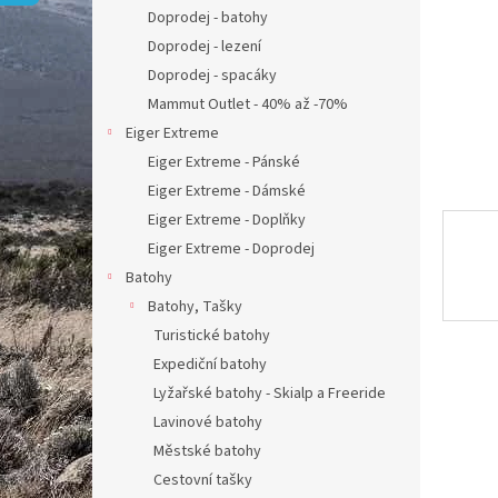
n
Doprodej - batohy
e
Doprodej - lezení
l
Doprodej - spacáky
Mammut Outlet - 40% až -70%
Eiger Extreme
Eiger Extreme - Pánské
Eiger Extreme - Dámské
Eiger Extreme - Doplňky
Eiger Extreme - Doprodej
Batohy
Batohy, Tašky
Turistické batohy
Expediční batohy
Lyžařské batohy - Skialp a Freeride
Lavinové batohy
Městské batohy
Cestovní tašky