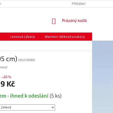
NO
MOJE OBJEDNÁVKA
Přihlášení
NÁKUPNÍ
Prázdný košík
KOŠÍK
Lavinová výbava
Mammut dárkové poukazy
Prodej
95 cm)
2410-03080
mmut
–20 %
99 Kč
em - ihned k odeslání
(5 ks)