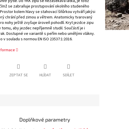
vnitř pytle. Do YKK zipu se nezasekává látka, je totiž
 čímž se zabraňuje prostupování okolního studeného
Prostor kolem hlavy se stahovací šňůrkou vytváří jakýsi
erý chrání před zimou a větrem. Anatomicky tvarovaný
ro nohy ještě zvyšuje úroveň pohodlí. Kryt jezdce zipu
 tomu, aby jezdec nepříjemně studil. Součástí je i
ak. Dostupné ve variantě s peřím nebo umělými vlákny.
o v souladu s normou EN ISO 23537:1:2016.
informace
ZEPTAT SE
HLÍDAT
SDÍLET
Doplňkové parametry