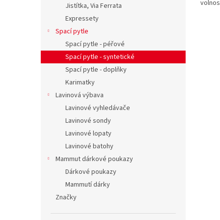
volnos
Jistítka, Via Ferrata
pohodl
Expressety
sedák. 
Spací pytle
Spací pytle - péřové
Spací pytle - syntetické
Spací pytle - doplňky
Karimatky
Lavinová výbava
Lavinové vyhledávače
Lavinové sondy
Lavinové lopaty
Lavinové batohy
Mammut dárkové poukazy
Dárkové poukazy
Mammutí dárky
Značky