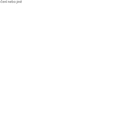
čení nebo jiné
dměty. Průsvitná
ední a zadní části