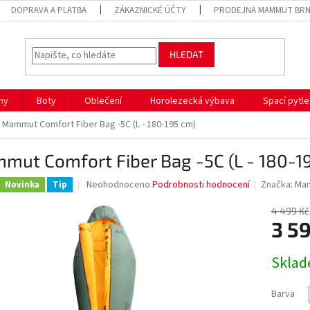
DOPRAVA A PLATBA
ZÁKAZNICKÉ ÚČTY
PRODEJNA MAMMUT BR
HLEDAT
hy
Boty
Oblečení
Horolezecká výbava
Spací pytle
Mammut Comfort Fiber Bag -5C (L - 180-195 cm)
mut Comfort Fiber Bag -5C (L - 180-1
Průměrné
Neohodnoceno
Podrobnosti hodnocení
Značka:
Ma
Novinka
Tip
hodnocení
produktu
4 499 Kč
je
3 5
0,0
z
Měrná
Sklad
5
cena:
hvězdiček.
Barva