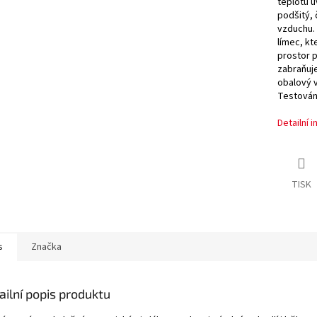
teplotu u
podšitý,
vzduchu. 
límec, kt
prostor p
zabraňuje
obalový v
Testován
Detailní 
TISK
s
Značka
ailní popis produktu