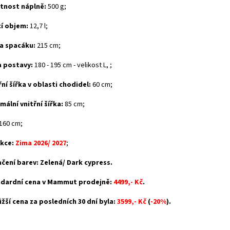
nost náplně:
500 g;
cí objem:
12,7 l;
a spacáku:
215 cm;
 postavy:
180 - 195 cm - velikost L, ;
řní šířka v oblasti chodidel:
60 cm;
mální vnitřní šířka:
85 cm;
160 cm;
kce:
Zima 2026/ 2027
;
čení barev: Zelená/ Dark cypress.
dardní cena v Mammut prodejně:
4499,- Kč
.
ižší cena za posledních 30 dní byla:
3599,- Kč
(
-20%
).