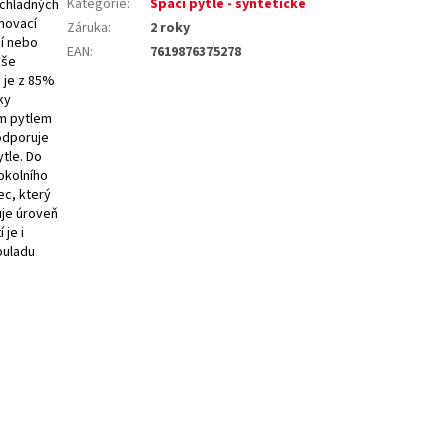
Kategorie
:
Spací pytle - syntetické
 chladných
ahovací
Záruka
:
2 roky
ní nebo
EAN
:
7619876375278
uše
 je z 85%
ky
ím pytlem
podporuje
tle. Do
okolního
ec, který
uje úroveň
 je i
ouladu