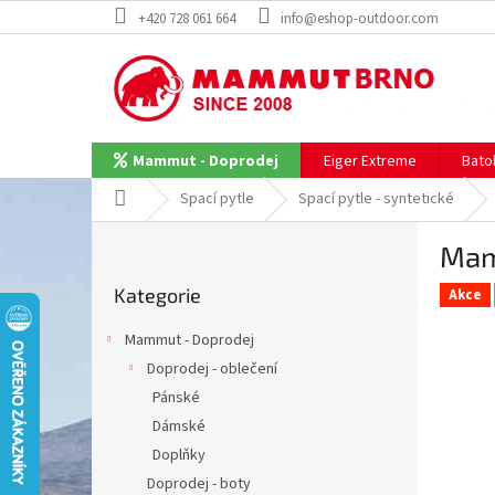
Přejít
+420 728 061 664
info@eshop-outdoor.com
na
obsah
Eiger Extreme
Bato
Mammut - Doprodej
Domů
Spací pytle
Spací pytle - syntetické
P
Mam
o
Přeskočit
s
Kategorie
kategorie
Akce
t
r
Mammut - Doprodej
a
Doprodej - oblečení
n
Pánské
n
í
Dámské
p
Doplňky
a
Doprodej - boty