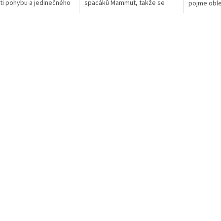
ti pohybu a jedinečného
spacáků Mammut, takže se
pojme oble
í. Velmi lehký a prodyšný
vám bude po náročné túře
osobní pře
Velmi kvalitní sedák za...
pohodlně spát. Díky svému
okénka v př
propracovanému tvaru...
pomáhají...