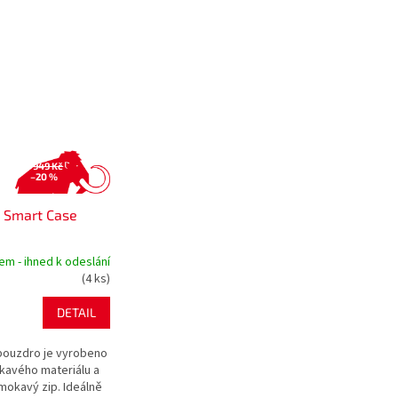
949 Kč
–20 %
Smart Case
em - ihned k odeslání
(4 ks)
DETAIL
pouzdro je vyrobeno
avého materiálu a
mokavý zip. Ideálně