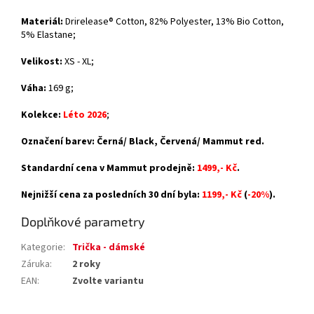
Materiál:
Drirelease® Cotton, 82% Polyester, 13% Bio Cotton,
5% Elastane;
Velikost:
XS - XL;
Váha:
169 g;
Kolekce:
Léto 2026
;
Označení barev: Černá/ Black, Červená/ Mammut red.
Standardní cena v Mammut prodejně:
1499,- Kč
.
Nejnižší cena za posledních 30 dní byla:
1199,- Kč
(
-20%
).
Doplňkové parametry
Kategorie
:
Trička - dámské
Záruka
:
2 roky
EAN
:
Zvolte variantu