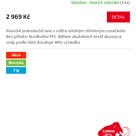
Skladem - ihned k odeslání
(3 ks)
2 969 Kč
DETAIL
Klasické jednoduché lano s oděru odolným středovým označením.
Bez příměsi škodlivého PFC. Během zkušebních testů absorpce
vody podle UIAA dosahuje 46% výsledku.
Akce
Novinka
Tip
5 399 Kč
–20 %