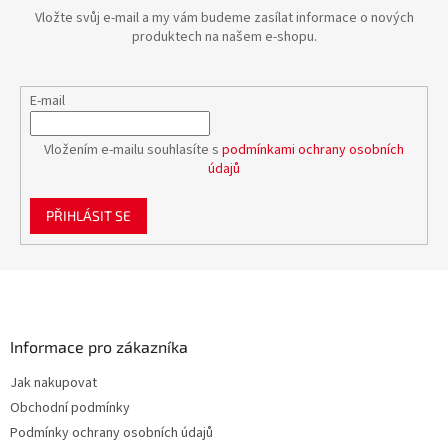
Vložte svůj e-mail a my vám budeme zasílat informace o nových
produktech na našem e-shopu.
E-mail
Vložením e-mailu souhlasíte s
podmínkami ochrany osobních
údajů
PŘIHLÁSIT SE
Z
á
p
a
Informace pro zákazníka
t
Jak nakupovat
í
Obchodní podmínky
Podmínky ochrany osobních údajů