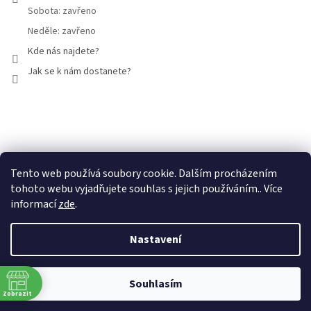
Sobota: zavřeno
Neděle: zavřeno
Kde nás najdete?
Jak se k nám dostanete?
Facebook
Tento web používá soubory cookie. Dalším procházením
tohoto webu vyjadřujete souhlas s jejich používáním.. Více
informací
zde
.
Nastavení
Vytvořil Shoptet
Souhlasím
Copyright 2026
Mammut Brno
. Všechna práva vyhrazena.
Zobrazit