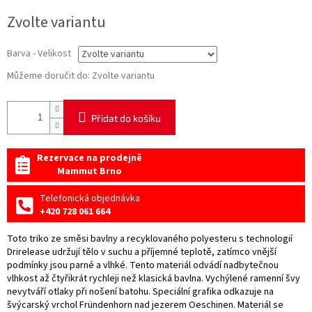
Měrná
Zvolte variantu
cena:
Barva - Velikost
Můžeme doručit do:
Zvolte variantu
Přidat do košíku
Rezervace na prodejně
Mammut Brno
Telefonická objednávka
+420 728 061 664
Toto triko ze směsi bavlny a recyklovaného polyesteru s technologií
Drirelease udržují tělo v suchu a příjemné teplotě, zatímco vnější
podmínky jsou parné a vlhké. Tento materiál odvádí nadbytečnou
vlhkost až čtyřikrát rychleji než klasická bavlna. Vychýlené ramenní švy
nevytváří otlaky při nošení batohu. Speciální grafika odkazuje na
švýcarský vrchol Fründenhorn nad jezerem Oeschinen. Materiál se