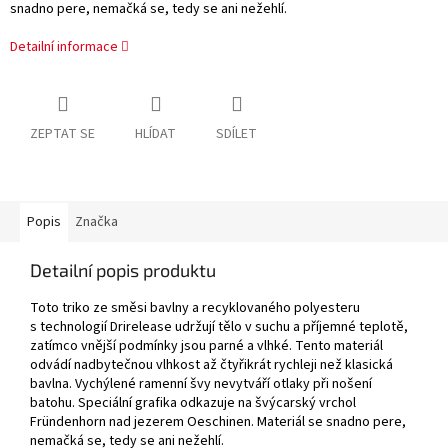
snadno pere, nemačká se, tedy se ani nežehlí.
Detailní informace
ZEPTAT SE
HLÍDAT
SDÍLET
Popis
Značka
Detailní popis produktu
Toto triko ze směsi bavlny a recyklovaného polyesteru
s technologií Drirelease udržují tělo v suchu a příjemné teplotě,
zatímco vnější podmínky jsou parné a vlhké. Tento materiál
odvádí nadbytečnou vlhkost až čtyřikrát rychleji než klasická
bavlna. Vychýlené ramenní švy nevytváří otlaky při nošení
batohu. Speciální grafika odkazuje na švýcarský vrchol
Fründenhorn nad jezerem Oeschinen. Materiál se snadno pere,
nemačká se, tedy se ani nežehlí.