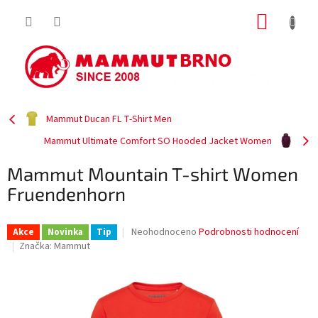
Přejít
NÁKUP
na
obsah
KOŠÍK
Mammut Ducan FL T-Shirt Men
Mammut Ultimate Comfort SO Hooded Jacket Women
Mammut Mountain T-shirt Women
Fruendenhorn
Průměrné
Neohodnoceno
Podrobnosti hodnocení
Akce
Novinka
Tip
hodnocení
Značka:
Mammut
produktu
je
0,0
z
5