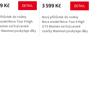
9 Kč
3 599 Kč
DETAIL
DETAIL
řírůstek do rodiny
Nový přírůstek do rodiny
odel Nova Tour II High
Nova model Nova Tour II High
omen od švýcarské
GTX Women od švýcarské
y Mammut poskytuje díky
značky Mammut poskytuje díky
acované podrážce
přepracované podrážce Vibram
lepší oporu a větší...
lepší oporu a větší...