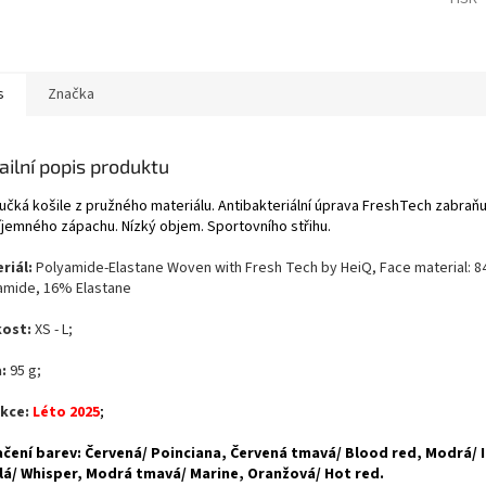
s
Značka
ailní popis produktu
učká košile z pružného materiálu. Antibakteriální úprava FreshTech zabraňuj
íjemného zápachu. Nízký objem. Sportovního střihu.
riál:
Polyamide-Elastane Woven with Fresh Tech by HeiQ, Face material: 
amide, 16% Elastane
kost:
XS - L;
:
95 g;
kce:
Léto 2025
;
čení barev: Červená/ Poinciana, Červená tmavá/ Blood red, Modrá/ 
lá/ Whisper, Modrá tmavá/ Marine, Oranžová/ Hot red.