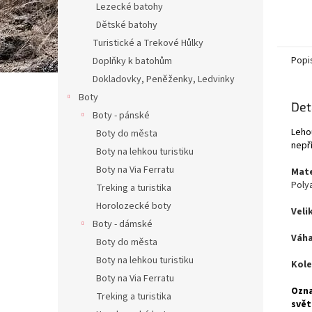
Lezecké batohy
Dětské batohy
Turistické a Trekové Hůlky
Popi
Doplňky k batohům
Dokladovky, Peněženky, Ledvinky
Boty
Det
Boty - pánské
Leho
Boty do města
nepř
Boty na lehkou turistiku
Boty na Via Ferratu
Mate
Poly
Treking a turistika
Horolozecké boty
Veli
Boty - dámské
Váha
Boty do města
Boty na lehkou turistiku
Kole
Boty na Via Ferratu
Ozna
Treking a turistika
svět