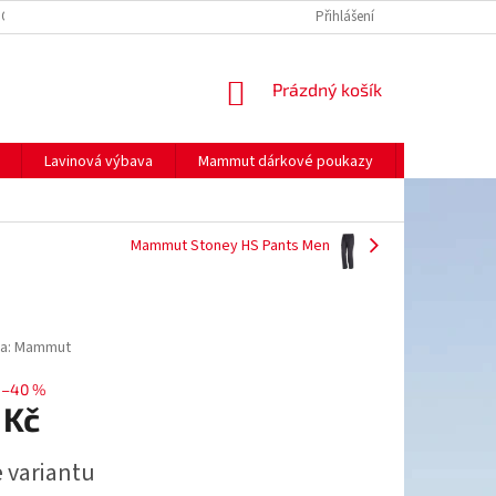
NO
MOJE OBJEDNÁVKA
Přihlášení
NÁKUPNÍ
Prázdný košík
KOŠÍK
Lavinová výbava
Mammut dárkové poukazy
Prodej
Mammut Stoney HS Pants Men
a:
Mammut
–40 %
 Kč
e variantu