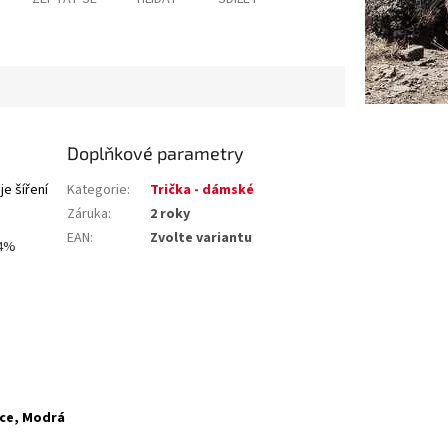
Doplňkové parametry
e šíření
Kategorie
:
Trička - dámské
Záruka
:
2 roky
EAN
:
Zvolte variantu
84%
Ice, Modrá