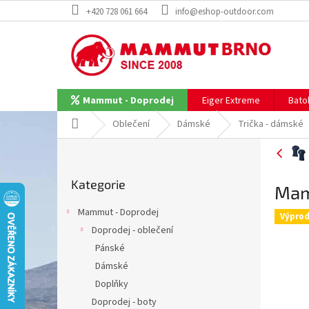
Přejít
+420 728 061 664
info@eshop-outdoor.com
na
obsah
Eiger Extreme
Bato
Mammut - Doprodej
Domů
Oblečení
Dámské
Trička - dámské
P
o
Přeskočit
s
Kategorie
kategorie
Mam
t
r
Mammut - Doprodej
Výprod
a
Doprodej - oblečení
n
Pánské
n
í
Dámské
p
Doplňky
a
Doprodej - boty