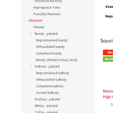
Horolozecké boty
Stan
Impregnace Toko
Ponožky Mammut
Nejn
Oblečení
Pánské
Bundy - pánské
Souvi
Nepromokavé bundy
Větruodolné bundy
Ak
Zateplené bundy
Novi
Bundy střední vrstva, Vesty
Kalhoty - pánské
Nepromokavé kalhoty
Větruodolné kalhoty
Zateplené kalhoty
Mamm
Ostatní kalhoty
High
Kraťasy - pánské
S
Mikiny - pánské
Trička - pánské