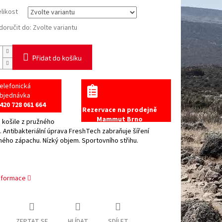
elikost
oručit do:
Zvolte variantu
Přidat do košíku
elefonická
bjednávka
420 728 061 664
Rezervace na prodejně
Mammut Brno
 košile z pružného
. Antibakteriální úprava FreshTech zabraňuje šíření
ého zápachu. Nízký objem. Sportovního střihu.
informace
ZEPTAT SE
HLÍDAT
SDÍLET