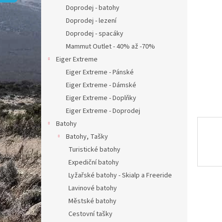
n
Doprodej - batohy
e
Doprodej - lezení
l
Doprodej - spacáky
Mammut Outlet - 40% až -70%
Eiger Extreme
Eiger Extreme - Pánské
Eiger Extreme - Dámské
Eiger Extreme - Doplňky
Eiger Extreme - Doprodej
Batohy
Batohy, Tašky
Turistické batohy
Expediční batohy
Lyžařské batohy - Skialp a Freeride
Lavinové batohy
Městské batohy
Cestovní tašky