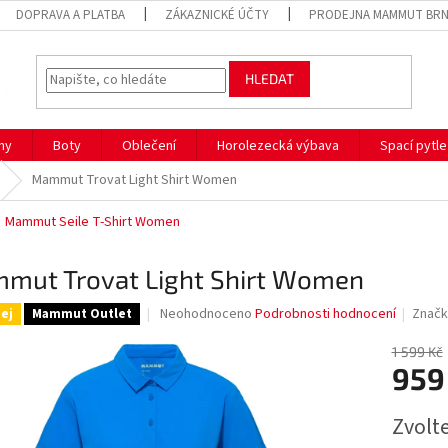
DOPRAVA A PLATBA
ZÁKAZNICKÉ ÚČTY
PRODEJNA MAMMUT BR
HLEDAT
hy
Boty
Oblečení
Horolezecká výbava
Spací pytle
Mammut Trovat Light Shirt Women
Mammut Seile T-Shirt Women
mut Trovat Light Shirt Women
Průměrné
Neohodnoceno
Podrobnosti hodnocení
Značk
ej
Mammut Outlet
hodnocení
produktu
1 599 Kč
je
959
0,0
z
Měrná
Zvolt
5
cena:
hvězdiček.