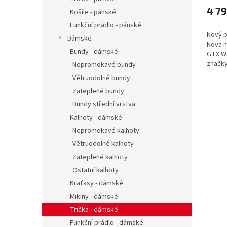
4 79
Košile - pánské
Funkční prádlo - pánské
Nový p
Dámské
Nova m
Bundy - dámské
GTX W
značk
Nepromokavé bundy
přepr
Větruodolné bundy
Vibram 
Zateplené bundy
Bundy střední vrstva
Kalhoty - dámské
Nepromokavé kalhoty
Větruodolné kalhoty
Zateplené kalhoty
Ostatní kalhoty
Kraťasy - dámské
Mikiny - dámské
Trička - dámské
Funkční prádlo - dámské