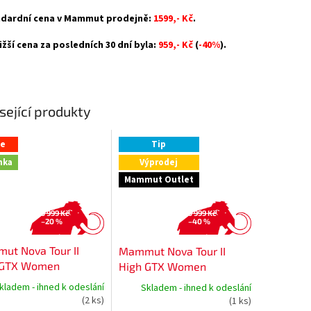
dardní cena v Mammut prodejně:
1599,- Kč
.
ižší cena za posledních 30 dní byla:
959,- Kč
(
-40%
).
sející produkty
ce
Tip
nka
Výprodej
Mammut Outlet
5 999 Kč
5 999 Kč
–20 %
–40 %
ut Nova Tour II
Mammut Nova Tour II
 GTX Women
High GTX Women
kladem - ihned k odeslání
Skladem - ihned k odeslání
(2 ks)
(1 ks)