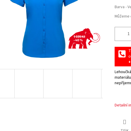
Barva - V
Můžeme d
1 599 Kč
–40 %
T
o
+
Lehoučká
materiálu
nepříjemn
Detailní 
TISK