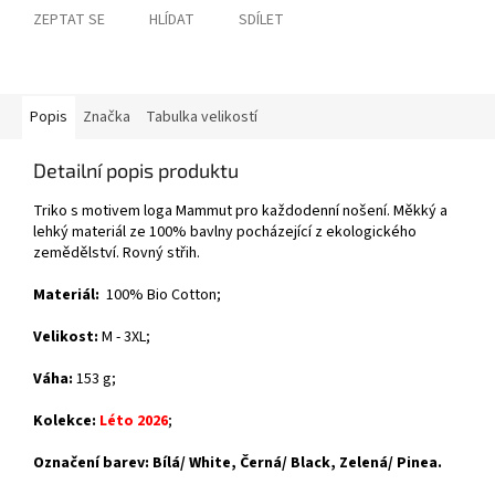
ZEPTAT SE
HLÍDAT
SDÍLET
Popis
Značka
Tabulka velikostí
Detailní popis produktu
Triko s motivem loga Mammut pro každodenní nošení. Měkký a
lehký materiál ze 100% bavlny pocházející z ekologického
zemědělství. Rovný střih.
Materiál:
100% Bio Cotton;
Velikost:
M - 3XL;
Váha:
153 g;
Kolekce:
Léto 2026
;
Označení barev: Bílá/ White, Černá/ Black, Zelená/ Pinea.