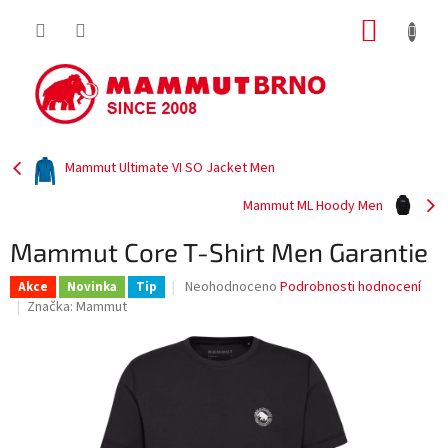
Přejít
NÁKUP
na
obsah
KOŠÍK
Mammut Ultimate VI SO Jacket Men
Mammut ML Hoody Men
Mammut Core T-Shirt Men Garantie
Průměrné
Neohodnoceno
Podrobnosti hodnocení
Akce
Novinka
Tip
hodnocení
Značka:
Mammut
produktu
je
0,0
z
5
hvězdiček.