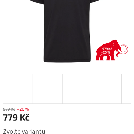
979 Kč
–20 %
979 Kč
–20 %
779 Kč
Měrná
Zvolte variantu
cena: