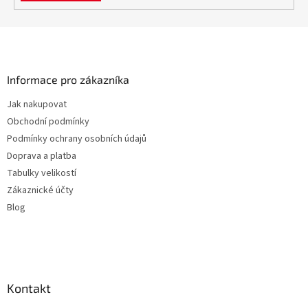
Z
á
p
a
Informace pro zákazníka
t
Jak nakupovat
í
Obchodní podmínky
Podmínky ochrany osobních údajů
Doprava a platba
Tabulky velikostí
Zákaznické účty
Blog
Kontakt