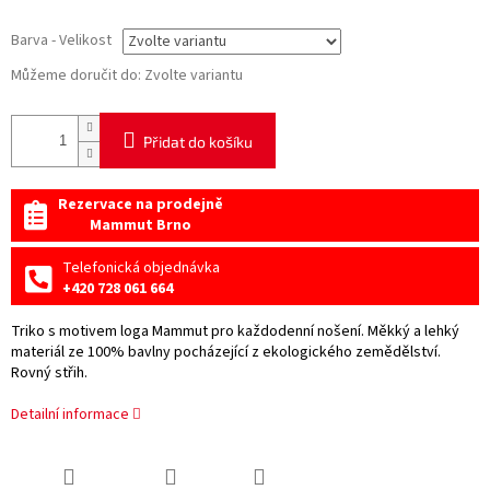
Barva - Velikost
Můžeme doručit do:
Zvolte variantu
Přidat do košíku
Rezervace na prodejně
Mammut Brno
Telefonická objednávka
+420 728 061 664
Triko s motivem loga Mammut pro každodenní nošení. Měkký a lehký
materiál ze 100% bavlny pocházející z ekologického zemědělství.
Rovný střih.
Detailní informace