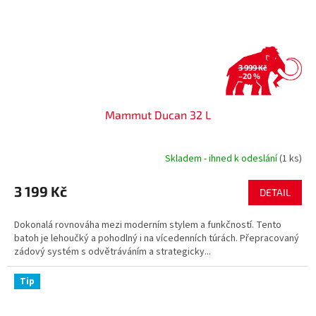
3 999 Kč
–20 %
Mammut Ducan 32 L
Skladem - ihned k odeslání
(1 ks)
3 199 Kč
DETAIL
Dokonalá rovnováha mezi moderním stylem a funkčností. Tento
batoh je lehoučký a pohodlný i na vícedenních túrách. Přepracovaný
zádový systém s odvětráváním a strategicky...
Tip