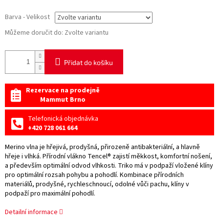
Barva - Velikost
Můžeme doručit do:
Zvolte variantu
Přidat do košíku
Rezervace na prodejně
Mammut Brno
Telefonická objednávka
+420 728 061 664
Merino vlna je hřejivá, prodyšná, přirozeně antibakteriální, a hlavně
hřeje i vlhká. Přírodní vlákno Tencel® zajistí měkkost, komfortní nošení,
a především optimální odvod vlhkosti. Triko má v podpaží vložené klíny
pro optimální rozsah pohybu a pohodlí. Kombinace přírodních
materiálů, prodyšné, rychleschnoucí, odolné vůči pachu, klíny v
podpaží pro maximální pohodlí.
Detailní informace