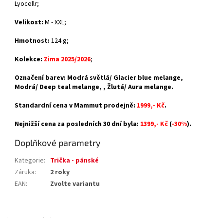
Lyocell
r;
Velikost:
M - XXL;
Hmotnost:
124 g;
Kolekce:
Zima 2025/2026
;
Označení barev: Modrá světlá/ Glacier blue melange,
Modrá/ Deep teal melange, , Žlutá/ Aura melange.
Standardní cena v Mammut prodejně:
1999,- Kč
.
Nejnižší cena za posledních 30 dní byla:
1399,- Kč
(
-30%
).
Doplňkové parametry
Kategorie
:
Trička - pánské
Záruka
:
2 roky
EAN
:
Zvolte variantu