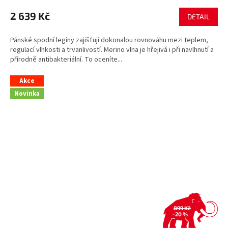
2 639 Kč
DETAIL
Pánské spodní legíny zajišťují dokonalou rovnováhu mezi teplem,
regulací vlhkosti a trvanlivostí. Merino vlna je hřejivá i při navlhnutí a
přírodně antibakteriální. To oceníte...
Akce
Novinka
899 Kč
–20 %