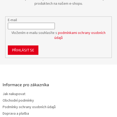
produktech na našem e-shopu.
E-mail
Vložením e-mailu souhlasíte s
podmínkami ochrany osobních
údajů
PŘIHLÁSIT SE
Z
á
p
a
Informace pro zákazníka
t
Jak nakupovat
í
Obchodní podmínky
Podmínky ochrany osobních údajů
Doprava a platba