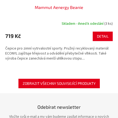
Mammut Aenergy Beanie
Skladem - ihned k odeslání
(3 ks)
719 Kč
DETAIL
Čepice pro zimní vytrvalostní sporty. Pružný recyklovaný materiál
ECONYL zajištuje hřejivost a odvádění přebytečné vlhkosti. Také
výroba čepice zanechává menší uhlíkovou stopu....
ZOBRAZIT VŠECHNY SOUVISEJÍCÍ PRODUKTY
Odebírat newsletter
Vložte svůj e-mail a my vám budeme zasílat informace o nových