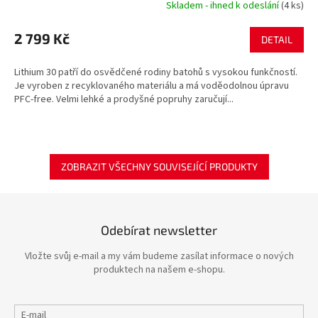
Skladem - ihned k odeslání
(4 ks)
2 799 Kč
DETAIL
Lithium 30 patří do osvědčené rodiny batohů s vysokou funkčností.
Je vyroben z recyklovaného materiálu a má voděodolnou úpravu
PFC-free. Velmi lehké a prodyšné popruhy zaručují...
ZOBRAZIT VŠECHNY SOUVISEJÍCÍ PRODUKTY
Odebírat newsletter
Vložte svůj e-mail a my vám budeme zasílat informace o nových
produktech na našem e-shopu.
E-mail