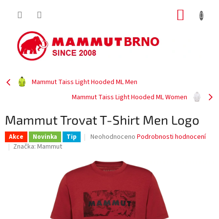
Přejít
NÁKUP
na
obsah
KOŠÍK
Mammut Taiss Light Hooded ML Men
Mammut Taiss Light Hooded ML Women
Mammut Trovat T-Shirt Men Logo
Průměrné
Neohodnoceno
Podrobnosti hodnocení
Akce
Novinka
Tip
hodnocení
Značka:
Mammut
produktu
je
0,0
z
5
hvězdiček.