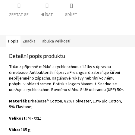
ZEPTAT SE
HLÍDAT
SDÍLET
Popis
Značka
Tabulka velikostí
Detailní popis produktu
Triko z příjemně měkké a rychleschnoucí látky s úpravou
drirelease. Antibakteriální úprava Freshguard zabraňuje šíření
nepříjemného zápachu. Raglánové rukávy nebrání volnému
pohybu v oblasti ramen. Potisk s logem Mammut. Snadno se
udržuje a rychle schne. Rovného střihu. S UV ochranou (UPF) 50+.
Materiál:
Drirelease® Cotton,
82% Polyester, 13% Bio Cotton,
5% Elastane;
Velikost:
M - XXL;
Váha:
185 g;