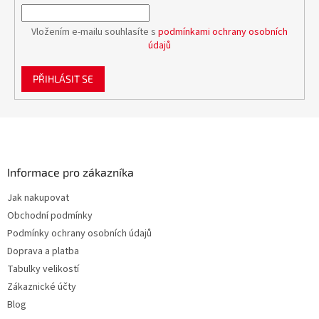
Vložením e-mailu souhlasíte s
podmínkami ochrany osobních
údajů
PŘIHLÁSIT SE
Z
á
p
a
Informace pro zákazníka
t
Jak nakupovat
í
Obchodní podmínky
Podmínky ochrany osobních údajů
Doprava a platba
Tabulky velikostí
Zákaznické účty
Blog