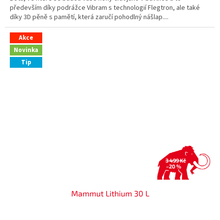
především díky podrážce Vibram s technologií Flegtron, ale také
díky 3D pěně s pamětí, která zaručí pohodlný nášlap....
Akce
Novinka
Tip
3 499 Kč
–20 %
Mammut Lithium 30 L