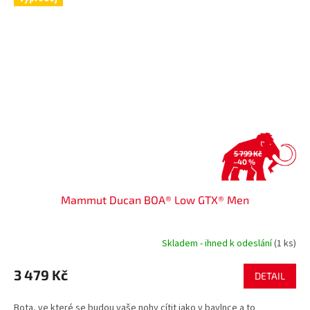
5 799 Kč
–40 %
Mammut Ducan BOA® Low GTX® Men
Skladem - ihned k odeslání
(1 ks)
3 479 Kč
DETAIL
Bota, ve které se budou vaše nohy cítit jako v bavlnce a to