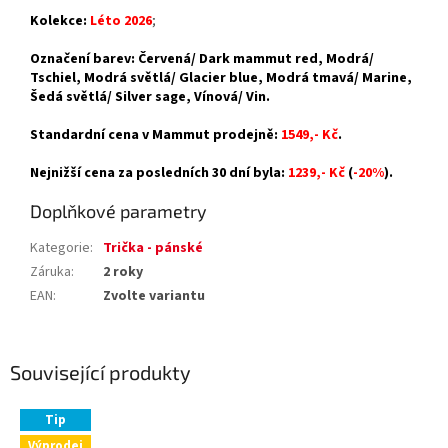
Kolekce:
Léto 2026
;
Označení barev: Červená/ Dark mammut red, Modrá/
Tschiel, Modrá světlá/ Glacier blue, Modrá tmavá/ Marine,
Šedá světlá/ Silver sage, Vínová/ Vin.
Standardní cena v Mammut prodejně:
1549,- Kč
.
Nejnižší cena za posledních 30 dní byla:
1239,- Kč
(
-20%
).
Doplňkové parametry
Kategorie
:
Trička - pánské
Záruka
:
2 roky
EAN
:
Zvolte variantu
Související produkty
Tip
Výprodej