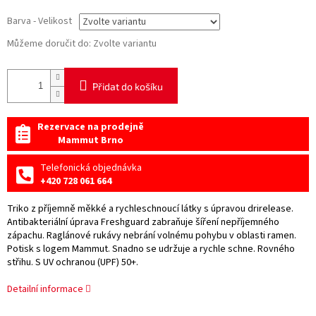
Barva - Velikost
Můžeme doručit do:
Zvolte variantu
Přidat do košíku
Rezervace na prodejně
Mammut Brno
Telefonická objednávka
+420 728 061 664
Triko z příjemně měkké a rychleschnoucí látky s úpravou drirelease.
Antibakteriální úprava Freshguard zabraňuje šíření nepříjemného
zápachu. Raglánové rukávy nebrání volnému pohybu v oblasti ramen.
Potisk s logem Mammut. Snadno se udržuje a rychle schne. Rovného
střihu. S UV ochranou (UPF) 50+.
Detailní informace