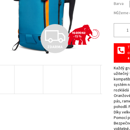
Barva
Můžeme d
Z
16 899 Kč
–15 %
ZDARMA
T
D
o
+
Každý gra
A
užitečný 
kompatibi
systém na
R
rozkládá
Oranžové 
pás, ram
pohodlí. 
M
Díky velk
Pomocí p
Bezpečnos
viditelné