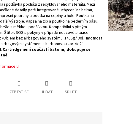
tka i podšívka pochází z recyklovaného materiálu. Mezi
myšlené detaily patří integrované uchycení na helmu,
presní popruhy a poutka na cepíny a hole. Poutka na
další výstroje. Kapsa na zip a poutko na bederním pásu.
brýle s měkkou podšívkou. Kompatibilní s pitným
. Štítek SOS s pokyny v případě nouzové situace.
 /Objem bez airbagového systému: 1455g/ 30l. Hmotnost
 airbagovým systémem a karbonovou kartridží:
l.
Cartridge není součástí batohu, dokupuje se
tně.
informace
ZEPTAT SE
HLÍDAT
SDÍLET