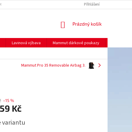
NO
MOJE OBJEDNÁVKA
Přihlášení
NÁKUPNÍ
Prázdný košík
KOŠÍK
Lavinová výbava
Mammut dárkové poukazy
Prodej
Mammut Pro 35 Removable Airbag 3.
č
–15 %
359 Kč
e variantu