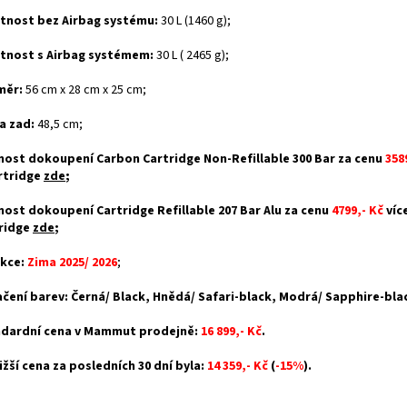
nost bez Airbag systému:
30 L (1460 g);
nost s Airbag systémem:
30 L ( 2465 g);
měr:
56 cm x 28 cm x 25 cm;
a zad:
48,5 cm;
ost dokoupení Carbon Cartridge Non-Refillable 300 Bar za cenu
358
rtridge
zde
;
ost dokoupení Cartridge Refillable 207 Bar Alu za cenu
4799,- Kč
víc
ridge
zde
;
kce:
Zima 2025/ 2026
;
čení barev: Černá/ Black, Hnědá/ Safari-black, Modrá/ Sapphire-bla
dardní cena v Mammut prodejně:
16 899,- Kč
.
ižší cena za posledních 30 dní byla:
14 359,- Kč
(
-15%
).