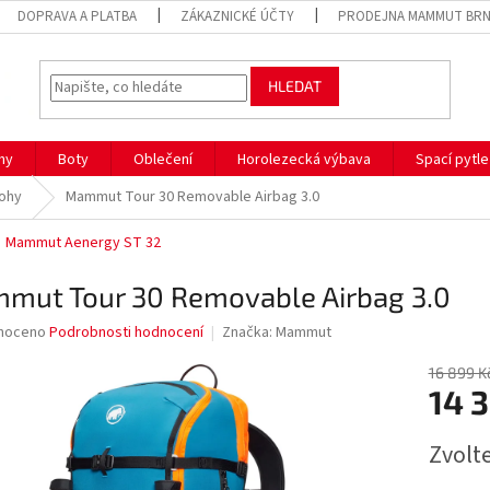
DOPRAVA A PLATBA
ZÁKAZNICKÉ ÚČTY
PRODEJNA MAMMUT BR
HLEDAT
hy
Boty
Oblečení
Horolezecká výbava
Spací pytle
tohy
Mammut Tour 30 Removable Airbag 3.0
Mammut Aenergy ST 32
mut Tour 30 Removable Airbag 3.0
né
noceno
Podrobnosti hodnocení
Značka:
Mammut
ní
u
16 899 K
14 
Měrná
Zvolt
cena:
ek.