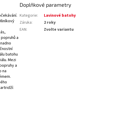
Doplňkové parametry
očekávání.
Kategorie
:
Lavinové batohy
Hliníkový
Záruka
:
2 roky
EAN
:
Zvolte variantu
pás,
í popruhů a
 snadno
čnostní
iálu batohu
iálu. Mezi
 popruhy a
o na
témem.
vého
rtridží: