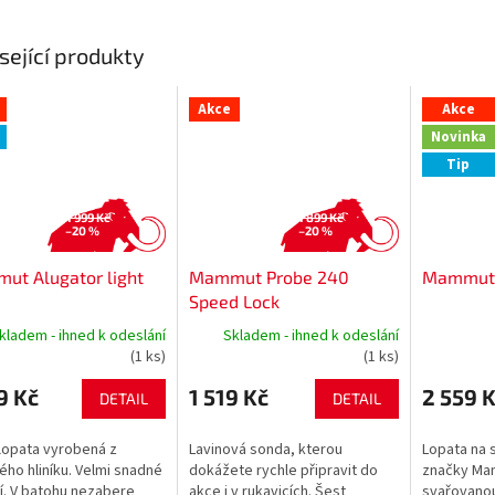
sející produkty
Akce
Akce
Novinka
Tip
1 999 Kč
1 899 Kč
–20 %
–20 %
ut Alugator light
Mammut Probe 240
Mammut A
Speed Lock
kladem - ihned k odeslání
Skladem - ihned k odeslání
(1 ks)
(1 ks)
9 Kč
1 519 Kč
2 559 
DETAIL
DETAIL
lopata vyrobená z
Lavinová sonda, kterou
Lopata na s
ého hliníku. Velmi snadné
dokážete rychle připravit do
značky Ma
í. V batohu nezabere
akce i v rukavicích. Šest
svařovanou