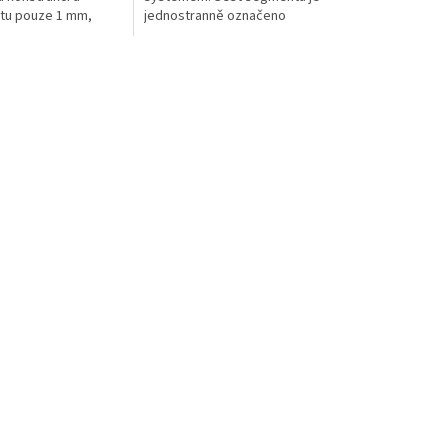
istu pouze 1 mm,
jednostranně označeno
leteckého hliníku.
metrem. Špička ve tvaru slzy
má extrémně nízkou
vás mile překvapí dobrou
..
průchodností sněhem při
sondování.