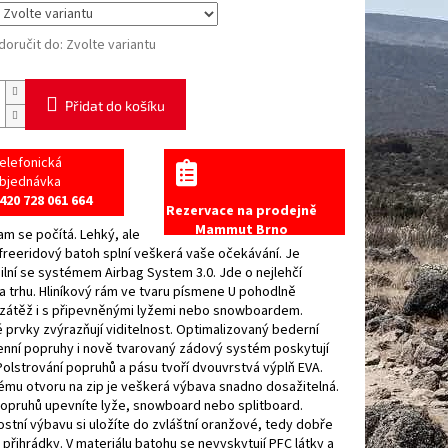
oručit do:
Zvolte variantu
Přidat do košíku
elefonická
bjednávka
420 728 061 664
Rezervace na prodejně
Mammut Brno
m se počítá. Lehký, ale
freeridový batoh splní veškerá vaše očekávání. Je
lní se systémem Airbag System 3.0. Jde o nejlehčí
 trhu. Hliníkový rám ve tvaru písmene U pohodlně
 zátěž i s připevněnými lyžemi nebo snowboardem.
prvky zvýrazňují viditelnost. Optimalizovaný bederní
enní popruhy i nově tvarovaný zádový systém poskytují
Polstrování popruhů a pásu tvoří dvouvrstvá výplň EVA.
ému otvoru na zip je veškerá výbava snadno dosažitelná.
opruhů upevníte lyže, snowboard nebo splitboard.
tní výbavu si uložíte do zvláštní oranžové, tedy dobře
, přihrádky. V materiálu batohu se nevyskytují PFC látky a