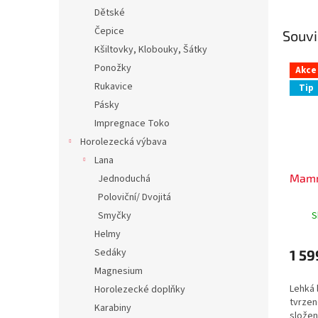
Dětské
Čepice
Souvi
Kšiltovky, Klobouky, Šátky
Ponožky
Akce
Rukavice
Tip
Pásky
Impregnace Toko
Horolezecká výbava
Lana
Mamm
Jednoduchá
Poloviční/ Dvojitá
Smyčky
S
Helmy
Sedáky
1 59
Magnesium
Lehká 
Horolezecké doplňky
tvrzen
Karabiny
složen