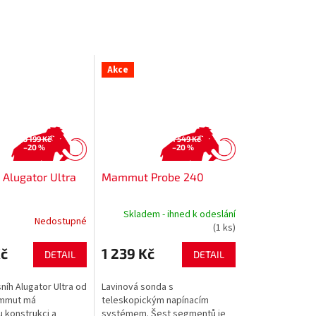
Akce
3 199 Kč
1 549 Kč
–20 %
–20 %
lugator Ultra
Mammut Probe 240
Skladem - ihned k odeslání
Nedostupné
(1 ks)
Kč
1 239 Kč
DETAIL
DETAIL
níh Alugator Ultra od
Lavinová sonda s
mmut má
teleskopickým napínacím
 konstrukci a
systémem. Šest segmentů je