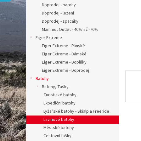
n
Doprodej - batohy
e
Doprodej - lezení
l
Doprodej - spacáky
Mammut Outlet - 40% až -70%
Eiger Extreme
Eiger Extreme - Pánské
Eiger Extreme - Dámské
Eiger Extreme - Doplňky
Eiger Extreme - Doprodej
Batohy
Batohy, Tašky
Turistické batohy
Expediční batohy
Lyžařské batohy - Skialp a Freeride
Lavinové batohy
Městské batohy
Cestovní tašky