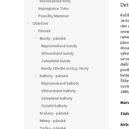
Horolozecké boty
Det
Impregnace Toko
Každ
Ponožky Mammut
Je k
Oblečení
rám 
Pánské
snow
rame
Bundy - pánské
pásu
Nepromokavé bundy
dosa
Větruodolné bundy
výbav
se ne
Zateplené bundy
dalš
Bundy střední vrstva, Vesty
poutk
bede
Kalhoty - pánské
Štít
Nepromokavé kalhoty
syst
Větruodolné kalhoty
2465
Zateplené kalhoty
Mate
Ostatní kalhoty
Kraťasy - pánské
Zádo
Mikiny - pánské
Airb
Trička - pánské