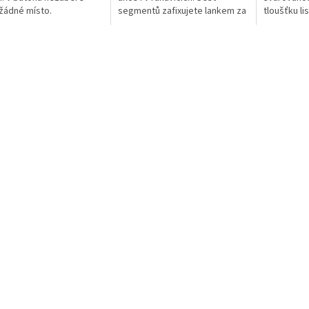
žádné místo.
segmentů zafixujete lankem za
tloušťku l
pomocí táhla a jednoduchého
z odolného 
zámku. Špička ve tvaru slzy vás
Díky tomu 
mile...
hmotnost a.