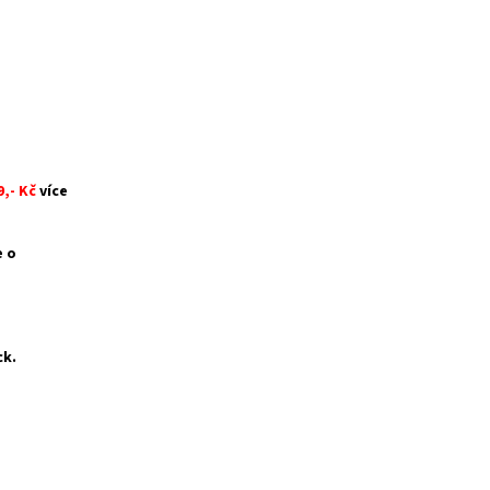
9,- Kč
více
e o
ck.