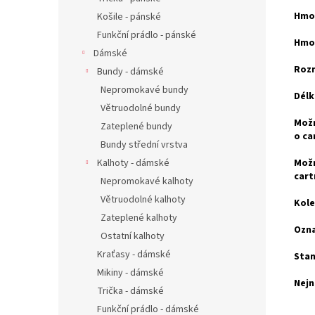
Hmot
Košile - pánské
Funkční prádlo - pánské
Hmot
Dámské
Roz
Bundy - dámské
Nepromokavé bundy
Délk
Větruodolné bundy
Možn
Zateplené bundy
o ca
Bundy střední vrstva
Kalhoty - dámské
Možn
cart
Nepromokavé kalhoty
Větruodolné kalhoty
Kole
Zateplené kalhoty
Ozna
Ostatní kalhoty
Kraťasy - dámské
Stan
Mikiny - dámské
Nejn
Trička - dámské
Funkční prádlo - dámské