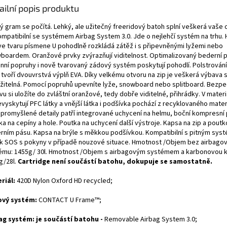
ailní popis produktu
ý gram se počítá. Lehký, ale užitečný freeridový batoh splní veškerá vaše 
ompatibilní se systémem Airbag System 3.0. Jde o nejlehčí systém na trhu. 
ve tvaru písmene U pohodlně rozkládá zátěž i s připevněnými lyžemi nebo
boardem. Oranžové prvky zvýrazňují viditelnost. Optimalizovaný bederní 
nní popruhy i nově tvarovaný zádový systém poskytují pohodlí. Polstrován
 tvoří dvouvrstvá výplň EVA. Díky velkému otvoru na zip je veškerá výbava
žitelná. Pomocí popruhů upevníte lyže, snowboard nebo splitboard. Bezpe
u si uložíte do zvláštní oranžové, tedy dobře viditelné, přihrádky. V mater
vyskytují PFC látky a vnější látka i podšívka pochází z recyklovaného mater
í promyšlené detaily patří integrované uchycení na helmu, boční kompresní
a na cepíny a hole. Poutka na uchycení další výstroje. Kapsa na zip a poutk
rním pásu. Kapsa na brýle s měkkou podšívkou. Kompatibilní s pitným sys
ek SOS s pokyny v případě nouzové situace. Hmotnost /Objem bez airbago
ému: 1455g/ 30l. Hmotnost /Objem s airbagovým systémem a karbonovou ka
g/28l.
Cartridge není součástí batohu, dokupuje se samostatně.
riál:
420D Nylon Oxford HD recycled
;
vý systém:
CONTACT U Frame™
;
ag systém:
je součástí batohu -
Removable Airbag System 3.0;