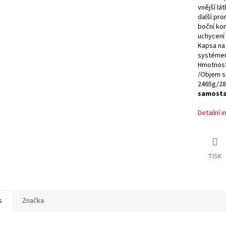
A
vnější lá
další pro
boční kom
uchycení 
Kapsa na 
systémem
Hmotnost
/Objem s
2465g/28
samosta
Detailní 
TISK
s
Značka