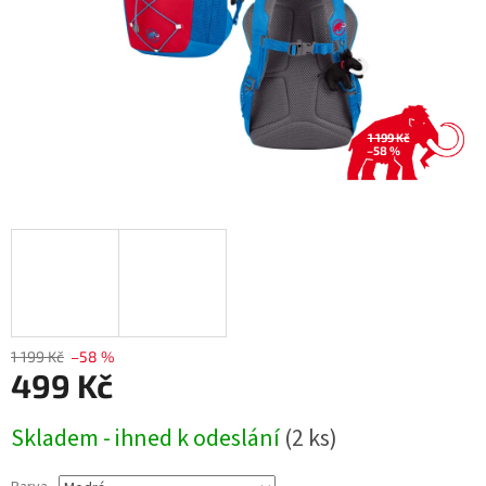
1 199 Kč
–58 %
1 199 Kč
–58 %
499 Kč
Měrná
Skladem - ihned k odeslání
(2 ks)
cena: