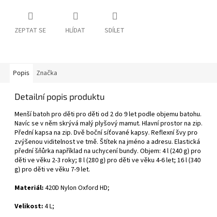
ZEPTAT SE
HLÍDAT
SDÍLET
Popis
Značka
Detailní popis produktu
Menší batoh pro děti pro děti od 2 do 9 let podle objemu batohu.
Navíc se v něm skrývá malý plyšový mamut. Hlavní prostor na zip.
Přední kapsa na zip. Dvě boční síťované kapsy. Reflexní švy pro
zvýšenou viditelnost ve tmě. Štítek na jméno a adresu. Elastická
přední šňůrka například na uchycení bundy. Objem: 4 l (240 g) pro
děti ve věku 2-3 roky; 8 l (280 g) pro děti ve věku 4-6 let; 16 l (340
g) pro děti ve věku 7-9 let.
Materiál:
420D Nylon Oxford HD;
Velikost:
4 L;