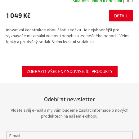
Skladem - ihned k odeslání
(1 ks)
1 049 Kč
DETAIL
Inovativní konstrukce obou části sedáku. Je nejvhodnější pro
vyznavače maximální volnosti pohybu a jedinečného pohodlí. Velmi
lehký a prodyšný sedák. Velmi kvalitní sedák za...
ZOBRAZIT VŠECHNY SOUVISEJÍCÍ PRODUKTY
Odebírat newsletter
Vložte svůj e-mail a my vám budeme zasílat informace o nových
produktech na našem e-shopu.
E-mail