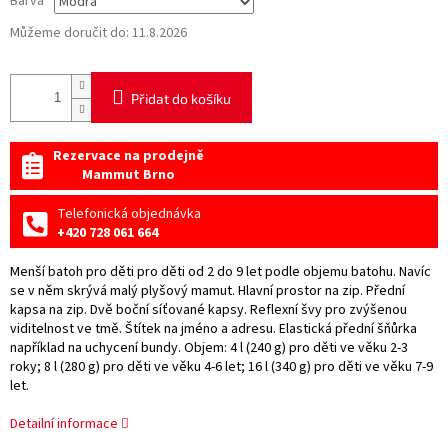
Barva
Můžeme doručit do:
11.8.2026
Přidat do košíku
Rezervace na prodejně
Mammut Brno
Telefonická objednávka
+420 728 061 664
Menší batoh pro děti pro děti od 2 do 9 let podle objemu batohu. Navíc
se v něm skrývá malý plyšový mamut. Hlavní prostor na zip. Přední
kapsa na zip. Dvě boční síťované kapsy. Reflexní švy pro zvýšenou
viditelnost ve tmě. Štítek na jméno a adresu. Elastická přední šňůrka
například na uchycení bundy. Objem: 4 l (240 g) pro děti ve věku 2-3
roky; 8 l (280 g) pro děti ve věku 4-6 let; 16 l (340 g) pro děti ve věku 7-9
let.
Detailní informace