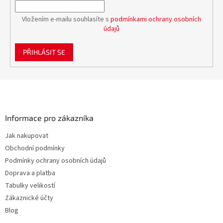
Vložením e-mailu souhlasíte s
podmínkami ochrany osobních
údajů
PŘIHLÁSIT SE
Z
á
p
a
Informace pro zákazníka
t
Jak nakupovat
í
Obchodní podmínky
Podmínky ochrany osobních údajů
Doprava a platba
Tabulky velikostí
Zákaznické účty
Blog