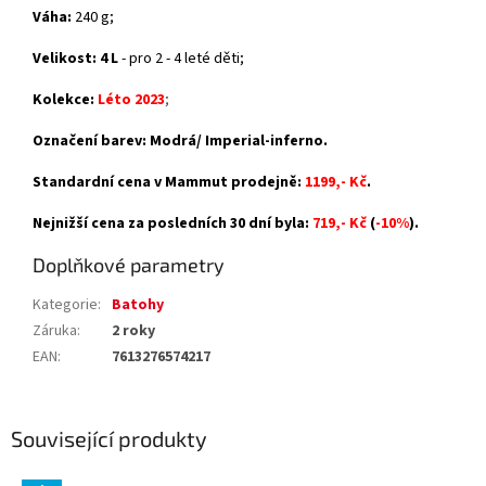
Váha:
240 g;
Velikost:
4 L
- pro 2 - 4 leté děti;
Kolekce:
Léto 2023
;
Označení barev: Modrá/ Imperial-inferno.
Standardní cena v Mammut prodejně:
1199,- Kč
.
Nejnižší cena za posledních 30 dní byla:
719,- Kč
(
-10%
).
Doplňkové parametry
Kategorie
:
Batohy
Záruka
:
2 roky
EAN
:
7613276574217
Související produkty