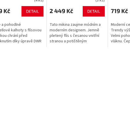
(4 ks)
(3 ks)
9 Kč
2 449 Kč
719 Kč
DETAIL
DETAIL
é a pohodlné
Tato mikina zaujme módním a
Moderní ce
ellové kalhoty s flísovou
moderním designem. Jemně
Trendy výš
kou chrání před
pletený flís s česanou vnitřní
Velmi poho
knutím díky úpravě DWR
stranou a potištěným
vláknu. Čep
odlivého PFC. Příměs
vnějškem. Chránič brady. Dvě
tradičním 
teru pochází
klokaní kapsy. Flatlock švy
ohrnutým 
klovaného...
poskytují ještě...
moderním ov