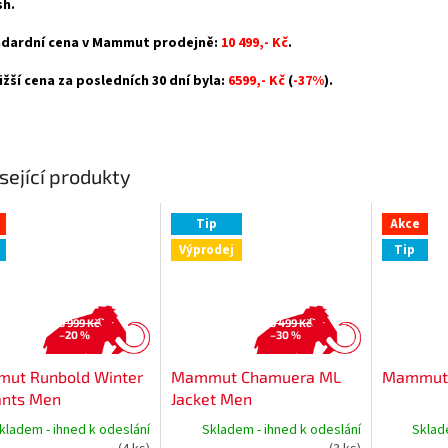
h.
dardní cena v Mammut prodejně:
10 499,- Kč
.
ižší cena za posledních 30 dní byla:
6599,- Kč
(
-37%
).
sející produkty
Tip
Akce
Výprodej
Tip
3 999 Kč
3 499 Kč
–20 %
–30 %
ut Runbold Winter
Mammut Chamuera ML
Mammut 
ants Men
Jacket Men
kladem - ihned k odeslání
Skladem - ihned k odeslání
Sklad