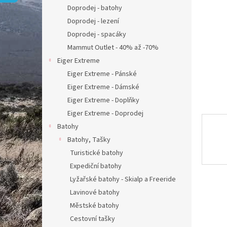
n
Doprodej - batohy
e
Doprodej - lezení
l
Doprodej - spacáky
Mammut Outlet - 40% až -70%
Eiger Extreme
Eiger Extreme - Pánské
Eiger Extreme - Dámské
Eiger Extreme - Doplňky
Eiger Extreme - Doprodej
Batohy
Batohy, Tašky
Turistické batohy
Expediční batohy
Lyžařské batohy - Skialp a Freeride
Lavinové batohy
Městské batohy
Cestovní tašky