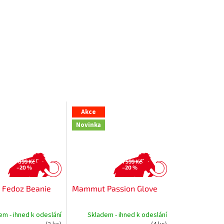
Akce
Novinka
899 Kč
1 599 Kč
–20 %
–20 %
Fedoz Beanie
Mammut Passion Glove
em - ihned k odeslání
Skladem - ihned k odeslání