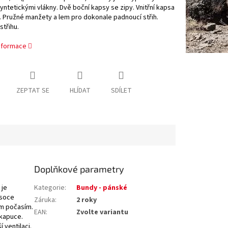
ntetickými vlákny. Dvě boční kapsy se zipy. Vnitřní kapsa
 Pružné manžety a lem pro dokonale padnoucí střih.
třihu.
informace
ZEPTAT SE
HLÍDAT
SDÍLET
Doplňkové parametry
 je
Kategorie
:
Bundy - pánské
ysoce
Záruka
:
2 roky
ým počasím.
EAN
:
Zvolte variantu
kapuce.
 ventilaci.