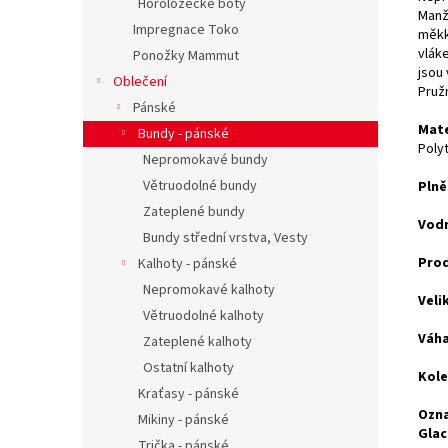
Horolozecké boty
Manž
Impregnace Toko
měkk
vláke
Ponožky Mammut
jsou
Oblečení
Pruž
Pánské
Mate
Bundy - pánské
Polyt
Nepromokavé bundy
Větruodolné bundy
Plně
Zateplené bundy
Vodn
Bundy střední vrstva, Vesty
Pro
Kalhoty - pánské
Nepromokavé kalhoty
Veli
Větruodolné kalhoty
Váha
Zateplené kalhoty
Ostatní kalhoty
Kole
Kraťasy - pánské
Ozna
Mikiny - pánské
Glac
Trička - pánské