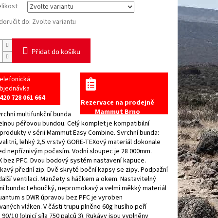
elikost
oručit do:
Zvolte variantu
Přidat do košíku
elefonická
bjednávka
420 728 061 664
Rezervace na prodejně
Mammut Brno
vrchní multifunkční bunda
elnou péřovou bundou. Celý komplet je kompatibilní
 produkty v sérii Mammut Easy Combine. Svrchní bunda:
alitní, lehký 2,5 vrstvý GORE-TEXový materiál dokonale
ed nepříznivým počasím. Vodní sloupec je 28 000mm.
 bez PFC. Dvou bodový systém nastavení kapuce.
vý přední zip. Dvě skryté boční kapsy se zipy. Podpažní
další ventilaci. Manžety s háčkem a okem. Nastavitelný
řní bunda: Lehoučký, nepromokavý a velmi měkký materiál
uantum s DWR úpravou bez PFC je vyroben
vaných vláken. V části trupu plněno 60g husího peří
90/10 (plnicí síla 750 palců 3). Rukávy jsou vyplněny