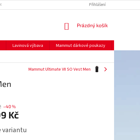
NO
MOJE OBJEDNÁVKA
Přihlášení
NÁKUPNÍ
Prázdný košík
KOŠÍK
Lavinová výbava
Mammut dárkové poukazy
Prodej
Mammut Ultimate VII SO Vest Men
Men
č
–40 %
99 Kč
e variantu