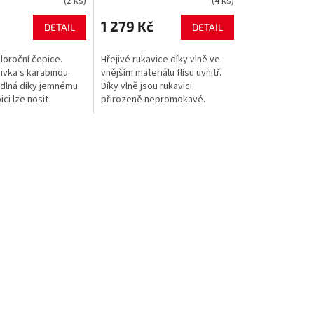
(2 ks)
(4 ks)
1 279 Kč
DETAIL
DETAIL
loroční čepice.
Hřejivé rukavice díky vlně ve
ivka s karabinou.
vnějším materiálu flísu uvnitř.
dlná díky jemnému
Díky vlně jsou rukavici
ici lze nosit
přirozeně nepromokavé.
způsobem s
Odolné vůči poryvům větru.
lemem nebo v
Kožené zesílení na dlaních.
ersize stylu....
Pomocí poutka...