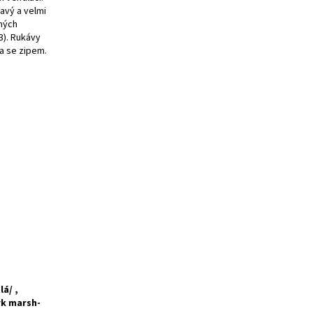
avý a velmi
ných
 3). Rukávy
sa se zipem.
á/ ,
rk marsh-