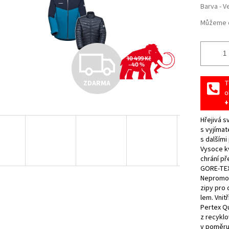
Barva - V
Můžeme d
Z
10 499 Kč
–40 %
ZDARMA
T
D
o
+
Hřejivá s
A
s vyjímat
s dalšími
Vysoce kv
R
chrání př
GORE-TEX
Nepromoka
zipy pro 
M
lem. Vnit
Pertex Q
z recyklo
v poměru 