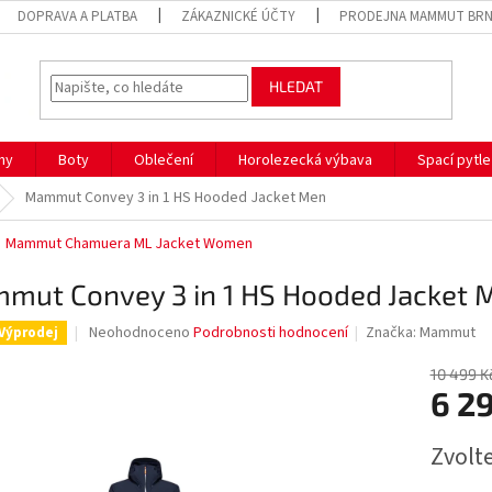
DOPRAVA A PLATBA
ZÁKAZNICKÉ ÚČTY
PRODEJNA MAMMUT BR
HLEDAT
hy
Boty
Oblečení
Horolezecká výbava
Spací pytle
Mammut Convey 3 in 1 HS Hooded Jacket Men
Mammut Chamuera ML Jacket Women
mut Convey 3 in 1 HS Hooded Jacket 
Průměrné
Neohodnoceno
Podrobnosti hodnocení
Značka:
Mammut
Výprodej
hodnocení
produktu
10 499 K
je
6 2
0,0
z
Měrná
Zvolt
5
cena:
hvězdiček.