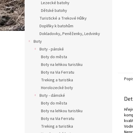
Lezecké batohy
Dětské batohy
Turistické a Trekové Hůlky
Doplňky k batohům
Dokladovky, Peněženky, Ledvinky
Boty
Boty - pánské
Boty do města
Boty na lehkou turistiku
Boty na Via Ferratu
Popi
Treking a turistika
Horolozecké boty
Boty - dámské
Det
Boty do města
Hřej
Boty na lehkou turistiku
komp
Boty na Via Ferratu
kval
Treking a turistika
Vodn
Nepro