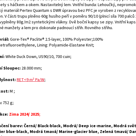
ety s háčkem a okem. Nastavitelný lem. Vnitřní bunda: Lehoučký, nepromok
ý materiál Pertex Quantum s DWR úpravou bez PFC je vyroben z recyklova
n. V části trupu plněno 60g husího peří v poměru 90/10 (plnicí síla 700 palců
 vyplněny 80g/m2 syntetickými vlákny. Dvě boční kapsy se zipy. Vnitřní kap
né manžety a lem pro dokonale padnoucí střih. Rovného střihu.
riál:
Gore-Tex® Paclite® 2.5-layer, 100% Polyester;100%
etrafluoroethylene, Lining: Polyamide-Elastane Knit;
ní:
White Duck Down, US90/10, 700 cuin;
í Sloupec:
28.000 mm;
dyšnost:
RET<9 m² Pa/W
;
kost:
M
;
:
752 g;
kce:
Zima 2024/ 2025
;
čení barev: Černá/ Black-black, Modrá/ Deep ice-marine, Modrá světl
ier blue-black, Modrá tmavá/ Marine-glacier blue, Zelená tmavá/ Da