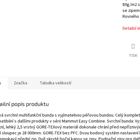
A
80g/m2 sy
se zipem.
Rovného s
Detailní 
TISK
s
Značka
Tabulka velikostí
ailní popis produktu
ivá svrchní multifunkční bunda s vyjímatelnou péřovou bundou. Celý komplet
atibilní s dalšími produkty v sérii Mammut Easy Combine. Svrchní bunda: V
itní, lehký 2,5 vrstvý GORE-TEXový materiál dokonale chrání před nepřízniv
í sloupec je 28 000mm. GORE-TEX bez PFC. Dvou bodový systém nastavení 
mokavý přední zip. Dvě skryté boční kapsy se zipy. Podpažní zipy pro další