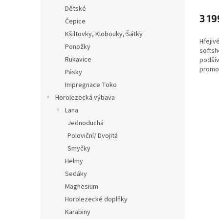
Dětské
3 19
Čepice
Kšiltovky, Klobouky, Šátky
Hřejiv
Ponožky
softsh
Rukavice
podšív
promo
Pásky
bez šk
Impregnace Toko
polyes
z recy
Horolezecká výbava
Lana
Jednoduchá
Poloviční/ Dvojitá
Smyčky
Helmy
Sedáky
Magnesium
Horolezecké doplňky
Karabiny