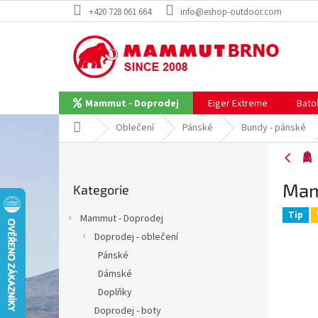
Přejít
+420 728 061 664
info@eshop-outdoor.com
na
obsah
Eiger Extreme
Bato
Mammut - Doprodej
Domů
Oblečení
Pánské
Bundy - pánské
P
o
Přeskočit
s
Mam
Kategorie
kategorie
t
r
Tip
Mammut - Doprodej
a
Doprodej - oblečení
n
Pánské
n
í
Dámské
p
Doplňky
a
Doprodej - boty