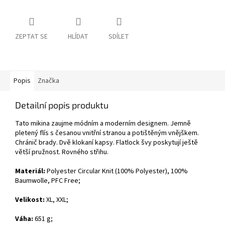
ZEPTAT SE
HLÍDAT
SDÍLET
Popis
Značka
Detailní popis produktu
Tato mikina zaujme módním a moderním designem. Jemně
pletený flís s česanou vnitřní stranou a potištěným vnějškem.
Chránič brady. Dvě klokaní kapsy. Flatlock švy poskytují ještě
větší pružnost. Rovného střihu.
Materiál:
Polyester Circular Knit
(100% Polyester),
100%
Baumwolle, PFC Free
;
Velikost:
XL, XXL;
Váha:
651 g;