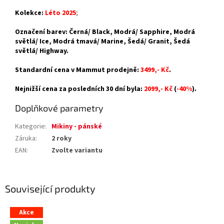
Kolekce:
Léto 2025
;
Označení barev: Černá/ Black, Modrá/ Sapphire, Modrá
světlá/ Ice, Modrá tmavá/ Marine, Šedá/ Granit, Šedá
světlá/ Highway.
Standardní cena v Mammut prodejně:
3499,- Kč
.
Nejnižší cena za posledních 30 dní byla:
2099,- Kč
(
-40%
).
Doplňkové parametry
Kategorie
:
Mikiny - pánské
Záruka
:
2 roky
EAN
:
Zvolte variantu
Související produkty
Akce