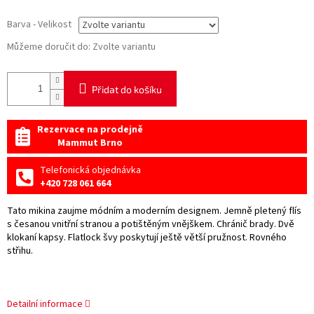
Barva - Velikost
Můžeme doručit do:
Zvolte variantu
Přidat do košíku
Rezervace na prodejně
Mammut Brno
Telefonická objednávka
+420 728 061 664
Tato mikina zaujme módním a moderním designem. Jemně pletený flís
s česanou vnitřní stranou a potištěným vnějškem. Chránič brady. Dvě
klokaní kapsy. Flatlock švy poskytují ještě větší pružnost. Rovného
střihu.
Detailní informace