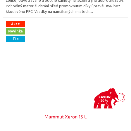
Lehké, odvětrávané a odolné kalhoty na lezení a jiná dobrodružství.
Pohodlný materiál chrání před promoknutím díky úpravě DWR bez
škodlivého PFC. Vsadky na namáhaných místech....
Akce
Novinka
Tip
2 499 Kč
–20 %
Mammut Xeron 15 L