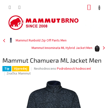
Přejít
NÁKUP
na
obsah
KOŠÍK
Mammut Runbold Zip Off Pants Men
Mammut Innominata ML Hybrid Jacket Men
Mammut Chamuera ML Jacket Men
Průměrné
Neohodnoceno
Podrobnosti hodnocení
Tip
Výprodej
hodnocení
Značka:
Mammut
produktu
je
0,0
z
5
hvězdiček.