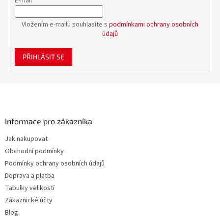
E-mail
Vložením e-mailu souhlasíte s
podmínkami ochrany osobních
údajů
PŘIHLÁSIT SE
Z
á
p
a
Informace pro zákazníka
t
Jak nakupovat
í
Obchodní podmínky
Podmínky ochrany osobních údajů
Doprava a platba
Tabulky velikostí
Zákaznické účty
Blog