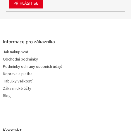
PŘIHLÁSIT SE
Z
á
p
a
Informace pro zákazníka
t
Jak nakupovat
í
Obchodní podmínky
Podmínky ochrany osobních údajů
Doprava a platba
Tabulky velikostí
Zákaznické účty
Blog
Kontakt