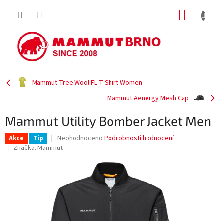
Přejít
NÁKUP
na
obsah
KOŠÍK
Mammut Tree Wool FL T-Shirt Women
Mammut Aenergy Mesh Cap
Mammut Utility Bomber Jacket Men
Průměrné
Neohodnoceno
Podrobnosti hodnocení
Akce
Tip
hodnocení
Značka:
Mammut
produktu
je
0,0
z
5
hvězdiček.