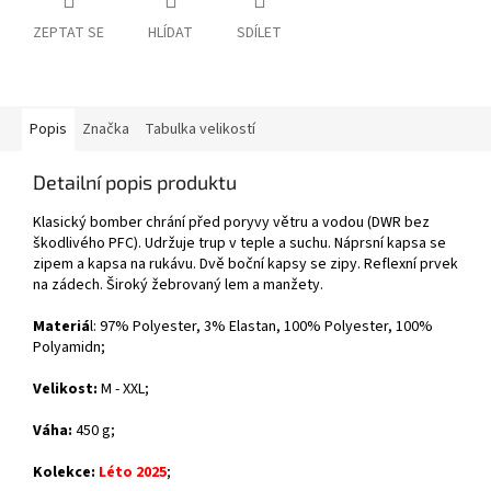
ZEPTAT SE
HLÍDAT
SDÍLET
Popis
Značka
Tabulka velikostí
Detailní popis produktu
Klasický bomber chrání před poryvy větru a vodou (DWR bez
škodlivého PFC). Udržuje trup v teple a suchu. Náprsní kapsa se
zipem a kapsa na rukávu. Dvě boční kapsy se zipy. Reflexní prvek
na zádech. Široký žebrovaný lem a manžety.
Materiá
l:
97% Polyester, 3% Elastan,
100% Polyester,
100%
Polyamid
n;
Velikost:
M - XXL;
Váha:
450 g;
Kolekce:
Léto 2025
;