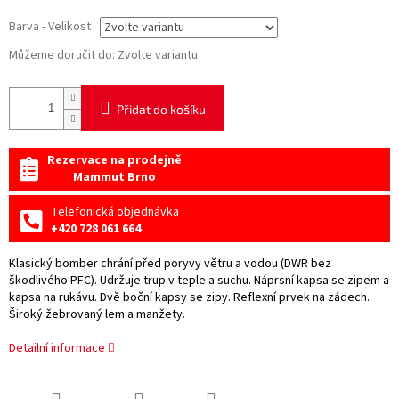
Barva - Velikost
Můžeme doručit do:
Zvolte variantu
Přidat do košíku
Rezervace na prodejně
Mammut Brno
Telefonická objednávka
+420 728 061 664
Klasický bomber chrání před poryvy větru a vodou (DWR bez
škodlivého PFC). Udržuje trup v teple a suchu. Náprsní kapsa se zipem a
kapsa na rukávu. Dvě boční kapsy se zipy. Reflexní prvek na zádech.
Široký žebrovaný lem a manžety.
Detailní informace