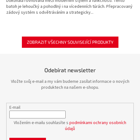
Dokonalá rovnováha mezi moderním stylem a funkčností. Tento
batoh je lehoučký a pohodlný i na vícedenních túrách. Přepracovaný
zádový systém s odvětráváním a strategicky...
ZOBRAZIT VŠECHNY SOUVISEJÍCÍ PRODUKTY
Odebírat newsletter
Vložte svůj e-mail a my vám budeme zasílat informace o nových
produktech na našem e-shopu.
E-mail
Vložením e-mailu souhlasíte s
podmínkami ochrany osobních
údajů