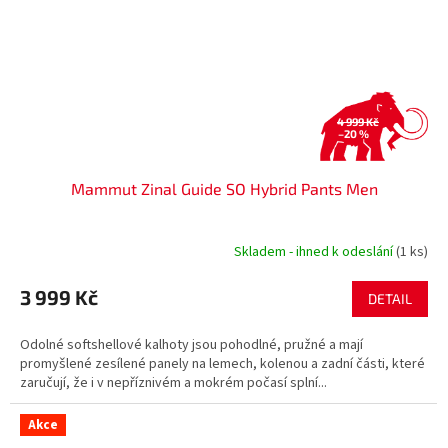
4 999 Kč
–20 %
Mammut Zinal Guide SO Hybrid Pants Men
Skladem - ihned k odeslání
(1 ks)
3 999 Kč
DETAIL
Odolné softshellové kalhoty jsou pohodlné, pružné a mají
promyšlené zesílené panely na lemech, kolenou a zadní části, které
zaručují, že i v nepříznivém a mokrém počasí splní...
Akce