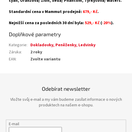
cyan, Oranžová/ Zion, Šedá/ Phantom, Tyrkysová/ Waters.
Standardní cena v Mammut prodejně:
679,- Kč
.
Nejnižší cena za posledních 30 dní byla:
529,- Kč
(
-20%
).
Doplňkové parametry
Kategorie
:
Dokladovky, Peněženky, Ledvinky
Záruka
:
2 roky
EAN
:
Zvolte variantu
Odebírat newsletter
Vložte svůj e-mail a my vám budeme zasílat informace o nových
produktech na našem e-shopu.
E-mail