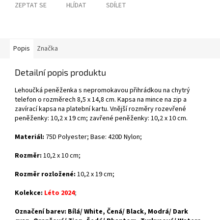
ZEPTAT SE
HLÍDAT
SDÍLET
Popis
Značka
Detailní popis produktu
Lehoučká peněženka s nepromokavou přihrádkou na chytrý
telefon o rozměrech 8,5 x 14,8 cm. Kapsa na mince na zip a
zavírací kapsa na platební kartu. Vnější rozměry rozevřené
peněženky: 10,2 x 19 cm; zavřené peněženky: 10,2 x 10 cm.
Materiál:
75D Polyester; Base: 420D Nylon;
Rozměr:
10,2 x 10 cm;
Rozměr rozložené:
10,2 x 19 cm;
Kolekce:
Léto 2024
;
Označení barev: Bílá/ White, Čená/ Black, Modrá/ Dark