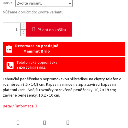
Barva
Můžeme doručit do:
Zvolte variantu
Přidat do košíku
Rezervace na prodejně
Mammut Brno
Telefonická objednávka
+420 728 061 664
Lehoučká peněženka s nepromokavou přihrádkou na chytrý telefon o
rozměrech 8,5 x 14,8 cm. Kapsa na mince na zip a zavírací kapsa na
platební kartu. Vnější rozměry rozevřené peněženky: 10,2 x 19 cm;
zavřené peněženky: 10,2 x 10 cm.
Detailní informace