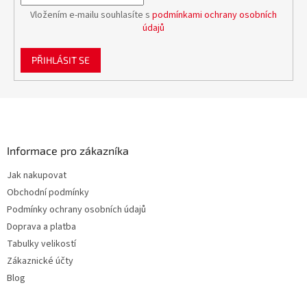
Vložením e-mailu souhlasíte s
podmínkami ochrany osobních
údajů
PŘIHLÁSIT SE
Z
á
p
a
Informace pro zákazníka
t
Jak nakupovat
í
Obchodní podmínky
Podmínky ochrany osobních údajů
Doprava a platba
Tabulky velikostí
Zákaznické účty
Blog