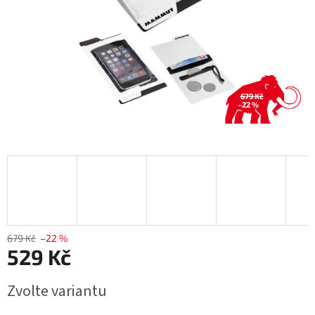
679 Kč
–22 %
679 Kč
–22 %
529 Kč
Měrná
Zvolte variantu
cena: