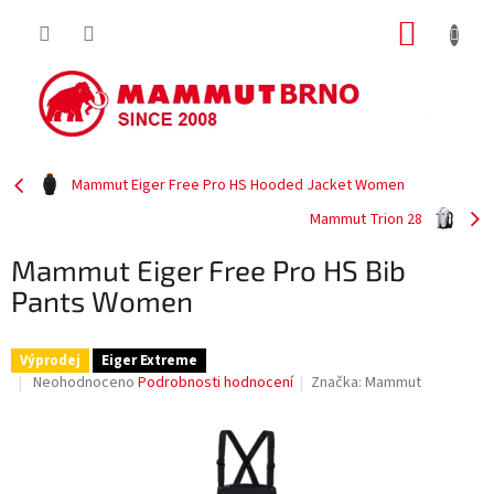
Přejít
NÁKUP
na
obsah
KOŠÍK
Mammut Eiger Free Pro HS Hooded Jacket Women
Mammut Trion 28
Mammut Eiger Free Pro HS Bib
Pants Women
Výprodej
Eiger Extreme
Průměrné
Neohodnoceno
Podrobnosti hodnocení
Značka:
Mammut
hodnocení
produktu
je
0,0
z