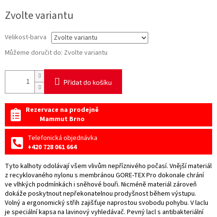
Měrná
Zvolte variantu
cena:
Velikost-barva
Můžeme doručit do:
Zvolte variantu
Přidat do košíku
Rezervace na prodejně
Mammut Brno
Telefonická objednávka
+420 728 061 664
Tyto kalhoty odolávají všem vlivům nepříznivého počasí. Vnější materiál
z recyklovaného nylonu s membránou GORE-TEX Pro dokonale chrání
ve vlhkých podmínkách i sněhové bouři. Nicméně materiál zároveň
dokáže poskytnout nepřekonatelnou prodyšnost během výstupu.
Volný a ergonomický střih zajišťuje naprostou svobodu pohybu. V laclu
je speciální kapsa na lavinový vyhledávač. Pevný lacl s antibakteriální