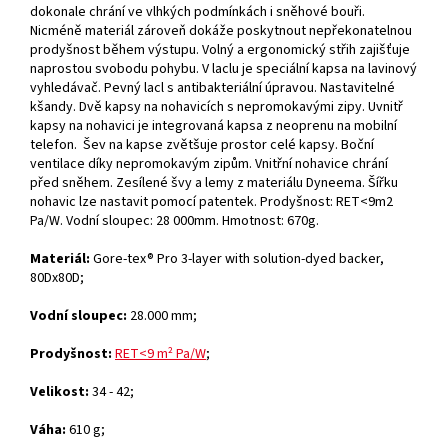
dokonale chrání ve vlhkých podmínkách i sněhové bouři.
Nicméně materiál zároveň dokáže poskytnout nepřekonatelnou
prodyšnost během výstupu. Volný a ergonomický střih zajišťuje
naprostou svobodu pohybu. V laclu je speciální kapsa na lavinový
vyhledávač. Pevný lacl s antibakteriální úpravou. Nastavitelné
kšandy. Dvě kapsy na nohavicích s nepromokavými zipy. Uvnitř
kapsy na nohavici je integrovaná kapsa z neoprenu na mobilní
telefon. Šev na kapse zvětšuje prostor celé kapsy. Boční
ventilace díky nepromokavým zipům. Vnitřní nohavice chrání
před sněhem. Zesílené švy a lemy z materiálu Dyneema. Šířku
nohavic lze nastavit pomocí patentek.
Prodyšnost: RET<9m2
Pa/W. Vodní sloupec: 28 000mm. Hmotnost: 670g.
Materiál:
Gore-tex® Pro 3-layer with solution-dyed backer,
80Dx80D;
Vodní sloupec:
28.000 mm;
Prodyšnost:
RET<9 m² Pa/W
;
Velikost:
34 - 42;
Váha:
610 g;