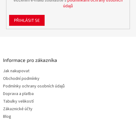
Vložením e-mailu souhlasíte s
podmínkami ochrany osobních
údajů
PŘIHLÁSIT SE
Z
á
p
a
Informace pro zákazníka
t
Jak nakupovat
í
Obchodní podmínky
Podmínky ochrany osobních údajů
Doprava a platba
Tabulky velikostí
Zákaznické účty
Blog