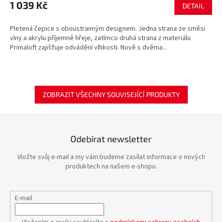
1 039 Kč
DETAIL
Pletená čepice s oboustranným designem. Jedna strana ze směsi
vlny a akrylu příjemně hřeje, zatímco druhá strana z materiálu
Primaloft zajišťuje odvádění vlhkosti. Nově s dvěma...
ZOBRAZIT VŠECHNY SOUVISEJÍCÍ PRODUKTY
Odebírat newsletter
Vložte svůj e-mail a my vám budeme zasílat informace o nových
produktech na našem e-shopu.
E-mail