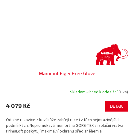
4 799 Kč
–15 %
Mammut Eiger Free Glove
Skladem - ihned k odeslání
(1 ks)
4 079 Kč
DETAIL
Odolné rukavice z kozí kůže zahřejí ruce i v těch nejmrazivějších
podmínkách. Nepromokavá membrána GORE-TEX a izolační vrstva
PrimaLoft poskytují maximální ochranu před sněhem a...