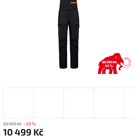
5
hvězdiček.
20 999 Kč
–50 %
20 999 Kč
–50 %
10 499 Kč