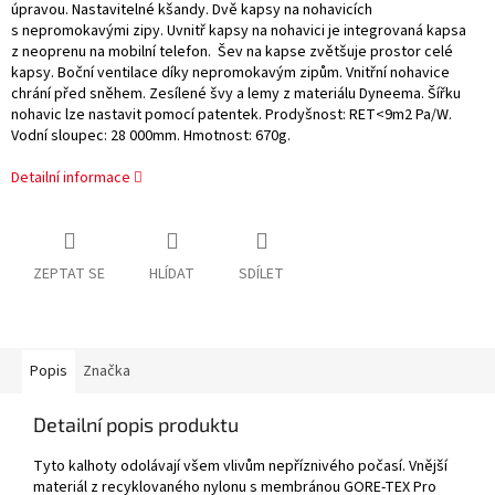
úpravou. Nastavitelné kšandy. Dvě kapsy na nohavicích
s nepromokavými zipy. Uvnitř kapsy na nohavici je integrovaná kapsa
z neoprenu na mobilní telefon. Šev na kapse zvětšuje prostor celé
kapsy. Boční ventilace díky nepromokavým zipům. Vnitřní nohavice
chrání před sněhem. Zesílené švy a lemy z materiálu Dyneema. Šířku
nohavic lze nastavit pomocí patentek. Prodyšnost: RET<9m2 Pa/W.
Vodní sloupec: 28 000mm. Hmotnost: 670g.
Detailní informace
ZEPTAT SE
HLÍDAT
SDÍLET
Popis
Značka
Detailní popis produktu
Tyto kalhoty odolávají všem vlivům nepříznivého počasí. Vnější
materiál z recyklovaného nylonu s membránou GORE-TEX Pro