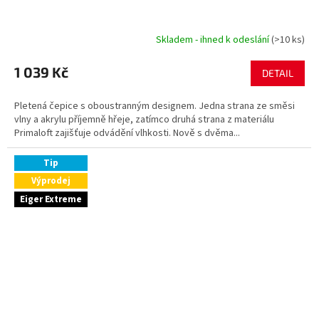
Skladem - ihned k odeslání
(>10 ks)
1 039 Kč
DETAIL
Pletená čepice s oboustranným designem. Jedna strana ze směsi
vlny a akrylu příjemně hřeje, zatímco druhá strana z materiálu
Primaloft zajišťuje odvádění vlhkosti. Nově s dvěma...
Tip
Výprodej
Eiger Extreme