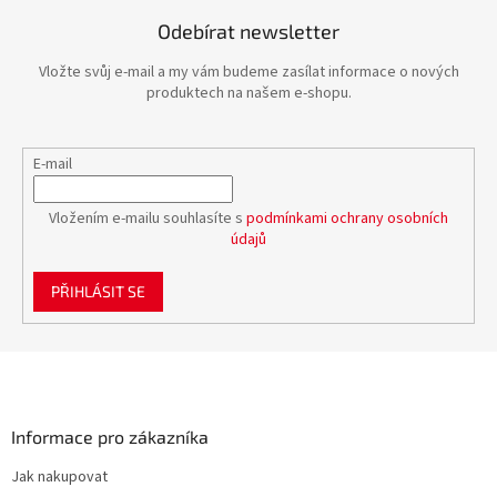
Odebírat newsletter
Vložte svůj e-mail a my vám budeme zasílat informace o nových
produktech na našem e-shopu.
E-mail
Vložením e-mailu souhlasíte s
podmínkami ochrany osobních
údajů
PŘIHLÁSIT SE
Z
á
p
a
Informace pro zákazníka
t
Jak nakupovat
í