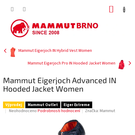
Přejít
NÁKUP
na
obsah
KOŠÍK
Mammut Eigerjoch IN Hybrid Vest Women
Mammut Eigerjoch Pro IN Hooded Jacket Women
Mammut Eigerjoch Advanced IN
Hooded Jacket Women
Výprodej
Mammut Outlet
Eiger Extreme
Průměrné
Neohodnoceno
Podrobnosti hodnocení
Značka:
Mammut
hodnocení
produktu
je
0,0