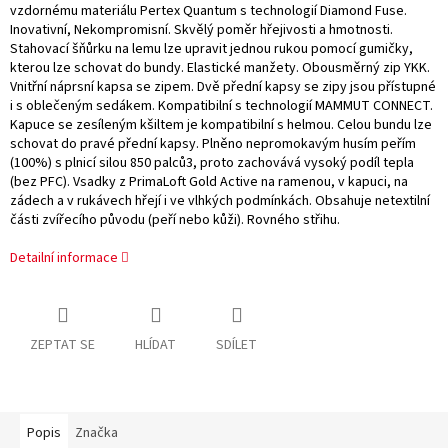
vzdornému materiálu Pertex Quantum s technologií Diamond Fuse.
Inovativní, Nekompromisní. Skvělý poměr hřejivosti a hmotnosti.
Stahovací šňůrku na lemu lze upravit jednou rukou pomocí gumičky,
kterou lze schovat do bundy. Elastické manžety. Obousměrný zip YKK.
Vnitřní náprsní kapsa se zipem. Dvě přední kapsy se zipy jsou přístupné
i s oblečeným sedákem. Kompatibilní s technologií MAMMUT CONNECT.
Kapuce se zesíleným kšiltem je kompatibilní s helmou. Celou bundu lze
schovat do pravé přední kapsy. Plněno nepromokavým husím peřím
(100%) s plnicí silou 850 palců3, proto zachovává vysoký podíl tepla
(bez PFC). Vsadky z PrimaLoft Gold Active na ramenou, v kapuci, na
zádech a v rukávech hřejí i ve vlhkých podmínkách. Obsahuje netextilní
části zvířecího původu (peří nebo kůži). Rovného střihu.
Detailní informace
ZEPTAT SE
HLÍDAT
SDÍLET
Popis
Značka