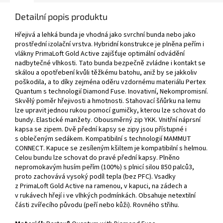
Detailní popis produktu
Hřejivá a lehká bunda je vhodná jako svrchní bunda nebo jako
prostřední izolační vrstva. Hybridní konstrukce je plněna peřím i
vlákny PrimaLoft Gold Active zajišťuje optimální odvádění
nadbytečné vlhkosti. Tato bunda bezpečně zvládne i kontakt se
skálou a opotřebení kvůli těžkému batohu, aniž by se jakkoliv
poškodila, a to díky zejména oděru vzdornému materiálu Pertex
Quantum s technologií Diamond Fuse. Inovativní, Nekompromisní.
Skvělý poměr hřejivosti a hmotnosti. Stahovací šňůrku na lemu
lze upravit jednou rukou pomocí gumičky, kterou lze schovat do
bundy. Elastické manžety. Obousměrný zip YKK. Vnitřní náprsní
kapsa se zipem. Dvě přední kapsy se zipy jsou přístupné i
s oblečeným sedákem. Kompatibilní s technologií MAMMUT
CONNECT. Kapuce se zesíleným kšiltem je kompatibilní s helmou.
Celou bundu lze schovat do pravé přední kapsy. Plněno
nepromokavým husím peřím (100%) s plnicí silou 850 palců3,
proto zachovává vysoký podíl tepla (bez PFC). Vsadky
z PrimaLoft Gold Active na ramenou, v kapuci, na zádech a
v rukávech hřejí i ve vlhkých podmínkách. Obsahuje netextilní
části zvířecího původu (peří nebo kůži). Rovného střihu.