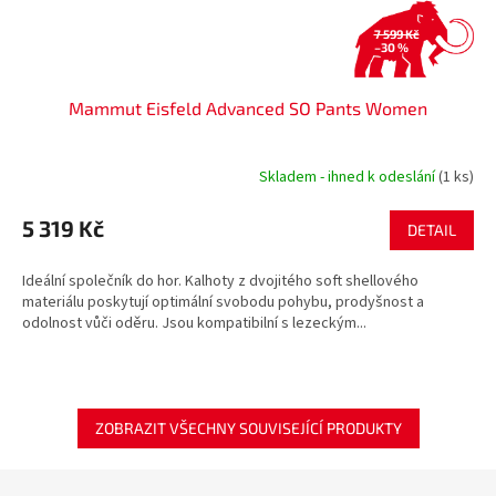
7 599 Kč
–30 %
Mammut Eisfeld Advanced SO Pants Women
Skladem - ihned k odeslání
(1 ks)
5 319 Kč
DETAIL
Ideální společník do hor. Kalhoty z dvojitého soft shellového
materiálu poskytují optimální svobodu pohybu, prodyšnost a
odolnost vůči oděru. Jsou kompatibilní s lezeckým...
ZOBRAZIT VŠECHNY SOUVISEJÍCÍ PRODUKTY