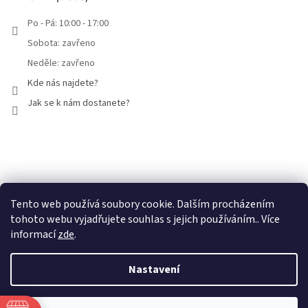
Po - Pá: 10:00 - 17:00
Sobota: zavřeno
Neděle: zavřeno
Kde nás najdete?
Jak se k nám dostanete?
Facebook
Tento web používá soubory cookie. Dalším procházením
tohoto webu vyjadřujete souhlas s jejich používáním.. Více
informací
zde
.
Nastavení
Vytvořil Shoptet