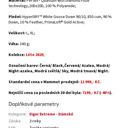
Materiál:
Pertex® Quantum with Diamond Fuse
technology,20Dx20D,
100 % Polyamide;
Plnění:
HyperDRY™ White Goose Down 90/10, 850 cuin, 90 %
Down, 10 % Feather, PrimaLoft® Gold Active;
Velikost:
L, XL;
Váha:
340 g;
Kolekce:
Léto 2025
;
Označení barev: Černá/ Black,Červená/ Azalea, Modrá/
Night-azalea, Modrá světlá/ Sky, Modrá tmavá/ Night.
Standardní cena v Mammut prodejně:
11 999,- Kč
.
Nejnižší cena za posledních 30 dní byla:
7199,- Kč
(
-40%
).
Doplňkové parametry
Kategorie
:
Eiger Extreme - Dámské
Záruka
:
2 roky