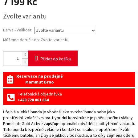
7 199 Kč
Měrná
Zvolte variantu
cena:
Barva - Velikost
Můžeme doručit do:
Zvolte variantu
Přidat do košíku
Rezervace na prodejně
Mammut Brno
Telefonická objednávka
+420 728 061 664
Hřejivá a lehká bunda je vhodná jako svrchní bunda nebo jako
prostřední izolační vrstva. Hybridní konstrukce je plněna peřím i vlákny
PrimaLoft Gold Active zajišťuje optimální odvádění nadbytečné vlhkosti.
Tato bunda bezpečně zvládne i kontakt se skálou a opotřebení kvůli
těžkému batohu, aniž by se jakkoliv poškodila, a to díky zejména oděru