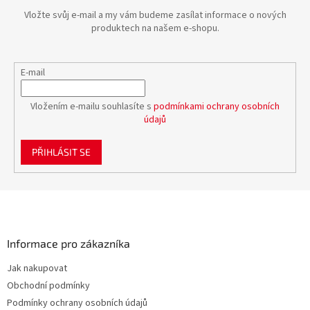
Vložte svůj e-mail a my vám budeme zasílat informace o nových
produktech na našem e-shopu.
E-mail
Vložením e-mailu souhlasíte s
podmínkami ochrany osobních
údajů
PŘIHLÁSIT SE
Z
á
p
a
Informace pro zákazníka
t
Jak nakupovat
í
Obchodní podmínky
Podmínky ochrany osobních údajů