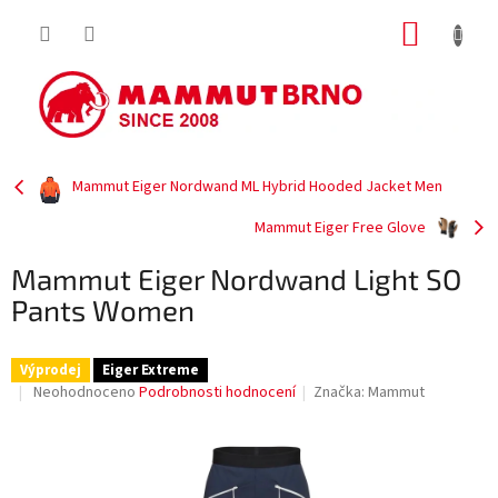
Přejít
NÁKUP
na
obsah
KOŠÍK
Mammut Eiger Nordwand ML Hybrid Hooded Jacket Men
Mammut Eiger Free Glove
Mammut Eiger Nordwand Light SO
Pants Women
Výprodej
Eiger Extreme
Průměrné
Neohodnoceno
Podrobnosti hodnocení
Značka:
Mammut
hodnocení
produktu
je
0,0
z