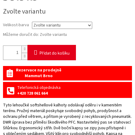
Měrná
Zvolte variantu
cena:
Velikost-barva
Můžeme doručit do:
Zvolte variantu
Přidat do košíku
Rezervace na prodejně
Mammut Brno
Telefonická objednávka
+420 728 061 664
Tyto lehoučké softshellové kalhoty odolávají oděru i v kamenitém
terénu. Pružný materiál poskytuje svobodný pohyb, prodyšnost a
ochranu před větrem, a přitom je vyrobený z recyklovaných pneumatik.
DWR úprava bez příměsi škodlivého PFC. Nastavitelný pas se stahovací
šňůrkou. Ergonomický střih. Dvě boční kapsy se zipy jsou přístupné i
s oblečeným sedákem. Všitý klín pro svobodnější pohyb. Kapsa na