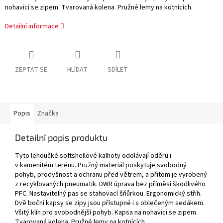
nohavici se zipem. Tvarovaná kolena. Pružné lemy na kotnících.
Detailní informace
ZEPTAT SE
HLÍDAT
SDÍLET
Popis
Značka
Detailní popis produktu
Tyto lehoučké softshellové kalhoty odolávají oděru i
v kamenitém terénu. Pružný materiál poskytuje svobodný
pohyb, prodyšnost a ochranu před větrem, a přitom je vyrobený
z recyklovaných pneumatik. DWR úprava bez příměsi škodlivého
PFC. Nastavitelný pas se stahovací šňůrkou. Ergonomický střih.
Dvě boční kapsy se zipy jsou přístupné i s oblečeným sedákem.
Všitý klín pro svobodnější pohyb. Kapsa na nohavici se zipem.
Tvarovaná kolena. Pružné lemy na kotnících.