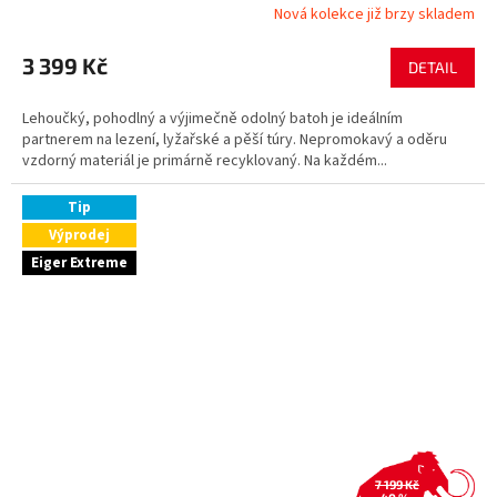
Nová kolekce již brzy skladem
3 399 Kč
DETAIL
Lehoučký, pohodlný a výjimečně odolný batoh je ideálním
partnerem na lezení, lyžařské a pěší túry. Nepromokavý a oděru
vzdorný materiál je primárně recyklovaný. Na každém...
Tip
Výprodej
Eiger Extreme
7 199 Kč