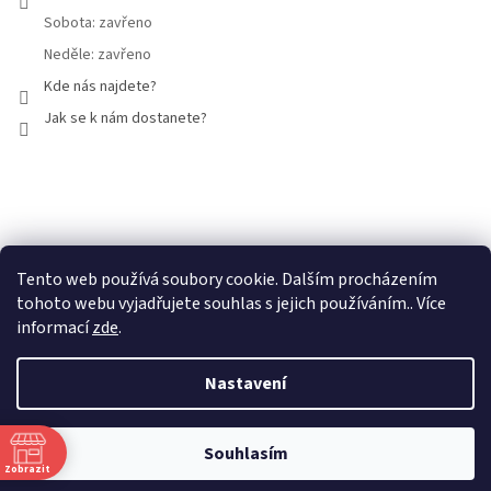
Sobota: zavřeno
Neděle: zavřeno
Kde nás najdete?
Jak se k nám dostanete?
Facebook
Tento web používá soubory cookie. Dalším procházením
tohoto webu vyjadřujete souhlas s jejich používáním.. Více
informací
zde
.
Nastavení
Vytvořil Shoptet
Souhlasím
Copyright 2026
Mammut Brno
. Všechna práva vyhrazena.
Zobrazit