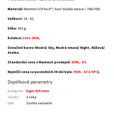
Materiál:
Mammut SOFtech™,
basf double weave / 70Dx70D
;
Velikost:
34 - 42;
Váha:
283 g;
Kolekce:
Léto 2026
;
Označení barev: Modrá/ Sky, Modrá tmavá/ Night, Růžová/
Azalea.
Standardní cena v Mammut prodejně:
5599,- Kč
.
Nejnižší cena za posledních 30 dní byla:
3919,- Kč
(
-30%
).
Doplňkové parametry
Kategorie
:
Eiger Extreme
Záruka
:
2 roky
EAN
:
Zvolte variantu