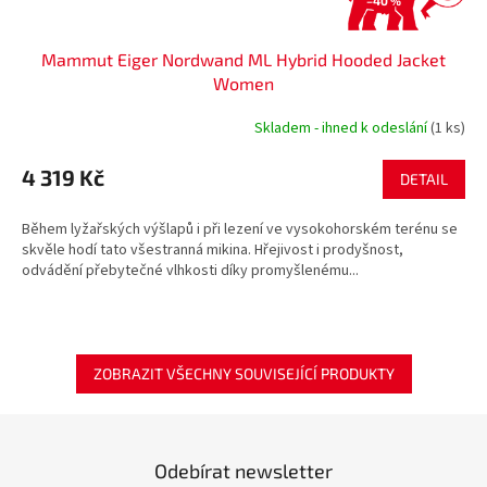
–40 %
Mammut Eiger Nordwand ML Hybrid Hooded Jacket
Women
Skladem - ihned k odeslání
(1 ks)
4 319 Kč
DETAIL
Během lyžařských výšlapů i při lezení ve vysokohorském terénu se
skvěle hodí tato všestranná mikina. Hřejivost i prodyšnost,
odvádění přebytečné vlhkosti díky promyšlenému...
ZOBRAZIT VŠECHNY SOUVISEJÍCÍ PRODUKTY
Odebírat newsletter