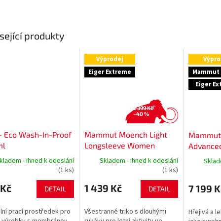
sející produkty
Výprodej
Výpro
Eiger Extreme
Mammut 
Eiger E
2 399 Kč
–40 %
- Eco Wash-In-Proof
Mammut Moench Light
Mammut 
ml
Longsleeve Women
Advance
Jacket 
kladem - ihned k odeslání
Skladem - ihned k odeslání
Sklad
(1 ks)
(1 ks)
 Kč
1 439 Kč
7 199 K
DETAIL
DETAIL
lní prací prostředek pro
Všestranné triko s dlouhými
Hřejivá a l