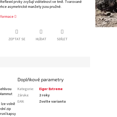
 Reflexní prvky zvyšují viditelnost ve tmě. Tvarované
Lehce asymetrické manžety jsou pružné.
informace
ZEPTAT SE
HLÍDAT
SDÍLET
Doplňkové parametry
ehlivou
Kategorie
:
Eiger Extreme
u Mammut
Záruka
:
2 roky
EAN
:
Zvolte variantu
 lze volně
dní zip
prsní kapsy