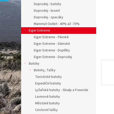
n
Doprodej - batohy
e
Doprodej - lezení
l
Doprodej - spacáky
Mammut Outlet - 40% až -70%
Eiger Extreme
Eiger Extreme - Pánské
Eiger Extreme - Dámské
Eiger Extreme - Doplňky
Eiger Extreme - Doprodej
Batohy
Batohy, Tašky
Turistické batohy
Expediční batohy
Lyžařské batohy - Skialp a Freeride
Lavinové batohy
Městské batohy
Cestovní tašky