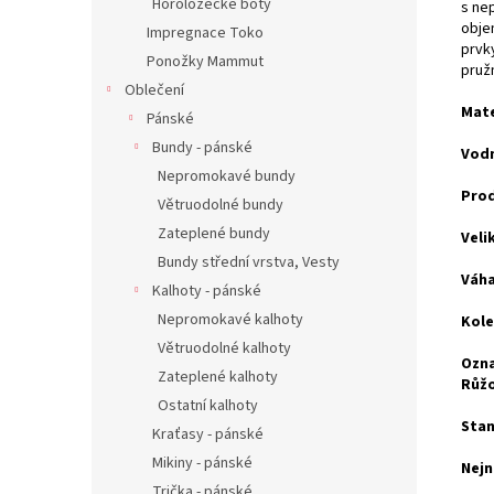
Horolozecké boty
s ne
obje
Impregnace Toko
prvk
Ponožky Mammut
pruž
Oblečení
Mate
Pánské
Bundy - pánské
Vodn
Nepromokavé bundy
Pro
Větruodolné bundy
Zateplené bundy
Veli
Bundy střední vrstva, Vesty
Váha
Kalhoty - pánské
Nepromokavé kalhoty
Kole
Větruodolné kalhoty
Ozna
Zateplené kalhoty
Růžo
Ostatní kalhoty
Stan
Kraťasy - pánské
Mikiny - pánské
Nejn
Trička - pánské