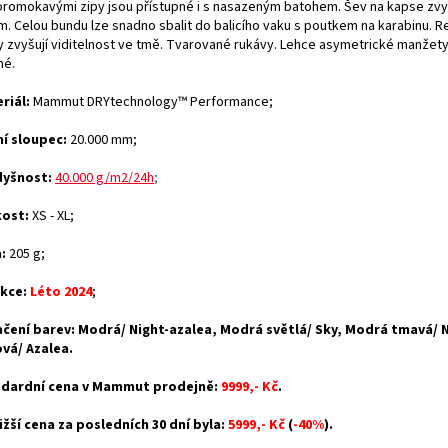
promokavými zipy jsou přístupné i s nasazeným batohem. Šev na kapse zvyš
m. Celou bundu lze snadno sbalit do balicího vaku s poutkem na karabinu. Re
y zvyšují viditelnost ve tmě. Tvarované rukávy. Lehce asymetrické manžety
né.
riál:
Mammut DRYtechnology™ Performance
;
í sloupec:
20.000 mm;
dyšnost:
40.000 g/m2/24h
;
kost:
XS - XL;
:
205 g;
kce:
Léto 2024
;
čení barev: Modrá/ Night-azalea, Modrá světlá/ Sky, Modrá tmavá/ N
vá/ Azalea.
dardní cena v Mammut prodejně:
9999,- Kč
.
ižší cena za posledních 30 dní byla:
5999,- Kč
(
-40%
).