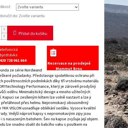
elikost
oručit do:
Zvolte variantu
Přidat do košíku
elefonická
bjednávka
420 728 061 664
Rezervace na prodejně
Mammut Brno
 bunda ze série Nordwand
eškeré požadavky. Představuje spolehlivou ochranu při
h povětrnostních podmínkách díky tří vrstvému materiálu
RYtechnology Performance, který je zároveň prodyšný
vůči oděru. Minimalistický design a mnoho užitečných
í. Kapuci se zesíleným kiltem lze volně nastavit a lze ji
 přetáhnout přes helmu. Nepromokavý obousměrný
p YKK VISLON usnadňuje oblékání sedáku. Vysoce kvalitní
rady. Vnější náprsní kapsy s nepromokavými zipy jsou
 i s nasazeným batohem. Šev na kapse zvyšuje její objem.
du lze snadno sbalit do balicího vaku s poutkem na