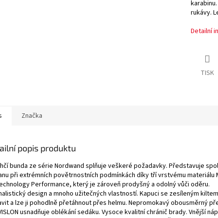
karabinu.
rukávy. 
Detailní 
TISK
s
Značka
ailní popis produktu
ehčí bunda ze série Nordwand splňuje veškeré požadavky. Představuje spol
anu při extrémních povětrnostních podmínkách díky tří vrstvému materiál
echnology Performance, který je zároveň prodyšný a odolný vůči oděru.
malistický design a mnoho užitečných vlastností. Kapuci se zesíleným kiltem
avit a lze ji pohodlně přetáhnout přes helmu. Nepromokavý obousměrný pře
VISLON usnadňuje oblékání sedáku. Vysoce kvalitní chránič brady. Vnější ná