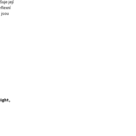
uje její
flexní
 jsou
ight,