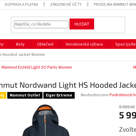
DOPRAVA A PLATBA
ZÁKAZNICKÉ ÚČTY
PRODEJNA MAMMUT BR
HLEDAT
hy
Boty
Oblečení
Horolezecká výbava
Spací pytle
HS Hooded Jacket Women
Mammut Eisfeld Light SO Pants Women
M
mut Nordwand Light HS Hooded Jac
Průměrné
Neohodnoceno
Podrobnosti h
ej
Mammut Outlet
Eiger Extreme
hodnocení
produktu
9 999 Kč
je
5 9
0,0
z
Měrná
Zvolt
5
cena:
hvězdiček.