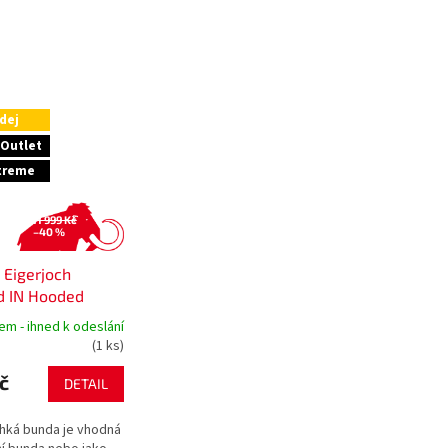
dej
Outlet
xtreme
11 999 Kč
–40 %
Eigerjoch
d IN Hooded
Women
em - ihned k odeslání
(1 ks)
č
DETAIL
ehká bunda je vhodná