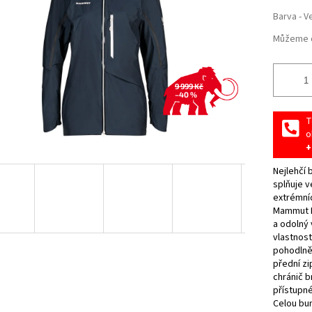
Barva - V
Můžeme d
9 999 Kč
–40 %
T
o
+
Nejlehčí
splňuje v
extrémníc
Mammut D
a odolný 
vlastnost
pohodlně
přední zi
chránič b
přístupné
Celou bun