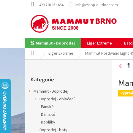
Přejít
+420 728 061 664
info@eshop-outdoor.com
na
obsah
Eiger Extreme
Bato
Mammut - Doprodej
Domů
Eiger Extreme
Mammut Nordwand Light 
P
o
Přeskočit
s
Kategorie
kategorie
Mam
t
r
Mammut - Doprodej
Výprod
a
Doprodej - oblečení
n
Pánské
n
í
Dámské
p
Doplňky
a
Doprodej - boty