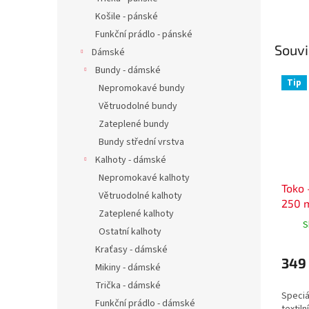
Košile - pánské
Funkční prádlo - pánské
Souvi
Dámské
Bundy - dámské
Tip
Nepromokavé bundy
Větruodolné bundy
Zateplené bundy
Bundy střední vrstva
Kalhoty - dámské
Nepromokavé kalhoty
Toko 
Větruodolné kalhoty
250 
Zateplené kalhoty
S
Ostatní kalhoty
Kraťasy - dámské
349
Mikiny - dámské
Trička - dámské
Speciá
Funkční prádlo - dámské