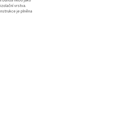
ní bunda nebo jako
izolační vrstva.
onstrukce je plněna
kny PrimaLoft Gold
ťuje optimální...