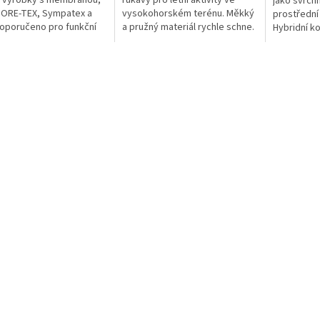
ní výrobky s membránou,
rukávy pro letní aktivity ve
jako svrch
GORE-TEX, Sympatex a
vysokohorském terénu. Měkký
prostřední 
Doporučeno pro funkční
a pružný materiál rychle schne.
Hybridní k
ály. Aktivizuje a udržuje
Vzdušná struktura na zádech
peřím i vlá
 GORE-TEX, Sympatex....
dokonale chladí.
Active zajiš
Antibakteriální...