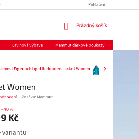
NO
MOJE OBJEDNÁVKA
Přihlášení
NÁKUPNÍ
Prázdný košík
KOŠÍK
Lavinová výbava
Mammut dárkové poukazy
Prodej
ammut Eigerjoch Light IN Hooded Jacket Women
ket Women
odnocení
Značka:
Mammut
–40 %
99 Kč
e variantu