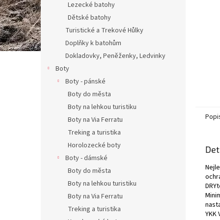
Lezecké batohy
Dětské batohy
Turistické a Trekové Hůlky
Doplňky k batohům
Dokladovky, Peněženky, Ledvinky
Boty
Boty - pánské
Boty do města
Boty na lehkou turistiku
Popi
Boty na Via Ferratu
Treking a turistika
Horolozecké boty
Det
Boty - dámské
Nejl
Boty do města
ochr
Boty na lehkou turistiku
DRYt
Mini
Boty na Via Ferratu
nast
Treking a turistika
YKK 