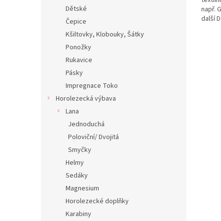
textil
Dětské
např. 
další 
Čepice
materi
Kšiltovky, Klobouky, Šátky
funkce
Ponožky
Rukavice
Pásky
Impregnace Toko
Horolezecká výbava
Lana
Jednoduchá
Poloviční/ Dvojitá
Smyčky
Helmy
Sedáky
Magnesium
Horolezecké doplňky
Karabiny