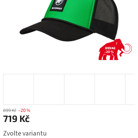
899 Kč
–20 %
899 Kč
–20 %
719 Kč
Měrná
Zvolte variantu
cena: