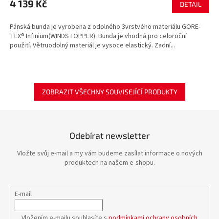
4 139 Kč
DETAIL
Pánská bunda je vyrobena z odolného 3vrstvého materiálu GORE-
TEX® Infinium(WINDSTOPPER). Bunda je vhodná pro celoroční
použití. Větruodolný materiál je vysoce elastický. Zadní...
ZOBRAZIT VŠECHNY SOUVISEJÍCÍ PRODUKTY
Odebírat newsletter
Vložte svůj e-mail a my vám budeme zasílat informace o nových
produktech na našem e-shopu.
E-mail
Vložením e-mailu souhlasíte s
podmínkami ochrany osobních