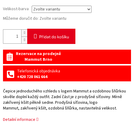
Velikost-barva
Můžeme doručit do:
Zvolte variantu
Přidat do košíku
Rezervace na prodejně
Mammut Brno
Telefonická objednávka
+420 728 061 664
Čepice jednoduchého vzhledu s logem Mammut a ozdobnou šňůrkou
skvěle doplní každý outfit. Zadní část je z prodyšné síťoviny. Mírně
zakřivený kšilt pěkně sedne. Prodyšná síťovina, logo
Mammut, zakřivený kšilt, ozdobná šňůrka, nastavitelná velikost.
Detailní informace