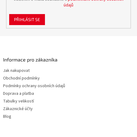
údajů
PŘIHLÁSIT SE
Z
á
p
a
Informace pro zákazníka
t
Jak nakupovat
í
Obchodní podmínky
Podmínky ochrany osobních údajů
Doprava a platba
Tabulky velikostí
Zákaznické účty
Blog