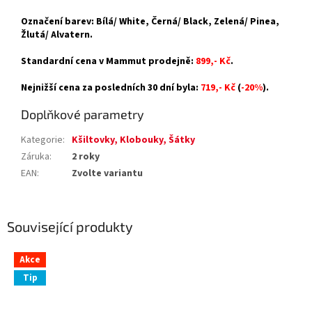
Označení barev: Bílá/ White, Černá/ Black, Zelená/ Pinea,
Žlutá/ Alvatern.
Standardní cena v Mammut prodejně:
899,- Kč
.
Nejnižší cena za posledních 30 dní byla:
719,- Kč
(
-20%
).
Doplňkové parametry
Kategorie
:
Kšiltovky, Klobouky, Šátky
Záruka
:
2 roky
EAN
:
Zvolte variantu
Související produkty
Akce
Tip