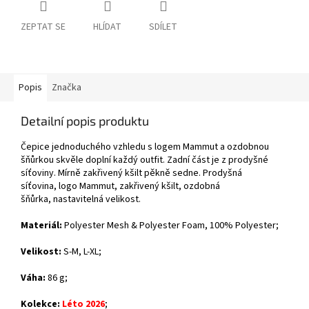
ZEPTAT SE
HLÍDAT
SDÍLET
Popis
Značka
Detailní popis produktu
Čepice jednoduchého vzhledu s logem Mammut a ozdobnou
šňůrkou skvěle doplní každý outfit. Zadní část je z prodyšné
síťoviny. Mírně zakřivený kšilt pěkně sedne. Prodyšná
síťovina, logo Mammut, zakřivený kšilt, ozdobná
šňůrka, nastavitelná velikost.
Materiál:
Polyester Mesh & Polyester Foam,
100% Polyester
;
Velikost:
S-M, L-XL;
Váha:
86 g;
Kolekce:
Léto 2026
;