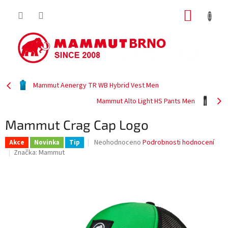
Přejít
NÁKUP
na
obsah
KOŠÍK
Mammut Aenergy TR WB Hybrid Vest Men
Mammut Alto Light HS Pants Men
Mammut Crag Cap Logo
Průměrné
Neohodnoceno
Podrobnosti hodnocení
Akce
Novinka
Tip
hodnocení
Značka:
Mammut
produktu
je
0,0
z
5
hvězdiček.