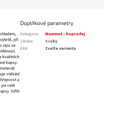
Doplňkové parametry
 chladem,
Kategorie
:
Mammut - Doprodej
výletě, při
Záruka
:
2 roky
 zipu se
EAN
:
Zvolte variantu
vléknout.
 kvalitních
ané kapsy.
materiál
uje stékání
 hřejivost a
y po celé
apsy. Střih: