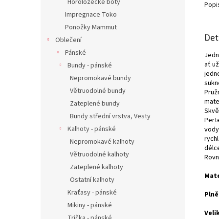
Horolozecké boty
Popi
Impregnace Toko
Ponožky Mammut
Det
Oblečení
Pánské
Jedn
ať už
Bundy - pánské
jedn
Nepromokavé bundy
sukn
Větruodolné bundy
Pruž
mate
Zateplené bundy
Skvě
Bundy střední vrstva, Vesty
Pert
Kalhoty - pánské
vody,
rych
Nepromokavé kalhoty
délce
Větruodolné kalhoty
Rovn
Zateplené kalhoty
Mate
Ostatní kalhoty
Kraťasy - pánské
Plně
Mikiny - pánské
Veli
Trička - pánské