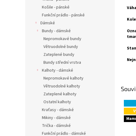
Košile - pánské
Váha
Funkční prádlo - pánské
Kole
Dámské
Bundy - dámské
Ozna
tmav
Nepromokavé bundy
Větruodolné bundy
Stan
Zateplené bundy
Nejn
Bundy střední vrstva
Kalhoty - dámské
Nepromokavé kalhoty
Větruodolné kalhoty
Souvi
Zateplené kalhoty
Ostatní kalhoty
Kraťasy - dámské
V
Mikiny - dámské
Mamm
Trička - dámské
Funkční prádlo - dámské