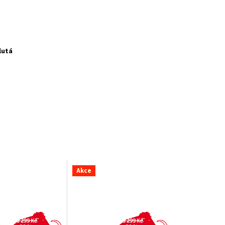
lutá
Akce
3 299 Kč
3 299 Kč