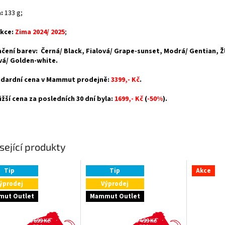
:
133 g;
kce:
Zima 2024/ 2025
;
čení barev: Černá/ Black, Fialová/ Grape-sunset, Modrá/ Gentian, Ž
á/ Golden-white.
dardní cena v Mammut prodejně:
3399,- Kč
.
ižší cena za posledních 30 dní byla:
1699,- Kč
(
-50%
).
sející produkty
Tip
Tip
Akce
ýprodej
Výprodej
ut Outlet
Mammut Outlet
3 699 Kč
5 499 Kč