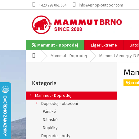
Přejít
+420 728 061 664
info@eshop-outdoor.com
na
obsah
Eiger Extreme
Bato
Mammut - Doprodej
Domů
Mammut - Doprodej
Mammut Aenergy IN 
P
Mam
o
Přeskočit
s
Kategorie
kategorie
Výprod
t
r
Mammut - Doprodej
a
Doprodej - oblečení
n
Pánské
n
í
Dámské
p
Doplňky
a
Doprodej - boty