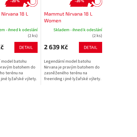
–20 %
–20 %
Nirvana 18 L
Mammut Nirvana 18 L
Women
em - ihned k odeslání
Skladem - ihned k odeslání
(2 ks)
(2 ks)
Kč
2 639 Kč
DETAIL
DETAIL
í model batohu
Legendární model batohu
 pravým batohem do
Nirvana je pravým batohem do
ho terénu na
zasněženého terénu na
 jiné lyžařské výlety.
freeriding i jiné lyžařské výlety.
 batoh s dobrým
Všestranný batoh s dobrým
ím zejména do
uspořádáním zejména do
zimních...