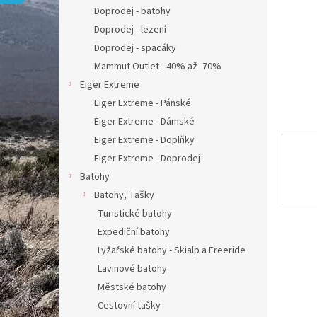
n
Doprodej - batohy
e
Doprodej - lezení
l
Doprodej - spacáky
Mammut Outlet - 40% až -70%
Eiger Extreme
Eiger Extreme - Pánské
Eiger Extreme - Dámské
Eiger Extreme - Doplňky
Eiger Extreme - Doprodej
Batohy
Batohy, Tašky
Turistické batohy
Expediční batohy
Lyžařské batohy - Skialp a Freeride
Lavinové batohy
Městské batohy
Cestovní tašky