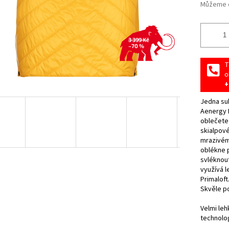
Můžeme d
3 399 Kč
–70 %
T
o
+
Jedna suk
Aenergy I
oblečete
skialpov
mrazivém
oblékne p
svléknou
využívá l
Primaloft
Skvěle po
Velmi le
technolog