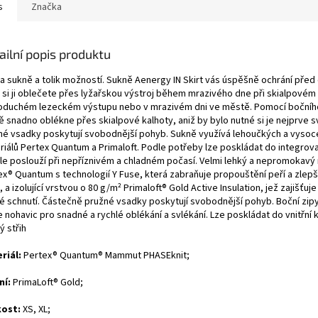
s
Značka
ailní popis produktu
a sukně a tolik možností. Sukně Aenergy IN Skirt vás úspěšně ochrání před
 si ji oblečete přes lyžařskou výstroj během mrazivého dne při skialpovém 
oduchém lezeckém výstupu nebo v mrazivém dni ve městě. Pomocí bočního
ě snadno oblékne přes skialpové kalhoty, aniž by bylo nutné si je nejprve s
né vsadky poskytují svobodnější pohyb. Sukně využívá lehoučkých a vysoce
riálů Pertex Quantum a Primaloft. Podle potřeby lze poskládat do integrov
le poslouží při nepříznivém a chladném počasí. Velmi lehký a nepromokavý 
ex® Quantum s technologií Y Fuse, která zabraňuje propouštění peří a zlepš
 a izolující vrstvou o 80 g/m² Primaloft® Gold Active Insulation, jež zajišťuje
lé schnutí. Částečně pružné vsadky poskytují svobodnější pohyb. Boční zip
 nohavic pro snadné a rychlé oblékání a svlékání. Lze poskládat do vnitřní k
ý střih
riál:
Pertex® Quantum® Mammut PHASEknit;
ní:
PrimaLoft® Gold;
kost:
XS, XL;