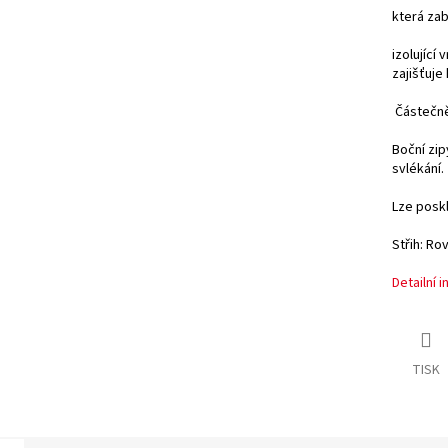
která zab
izolující
zajišťuje 
Částečně
Boční zip
svlékání.
Lze poskl
Střih: Rov
Detailní 
TISK