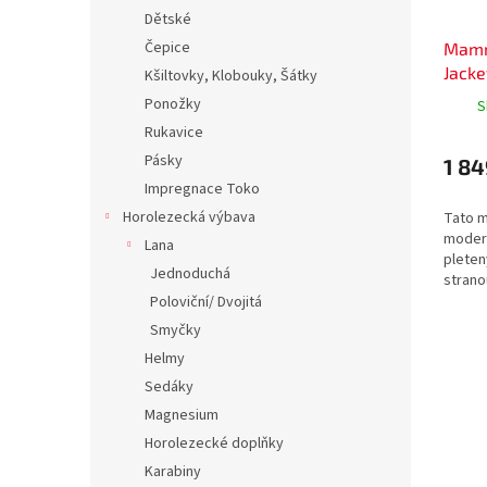
Dětské
Čepice
Mamm
Jack
Kšiltovky, Klobouky, Šátky
Ponožky
S
Rukavice
Pásky
1 84
Impregnace Toko
Horolezecká výbava
Tato m
moder
Lana
pletený
Jednoduchá
strano
vnějšk
Poloviční/ Dvojitá
klokan
Smyčky
poskytu
Helmy
Sedáky
Magnesium
Horolezecké doplňky
Karabiny