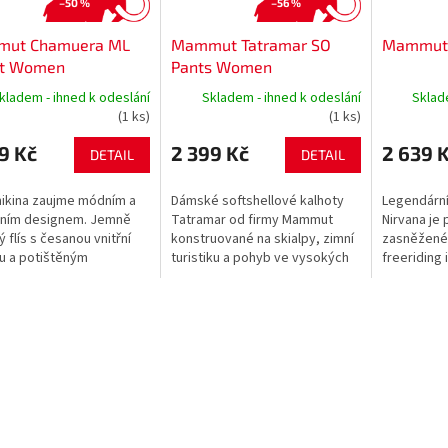
–50 %
–56 %
ut Chamuera ML
Mammut Tatramar SO
Mammut 
et Women
Pants Women
kladem - ihned k odeslání
Skladem - ihned k odeslání
Sklad
(1 ks)
(1 ks)
9 Kč
2 399 Kč
2 639 
DETAIL
DETAIL
ikina zaujme módním a
Dámské softshellové kalhoty
Legendárn
ním designem. Jemně
Tatramar od firmy Mammut
Nirvana je
 flís s česanou vnitřní
konstruované na skialpy, zimní
zasněžené
u a potištěným
turistiku a pohyb ve vysokých
freeriding i
em. Chránič brady. Dvě
horách. Kalhoty jsou velmi
Všestranný
í kapsy. Flatlock švy
odolné, poskytují svobodu
uspořádán
jí ještě...
pohybu a...
zimních...