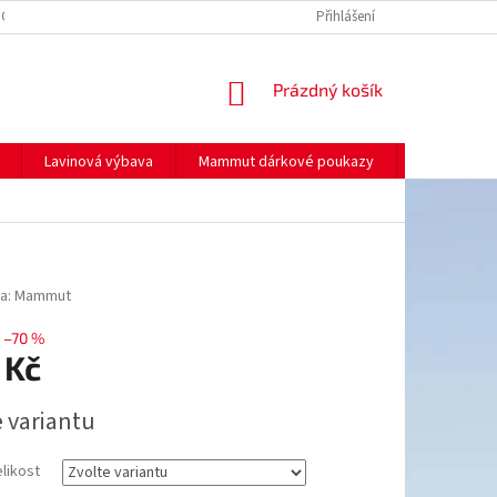
NO
MOJE OBJEDNÁVKA
Přihlášení
NÁKUPNÍ
Prázdný košík
KOŠÍK
Lavinová výbava
Mammut dárkové poukazy
Prodej
a:
Mammut
–70 %
 Kč
e variantu
elikost