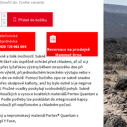
oručit do:
Zvolte variantu
Přidat do košíku
elefonická
bjednávka
420 728 061 664
Rezervace na prodejně
Mammut Brno
ně a tolik možností. Sukně
N Skirt vás úspěšně ochrání před chladem, ať už si ji
 přes lyžařskou výstroj během mrazivého dne při
ém výletě, při jednoduchém lezeckém výstupu nebo v
 dni ve městě. Pomocí bočního zipu se sukně snadno
řes skialpové kalhoty, aniž by bylo nutné si je nejprve
t. Pružné vsadky poskytují svobodnější pohyb. Sukně
ehoučkých a vysoce kvalitních materiálů Pertex Quantum a
. Podle potřeby lze poskládat do integrované kapsy.
slouží při nepříznivém a chladném počasí.
hký a nepromokavý materiál Pertex® Quantum s
ií Y Fuse,