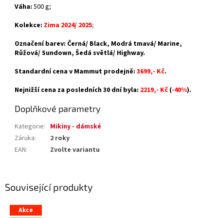
Váha:
500 g;
Kolekce:
Zima 2024/ 2025
;
Označení barev: Černá/ Black, Modrá tmavá/ Marine,
Růžová/ Sundown, Šedá světlá/ Highway.
Standardní cena v Mammut prodejně:
3699,- Kč
.
Nejnižší cena za posledních 30 dní byla:
2219,- Kč
(
-40%
).
Doplňkové parametry
Kategorie
:
Mikiny - dámské
Záruka
:
2 roky
EAN
:
Zvolte variantu
Související produkty
Akce