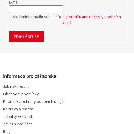
E-mail
Vložením e-mailu souhlasíte s
podmínkami ochrany osobních
údajů
PŘIHLÁSIT SE
Z
á
p
a
Informace pro zákazníka
t
Jak nakupovat
í
Obchodní podmínky
Podmínky ochrany osobních údajů
Doprava a platba
Tabulky velikostí
Zákaznické účty
Blog