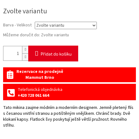
Měrná
Zvolte variantu
cena:
Barva - Velikost
Můžeme doručit do:
Zvolte variantu
Přidat do košíku
Rezervace na prodejně
Mammut Brno
Telefonická objednávka
+420 728 061 664
Tato mikina zaujme módním a moderním designem. Jemně pletený flís
s česanou vnitřní stranou a potištěným vnějškem. Chránič brady. Dvě
klokaní kapsy. Flatlock švy poskytují ještě větší pružnost. Rovného
střihu.