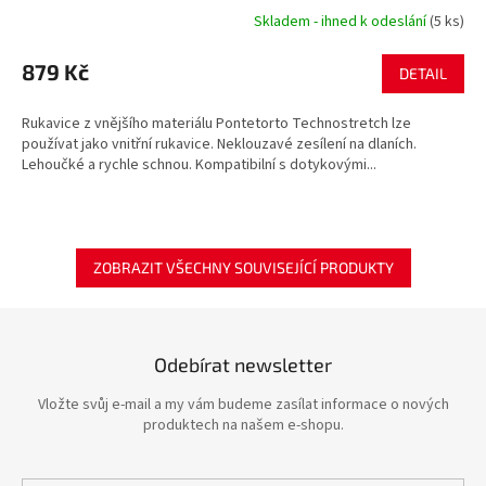
Skladem - ihned k odeslání
(5 ks)
879 Kč
DETAIL
Rukavice z vnějšího materiálu Pontetorto Technostretch lze
používat jako vnitřní rukavice. Neklouzavé zesílení na dlaních.
Lehoučké a rychle schnou. Kompatibilní s dotykovými...
ZOBRAZIT VŠECHNY SOUVISEJÍCÍ PRODUKTY
Odebírat newsletter
Vložte svůj e-mail a my vám budeme zasílat informace o nových
produktech na našem e-shopu.