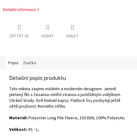
Detailní informace
ZEPTAT SE
HLÍDAT
SDÍLET
Popis
Značka
Detailní popis produktu
Tato mikina zaujme módním a moderním designem. Jemně
pletený flís s česanou vnitřní stranou a potištěným vnějškem.
Chránič brady. Dvě klokaní kapsy. Flatlock švy poskytují ještě
větší pružnost. Rovného střihu.
Materiál:
Polyester Long Pile Fleece, 150 DEN, 100% Polyeste;
Velikost:
XS - L;