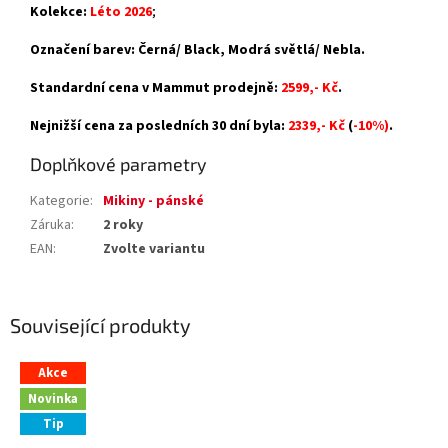
Kolekce:
Léto 2026
;
Označení barev: Černá/ Black, Modrá světlá/ Nebla.
Standardní cena v Mammut prodejně:
25
99,- Kč
.
Nejnižší cena za posledních 30 dní byla:
2339,- Kč
(
-10%)
.
Doplňkové parametry
Kategorie
:
Mikiny - pánské
Záruka
:
2 roky
EAN
:
Zvolte variantu
Související produkty
Akce
Novinka
Tip