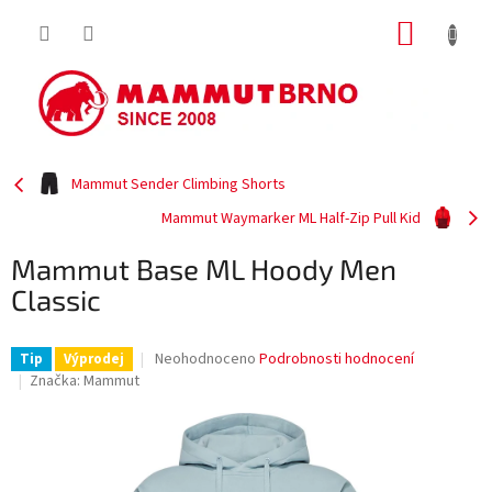
Přejít
NÁKUP
na
obsah
KOŠÍK
Mammut Sender Climbing Shorts
Mammut Waymarker ML Half-Zip Pull Kid
Mammut Base ML Hoody Men
Classic
Průměrné
Neohodnoceno
Podrobnosti hodnocení
Tip
Výprodej
hodnocení
Značka:
Mammut
produktu
je
0,0
z
5