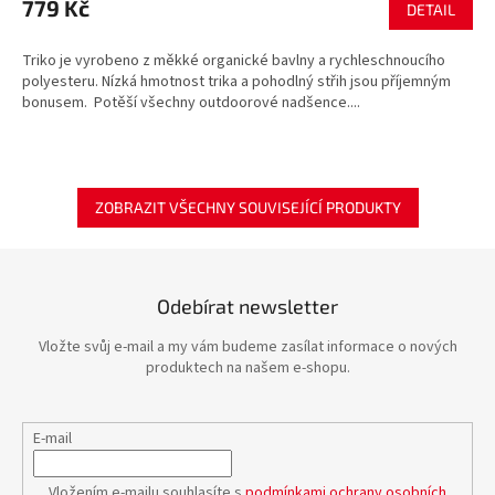
779 Kč
DETAIL
Triko je vyrobeno z měkké organické bavlny a rychleschnoucího
polyesteru. Nízká hmotnost trika a pohodlný střih jsou příjemným
bonusem. Potěší všechny outdoorové nadšence....
ZOBRAZIT VŠECHNY SOUVISEJÍCÍ PRODUKTY
Odebírat newsletter
Vložte svůj e-mail a my vám budeme zasílat informace o nových
produktech na našem e-shopu.
E-mail
Vložením e-mailu souhlasíte s
podmínkami ochrany osobních