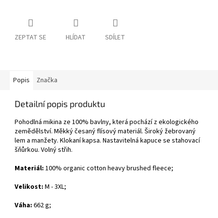
ZEPTAT SE
HLÍDAT
SDÍLET
Popis
Značka
Detailní popis produktu
Pohodlná mikina ze 100% bavlny, která pochází z ekologického
zemědělství. Měkký česaný flísový materiál. Široký žebrovaný
lem a manžety. Klokaní kapsa. Nastavitelná kapuce se stahovací
šňůrkou. Volný střih.
Materiál:
100% organic cotton heavy brushed fleece
;
Velikost:
M - 3XL;
Váha:
662 g;