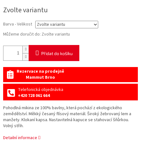
Měrná
Zvolte variantu
cena:
Barva - Velikost
Můžeme doručit do:
Zvolte variantu
Přidat do košíku
Rezervace na prodejně
Mammut Brno
Telefonická objednávka
+420 728 061 664
Pohodlná mikina ze 100% bavlny, která pochází z ekologického
zemědělství. Měkký česaný flísový materiál. Široký žebrovaný lem a
manžety. Klokaní kapsa. Nastavitelná kapuce se stahovací šňůrkou.
Volný střih.
Detailní informace