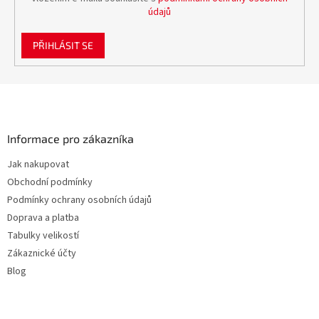
údajů
PŘIHLÁSIT SE
Z
á
p
a
Informace pro zákazníka
t
Jak nakupovat
í
Obchodní podmínky
Podmínky ochrany osobních údajů
Doprava a platba
Tabulky velikostí
Zákaznické účty
Blog