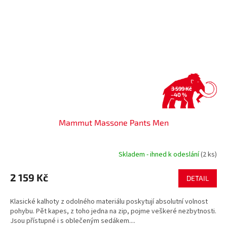
3 599 Kč
–40 %
Mammut Massone Pants Men
Skladem - ihned k odeslání
(2 ks)
2 159 Kč
DETAIL
Klasické kalhoty z odolného materiálu poskytují absolutní volnost
pohybu. Pět kapes, z toho jedna na zip, pojme veškeré nezbytnosti.
Jsou přístupné i s oblečeným sedákem....