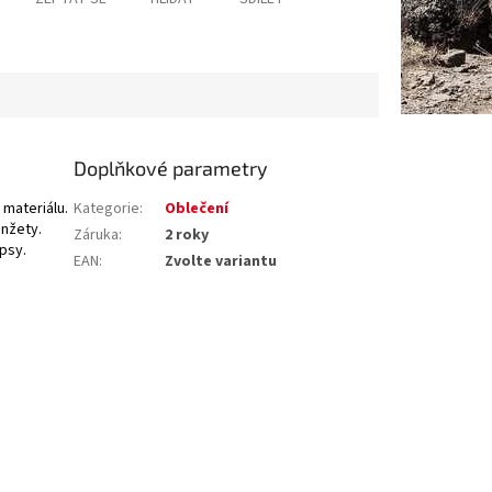
Doplňkové parametry
materiálu.
Kategorie
:
Oblečení
anžety.
Záruka
:
2 roky
psy.
EAN
:
Zvolte variantu