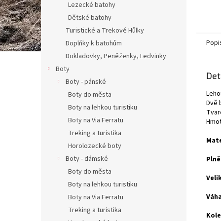
Lezecké batohy
Dětské batohy
Turistické a Trekové Hůlky
Popi
Doplňky k batohům
Dokladovky, Peněženky, Ledvinky
Boty
Det
Boty - pánské
Leho
Boty do města
Dvě 
Boty na lehkou turistiku
Tvar
Boty na Via Ferratu
Hmot
Treking a turistika
Mate
Horolozecké boty
Boty - dámské
Plně
Boty do města
Veli
Boty na lehkou turistiku
Váha
Boty na Via Ferratu
Treking a turistika
Kole