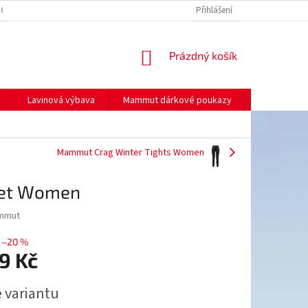
NO
MOJE OBJEDNÁVKA
Přihlášení
NÁKUPNÍ
Prázdný košík
KOŠÍK
Lavinová výbava
Mammut dárkové poukazy
Prodej
Mammut Crag Winter Tights Women
ket Women
mmut
–20 %
9 Kč
e variantu