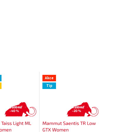
,
Akce
Tip
3 899 Kč
4 399 Kč
–40 %
–20 %
aiss Light ML
Mammut Saentis TR Low
Women
GTX Women