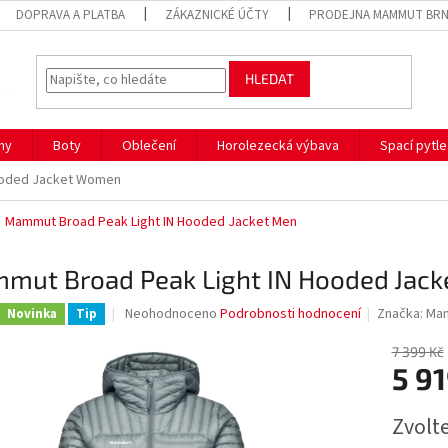
DOPRAVA A PLATBA
ZÁKAZNICKÉ ÚČTY
PRODEJNA MAMMUT BR
HLEDAT
hy
Boty
Oblečení
Horolezecká výbava
Spací pytle
ooded Jacket Women
Mammut Broad Peak Light IN Hooded Jacket Men
mut Broad Peak Light IN Hooded Jac
Průměrné
Neohodnoceno
Podrobnosti hodnocení
Značka:
Ma
Novinka
Tip
hodnocení
produktu
7 399 Kč
je
5 91
0,0
z
Měrná
Zvolt
5
cena:
hvězdiček.