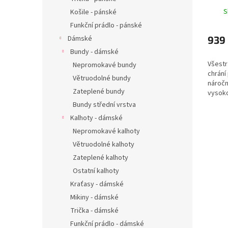
S
Košile - pánské
Funkční prádlo - pánské
939
Dámské
Bundy - dámské
Všestr
Nepromokavé bundy
chrání
Větruodolné bundy
náročn
Zateplené bundy
vysok
podílu
Bundy střední vrstva
Vlhkos
Kalhoty - dámské
Lehouč
Nepromokavé kalhoty
Větruodolné kalhoty
Zateplené kalhoty
Ostatní kalhoty
Kraťasy - dámské
Mikiny - dámské
Trička - dámské
Funkční prádlo - dámské