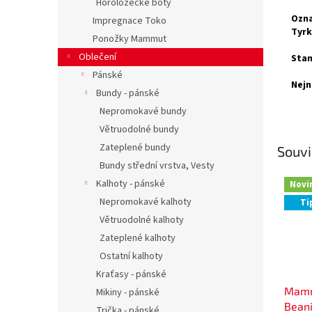
Horolozecké boty
Ozna
Impregnace Toko
Tyrk
Ponožky Mammut
Oblečení
Stan
Pánské
Nejn
Bundy - pánské
Nepromokavé bundy
Větruodolné bundy
Zateplené bundy
Souvi
Bundy střední vrstva, Vesty
Kalhoty - pánské
Novi
Nepromokavé kalhoty
Ti
Větruodolné kalhoty
Zateplené kalhoty
Ostatní kalhoty
Kraťasy - pánské
Mamm
Mikiny - pánské
Bean
Trička - pánské