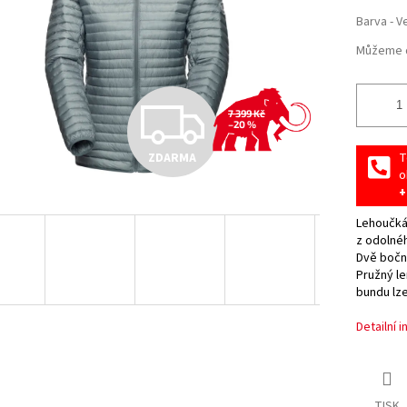
Barva - V
Můžeme d
Z
7 399 Kč
–20 %
ZDARMA
T
D
o
+
Lehoučká
A
z odolné
Dvě boční
Pružný le
R
bundu lze
Detailní 
M
TISK