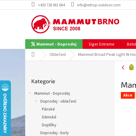
Přejít
+420 728 061 664
info@eshop-outdoor.com
na
obsah
Eiger Extreme
Bato
Mammut - Doprodej
Domů
Oblečení
Mammut Broad Peak Light IN H
P
o
Přeskočit
s
Kategorie
kategorie
Mam
t
r
Mammut - Doprodej
Akce
a
Doprodej - oblečení
n
Pánské
n
í
Dámské
p
Doplňky
a
Doprodej - boty