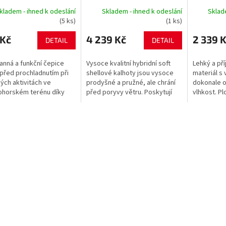
kladem - ihned k odeslání
Skladem - ihned k odeslání
Sklad
(5 ks)
(1 ks)
 Kč
4 239 Kč
2 339 
DETAIL
DETAIL
anná a funkční čepice
Vysoce kvalitní hybridní soft
Lehký a př
 před prochladnutím při
shellové kalhoty jsou vysoce
materiál s
ých aktivitách ve
prodyšné a pružné, ale chrání
dokonale 
ohorském terénu díky
před poryvy větru. Poskytují
vlhkost. Pl
 polyamidových vláken.
pohodlí a volný pohyb. Zesílený
pohodlné a
t se aktivně odvádí.
materiál v sedu, na kolenou...
pod tlakem
ký a...
popruhů....