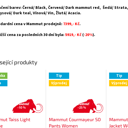
čení barev: Černá/ Black, Červená/ Dark mammut red, Šedá/ Strata
ysová/ Dark teal, Vínová/ Vin, Žlutá/ Acacia.
dardní cena v Mammut prodejně:
7399,- Kč
.
ižší cena za posledních 30 dní byla:
5919,- Kč
(
-20%
).
sející produkty
nka
Tip
Tip
p
Výprodej
Výprodej
1 049 Kč
5 699 Kč
–10 %
–25 %
ut Taiss Light
Mammut Courmayeur SO
Mammut T
ie
Pants Women
Jacket 