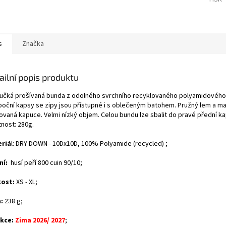
A
s
Značka
ailní popis produktu
učká prošívaná bunda z odolného svrchního recyklovaného polyamidového 
boční kapsy se zipy jsou přístupné i s oblečeným batohem. Pružný lem a m
ovaná kapuce. Velmi nízký objem. Celou bundu lze sbalit do pravé přední ka
nost: 280g.
riá
l:
DRY DOWN - 10Dx10D,
100% Polyamide (recycled)
;
ní:
husí peří 800 cuin 90/10;
kost:
XS - XL;
:
238 g;
kce:
Zima 2026/ 2027
;