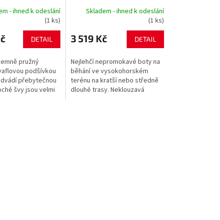
em - ihned k odeslání
Skladem - ihned k odeslání
(1 ks)
(1 ks)
Kč
3 519 Kč
DETAIL
DETAIL
íjemně pružný
Nejlehčí nepromokavé boty na
 vaflovou podšívkou
běhání ve vysokohorském
odvádí přebytečnou
terénu na kratší nebo středně
oché švy jsou velmi
dlouhé trasy. Neklouzavá
 neodírají ramena
podrážka se sklonem 4mm se
 ramenních
přizpůsobí jakémukoliv terénu
a...