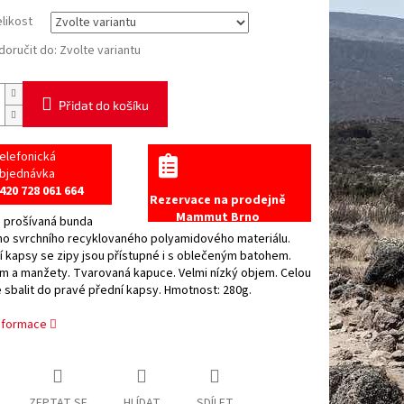
elikost
oručit do:
Zvolte variantu
Přidat do košíku
elefonická
bjednávka
420 728 061 664
Rezervace na prodejně
Mammut Brno
 prošívaná bunda
ho svrchního recyklovaného polyamidového materiálu.
 kapsy se zipy jsou přístupné i s oblečeným batohem.
m a manžety. Tvarovaná kapuce. Velmi nízký objem. Celou
 sbalit do pravé přední kapsy. Hmotnost: 280g.
informace
ZEPTAT SE
HLÍDAT
SDÍLET