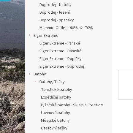
n
Doprodej - batohy
e
Doprodej - lezení
l
Doprodej - spacáky
Mammut Outlet - 40% až -70%
Eiger Extreme
Eiger Extreme - Pánské
Eiger Extreme - Dámské
Eiger Extreme - Doplňky
Eiger Extreme - Doprodej
Batohy
Batohy, Tašky
Turistické batohy
Expediční batohy
Lyžařské batohy - Skialp a Freeride
Lavinové batohy
Městské batohy
Cestovní tašky