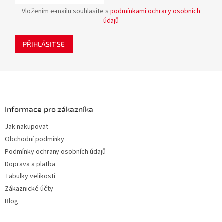
Vložením e-mailu souhlasíte s
podmínkami ochrany osobních
údajů
PŘIHLÁSIT SE
Z
á
p
a
Informace pro zákazníka
t
Jak nakupovat
í
Obchodní podmínky
Podmínky ochrany osobních údajů
Doprava a platba
Tabulky velikostí
Zákaznické účty
Blog