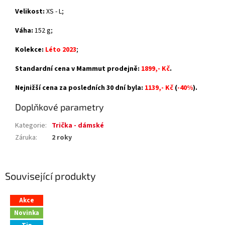
Velikost:
XS - L;
Váha:
152 g;
Kolekce:
Léto 2023
;
Standardní cena v Mammut prodejně:
1899,- Kč
.
Nejnižší cena za posledních 30 dní byla:
1139,- Kč
(
-40%
).
Doplňkové parametry
Kategorie
:
Trička - dámské
Záruka
:
2 roky
Související produkty
Akce
Novinka