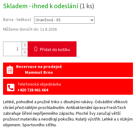
Měrná
Skladem - ihned k odeslání
(1 ks)
cena:
Barva - Velikost
Můžeme doručit do:
11.8.2026
Přidat do košíku
Rezervace na prodejně
Mammut Brno
Telefonická objednávka
+420 728 061 664
Lehké, pohodlné a pružné triko s dlouhými rukávy. Odvádění vlhkosti
chrání před náhlým prochladnutím. Antibakteriální úprava FreshTech
zabraňuje šíření nepříjemného zápachu. Ploché švy zaručují větší
pružnost materiálu a neodírají pokožku. Kulatý výstřih. Lehké a s nízkým
objemem. Sportovního střihu.