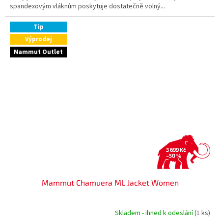
spandexovým vláknům poskytuje dostatečně volný...
Tip
Výprodej
Mammut Outlet
3 699 Kč
–50 %
Mammut Chamuera ML Jacket Women
Skladem - ihned k odeslání
(1 ks)