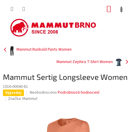
Přejít
NÁKUP
na
obsah
KOŠÍK
Mammut Runbold Pants Women
Mammut Zephira T-Shirt Women
Mammut Sertig Longsleeve Women
1016-00040-81
Průměrné
Neohodnoceno
Podrobnosti hodnocení
Výprodej
hodnocení
Značka:
Mammut
produktu
je
0,0
z
5
hvězdiček.