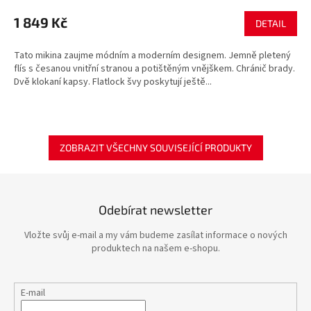
1 849 Kč
DETAIL
Tato mikina zaujme módním a moderním designem. Jemně pletený
flís s česanou vnitřní stranou a potištěným vnějškem. Chránič brady.
Dvě klokaní kapsy. Flatlock švy poskytují ještě...
ZOBRAZIT VŠECHNY SOUVISEJÍCÍ PRODUKTY
Odebírat newsletter
Vložte svůj e-mail a my vám budeme zasílat informace o nových
produktech na našem e-shopu.
E-mail