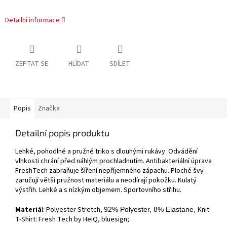
Detailní informace
ZEPTAT SE
HLÍDAT
SDÍLET
Popis
Značka
Detailní popis produktu
Lehké, pohodlné a pružné triko s dlouhými rukávy. Odvádění
vlhkosti chrání před náhlým prochladnutím. Antibakteriální úprava
FreshTech zabraňuje šíření nepříjemného zápachu. Ploché švy
zaručují větší pružnost materiálu a neodírají pokožku. Kulatý
výstřih. Lehké a s nízkým objemem. Sportovního střihu.
Materiá
l: Polyester Stretch,
Knit
92% Polyester, 8% Elastane,
T-Shirt: Fresh Tech by HeiQ, bluesign;