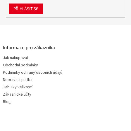
PŘIHLÁSIT SE
Z
á
p
a
Informace pro zákazníka
t
Jak nakupovat
í
Obchodní podmínky
Podmínky ochrany osobních údajů
Doprava a platba
Tabulky velikostí
Zákaznické účty
Blog