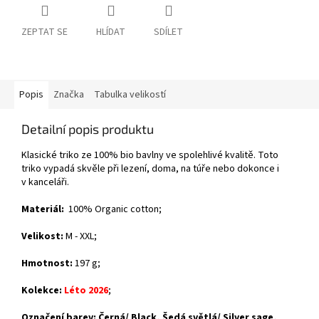
ZEPTAT SE
HLÍDAT
SDÍLET
Popis
Značka
Tabulka velikostí
Detailní popis produktu
Klasické triko ze 100% bio bavlny ve spolehlivé kvalitě. Toto
triko vypadá skvěle při lezení, doma, na túře nebo dokonce i
v kanceláři.
Materiál:
100% Organic cotton
;
Velikost:
M - XXL
;
Hmotnost:
197 g;
Kolekce:
Léto 2026
;
Označení barev: Černá/ Black, Šedá světlá/ Silver sage,