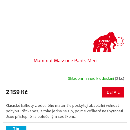
3 599 Kč
–40 %
Mammut Massone Pants Men
Skladem - ihned k odeslání
(2 ks)
2 159 Kč
DETAIL
Klasické kalhoty z odolného materiálu poskytují absolutní volnost
pohybu. Pět kapes, z toho jedna na zip, pojme veškeré nezbytnosti.
Jsou přístupné i s oblečeným sedákem....
Tip