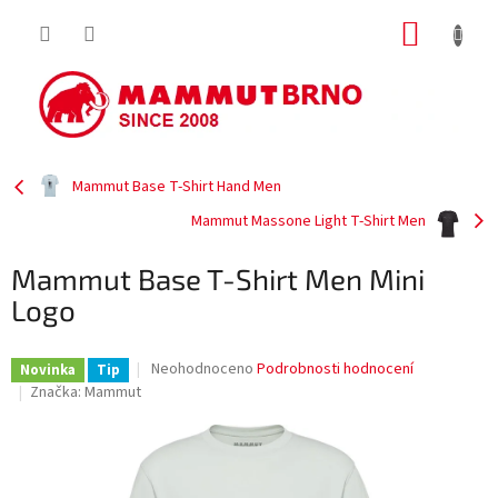
Přejít
NÁKUP
na
obsah
KOŠÍK
Mammut Base T-Shirt Hand Men
Mammut Massone Light T-Shirt Men
Mammut Base T-Shirt Men Mini
Logo
Průměrné
Neohodnoceno
Podrobnosti hodnocení
Novinka
Tip
hodnocení
Značka:
Mammut
produktu
je
0,0
z
5