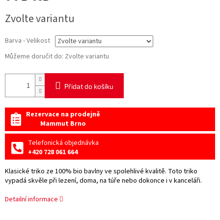
Měrná
Zvolte variantu
cena:
Barva - Velikost
Můžeme doručit do:
Zvolte variantu
Přidat do košíku
Rezervace na prodejně
Mammut Brno
Telefonická objednávka
+420 728 061 664
Klasické triko ze 100% bio bavlny ve spolehlivé kvalitě. Toto triko
vypadá skvěle při lezení, doma, na túře nebo dokonce i v kanceláři.
Detailní informace