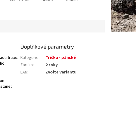
Doplňkové parametry
sti trupu.
Kategorie
:
Trička - pánské
ého
Záruka
:
2 roky
EAN
:
Zvolte variantu
on
astane;