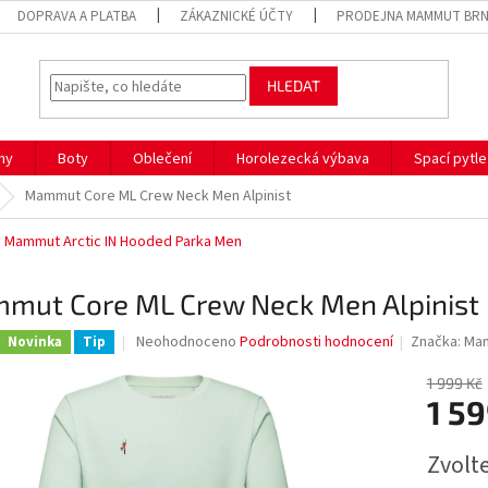
DOPRAVA A PLATBA
ZÁKAZNICKÉ ÚČTY
PRODEJNA MAMMUT BR
HLEDAT
hy
Boty
Oblečení
Horolezecká výbava
Spací pytle
Mammut Core ML Crew Neck Men Alpinist
Mammut Arctic IN Hooded Parka Men
mut Core ML Crew Neck Men Alpinist
Průměrné
Neohodnoceno
Podrobnosti hodnocení
Značka:
Ma
Novinka
Tip
hodnocení
produktu
1 999 Kč
je
1 59
0,0
z
Měrná
Zvolt
5
cena:
hvězdiček.