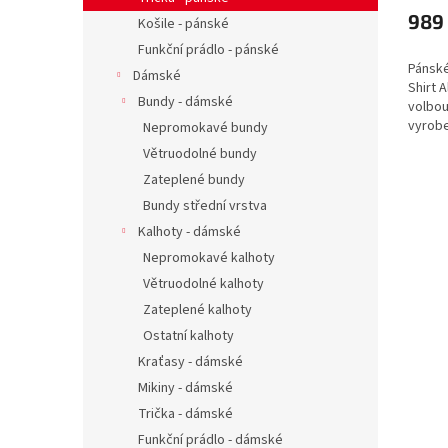
989
Košile - pánské
Funkční prádlo - pánské
Pánské
Dámské
Shirt A
Bundy - dámské
volbou
vyrob
Nepromokavé bundy
bavlny
Větruodolné bundy
s krát
Zateplené bundy
Bundy střední vrstva
Kalhoty - dámské
Nepromokavé kalhoty
Větruodolné kalhoty
Zateplené kalhoty
Ostatní kalhoty
Kraťasy - dámské
Mikiny - dámské
Trička - dámské
Funkční prádlo - dámské