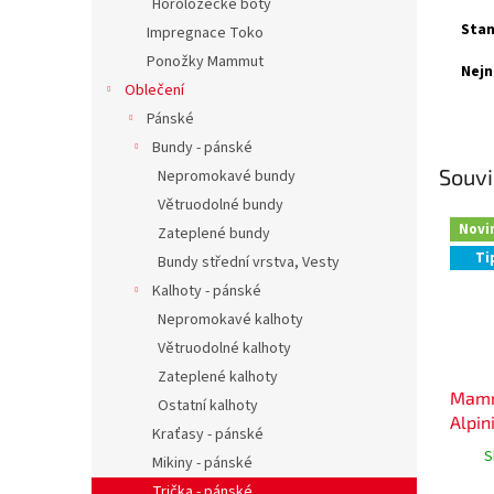
Horolozecké boty
Stan
Impregnace Toko
Ponožky Mammut
Nejn
Oblečení
Pánské
Bundy - pánské
Souvi
Nepromokavé bundy
Větruodolné bundy
Novi
Zateplené bundy
Ti
Bundy střední vrstva, Vesty
Kalhoty - pánské
Nepromokavé kalhoty
Větruodolné kalhoty
Zateplené kalhoty
Mamm
Ostatní kalhoty
Alpin
Kraťasy - pánské
S
Mikiny - pánské
Trička - pánské