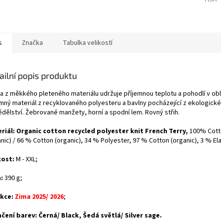
s
Značka
Tabulka velikostí
ailní popis produktu
na z měkkého pleteného materiálu udržuje příjemnou teplotu a pohodlí v obla
emný materiál z recyklovaného polyesteru a bavlny pocházející z ekologick
dělství. Žebrované manžety, horní a spodní lem. Rovný střih.
riál:
Organic cotton recycled polyester knit French Terry,
100% Cott
nic) / 66 % Cotton (organic), 34 % Polyester,
97 % Cotton (organic), 3 % El
kost:
M - XXL;
:
390 g;
kce:
Zima 2025/ 2026
;
čení barev: Černá/ Black, Šedá světlá/ Silver sage.