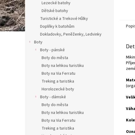
Lezecké batohy
Dětské batohy
Turistické a Trekové Hůlky
Popi
Doplňky k batohům
Dokladovky, Peněženky, Ledvinky
Boty
Det
Boty - pánské
Miki
Boty do města
Příj
Boty na lehkou turistiku
země
Boty na Via Ferratu
Mate
Treking a turistika
(orga
Horolozecké boty
Boty - dámské
Veli
Boty do města
Váha
Boty na lehkou turistiku
Kole
Boty na Via Ferratu
Treking a turistika
Ozna