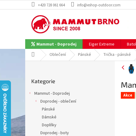
Přejít
+420 728 061 664
info@eshop-outdoor.com
na
obsah
Eiger Extreme
Bato
Mammut - Doprodej
Domů
Oblečení
Pánské
Trička - pánské
P
o
Přeskočit
s
Kategorie
kategorie
Mam
t
r
Mammut - Doprodej
Akce
a
Doprodej - oblečení
n
Pánské
n
í
Dámské
p
Doplňky
a
Doprodej - boty