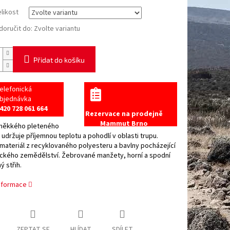
elikost
oručit do:
Zvolte variantu
Přidat do košíku
elefonická
bjednávka
420 728 061 664
Rezervace na prodejně
Mammut Brno
 měkkého pleteného
 udržuje příjemnou teplotu a pohodlí v oblasti trupu.
materiál z recyklovaného polyesteru a bavlny pocházející
ického zemědělství. Žebrované manžety, horní a spodní
ý střih.
informace
ZEPTAT SE
HLÍDAT
SDÍLET