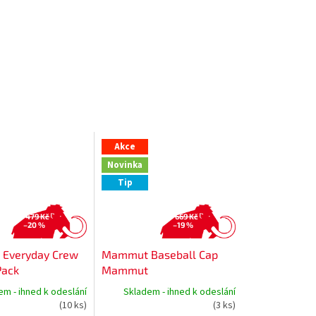
Akce
Novinka
Tip
479 Kč
669 Kč
–20 %
–19 %
Everyday Crew
Mammut Baseball Cap
Pack
Mammut
em - ihned k odeslání
Skladem - ihned k odeslání
(10 ks)
(3 ks)