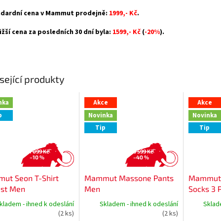
dardní cena v Mammut prodejně:
1999,- Kč
.
ižší cena za posledních 30 dní byla:
1599,- Kč
(
-20%
).
sející produkty
nka
Akce
Akce
p
Novinka
Novinka
Tip
Tip
1 099 Kč
3 599 Kč
–10 %
–40 %
ut Seon T-Shirt
Mammut Massone Pants
Mammut 
ist Men
Men
Socks 3 
kladem - ihned k odeslání
Skladem - ihned k odeslání
Sklad
(2 ks)
(2 ks)