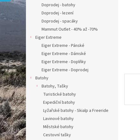
n
Doprodej - batohy
e
Doprodej - lezení
l
Doprodej - spacáky
Mammut Outlet - 40% až -70%
Eiger Extreme
Eiger Extreme - Pánské
Eiger Extreme - Dámské
Eiger Extreme - Doplňky
Eiger Extreme - Doprodej
Batohy
Batohy, Tašky
Turistické batohy
Expediční batohy
Lyžařské batohy - Skialp a Freeride
Lavinové batohy
Městské batohy
Cestovní tašky