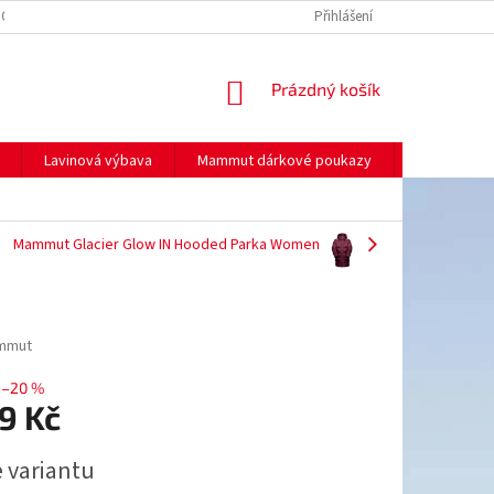
NO
MOJE OBJEDNÁVKA
Přihlášení
NÁKUPNÍ
Prázdný košík
KOŠÍK
Lavinová výbava
Mammut dárkové poukazy
Prodej
Mammut Glacier Glow IN Hooded Parka Women
mmut
–20 %
9 Kč
e variantu