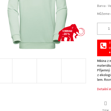
Barva - V
Můžeme d
1 999 Kč
–20 %
T
o
+
Mikina z
materiálu
Příjemný 
z ekolog
lem. Rovn
Detailní 
TISK