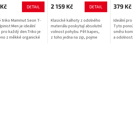
 Kč
2 159 Kč
379 Kč
DETAIL
DETAIL
 triko Mammut Seon T-
Klasické kalhoty z odolného
Ideální pr
lpinist Men je ideální
materiálu poskytují absolutní
Tyto ponož
 pro každý den.Triko je
volnost pohybu. Pět kapes,
směsi komb
eno z měkké organické
z toho jedna na zip, pojme
a odolnost
 s příměsí elastanu. Střih
veškeré nezbytnosti. Jsou
umístěné s
kým rukávem a...
přístupné i s oblečeným
nabízejí z
sedákem....
abyste si...