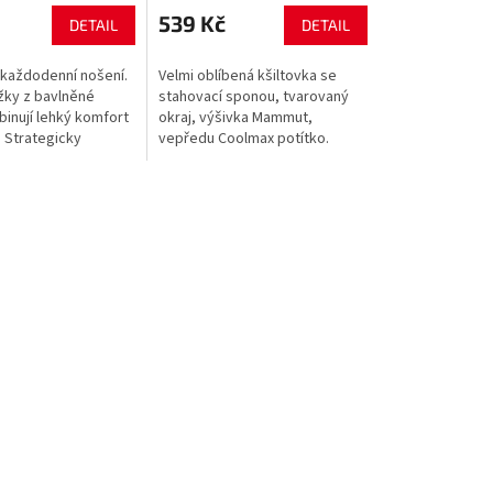
539 Kč
DETAIL
DETAIL
o každodenní nošení.
Velmi oblíbená kšiltovka se
ky z bavlněné
stahovací sponou, tvarovaný
inují lehký komfort
okraj, výšivka Mammut,
. Strategicky
vepředu Coolmax potítko.
íťované oblasti
výšenou prodyšnost,